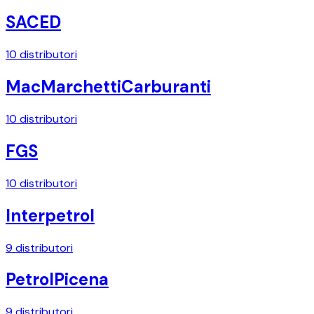
SACED
10
distributori
MacMarchettiCarburanti
10
distributori
FGS
10
distributori
Interpetrol
9
distributori
PetrolPicena
9
distributori