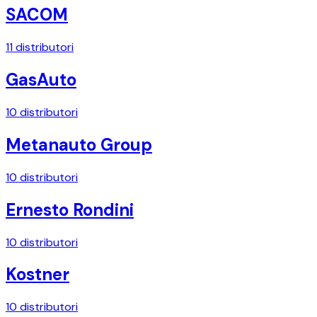
SACOM
11
distributori
GasAuto
10
distributori
Metanauto Group
10
distributori
Ernesto Rondini
10
distributori
Kostner
10
distributori