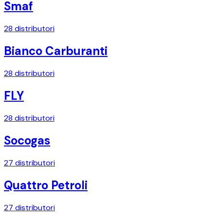
Smaf
28
distributori
Bianco Carburanti
28
distributori
FLY
28
distributori
Socogas
27
distributori
Quattro Petroli
27
distributori