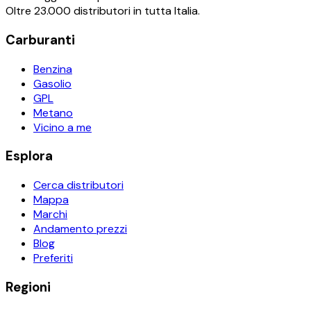
Oltre 23.000 distributori in tutta Italia.
Carburanti
Benzina
Gasolio
GPL
Metano
Vicino a me
Esplora
Cerca distributori
Mappa
Marchi
Andamento prezzi
Blog
Preferiti
Regioni