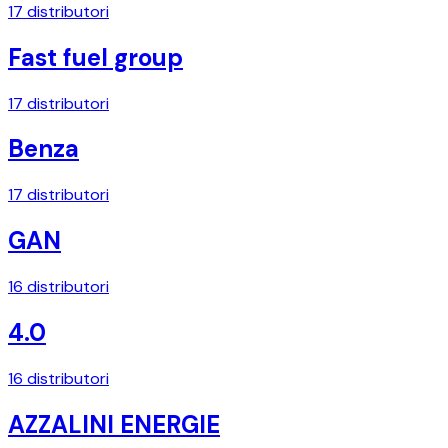
17
distributori
Fast fuel group
17
distributori
Benza
17
distributori
GAN
16
distributori
4.0
16
distributori
AZZALINI ENERGIE