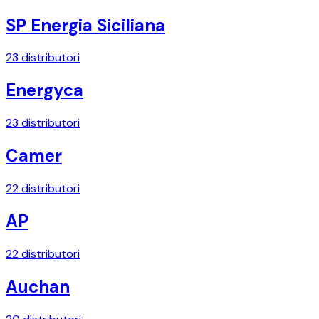
SP Energia Siciliana
23
distributori
Energyca
23
distributori
Camer
22
distributori
AP
22
distributori
Auchan