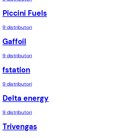
Piccini Fuels
9
distributori
Gaffoil
9
distributori
fstation
9
distributori
Delta energy
9
distributori
Trivengas