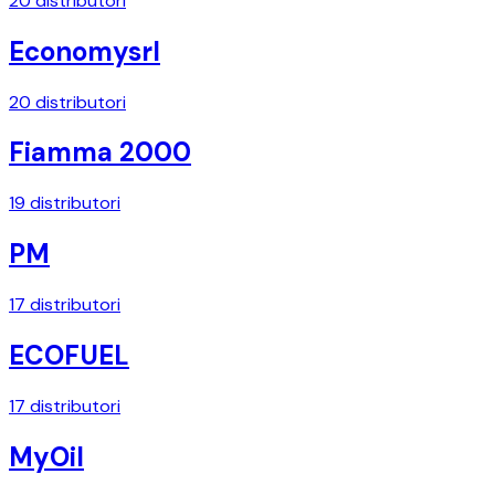
20
distributori
Economysrl
20
distributori
Fiamma 2000
19
distributori
PM
17
distributori
ECOFUEL
17
distributori
MyOil