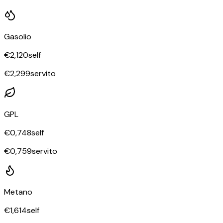
Gasolio
€
2,120
self
€
2,299
servito
GPL
€
0,748
self
€
0,759
servito
Metano
€
1,614
self