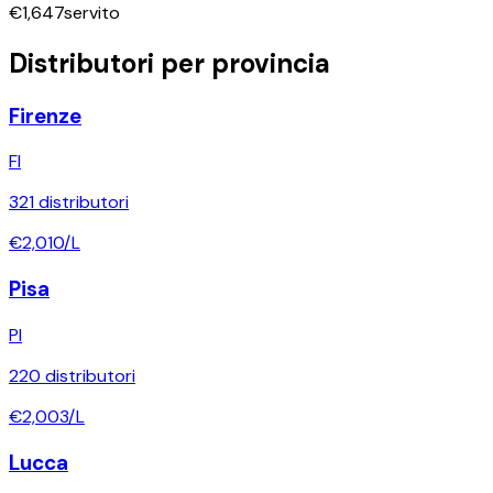
€
1,647
servito
Distributori per provincia
Firenze
FI
321
distributori
€
2,010
/L
Pisa
PI
220
distributori
€
2,003
/L
Lucca