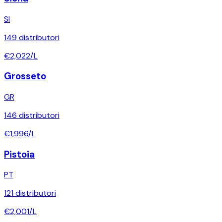
SI
149
distributori
€
2,022
/L
Grosseto
GR
146
distributori
€
1,996
/L
Pistoia
PT
121
distributori
€
2,001
/L