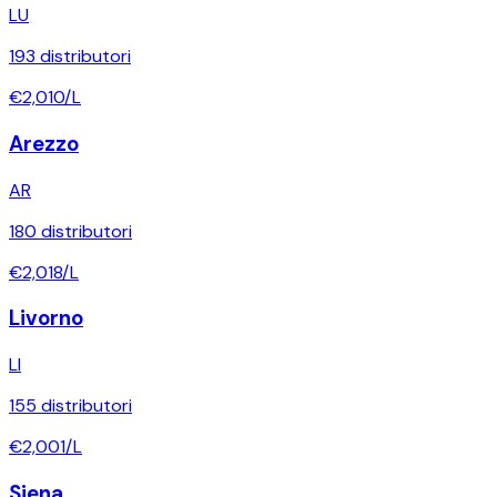
LU
193
distributori
€
2,010
/L
Arezzo
AR
180
distributori
€
2,018
/L
Livorno
LI
155
distributori
€
2,001
/L
Siena