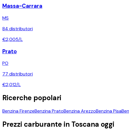
Massa-Carrara
MS
84
distributori
€
2,005
/L
Prato
PO
77
distributori
€
2,012
/L
Ricerche popolari
Benzina
Firenze
Benzina
Prato
Benzina
Arezzo
Benzina
Pisa
Ben
Prezzi carburante in
Toscana
oggi