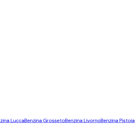
zina
Lucca
Benzina
Grosseto
Benzina
Livorno
Benzina
Pistoia