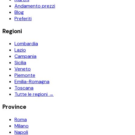
Andamento prezzi
Blog
Preferiti
Regioni
Lombardia
Lazio
Campania
Sicilia
Veneto
Piemonte
Emilia-Romagna
Toscana
Tutte le regioni →
Province
Roma
Milano
Napoli