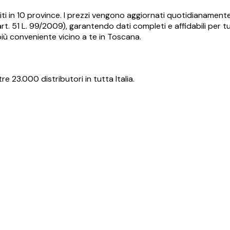
ti in
10
province. I prezzi vengono aggiornati quotidianamente d
t. 51 L. 99/2009), garantendo dati completi e affidabili per tut
più conveniente vicino a te in
Toscana
.
re 23.000 distributori in tutta Italia.