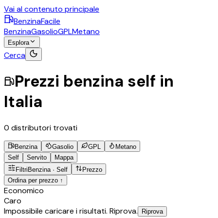
Vai al contenuto principale
BenzinaFacile
Benzina
Gasolio
GPL
Metano
Esplora
Cerca
Prezzi
benzina
self
in
Italia
0
distributori trovati
Benzina
Gasolio
GPL
Metano
Self
Servito
Mappa
Filtri
Benzina
·
Self
Prezzo
Ordina per prezzo ↑
©
OpenStreetMap
Economico
+
Caro
Impossibile caricare i risultati. Riprova.
Riprova
−