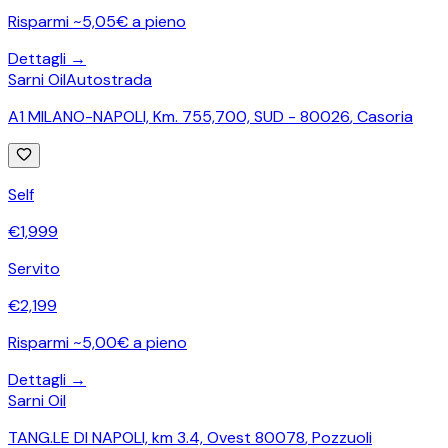
Risparmi ~5,05€ a pieno
Dettagli →
Sarni Oil
Autostrada
A1 MILANO-NAPOLI, Km. 755,700, SUD - 80026
,
Casoria
Self
€
1,999
Servito
€
2,199
Risparmi ~5,00€ a pieno
Dettagli →
Sarni Oil
TANG.LE DI NAPOLI, km 3.4, Ovest 80078
,
Pozzuoli