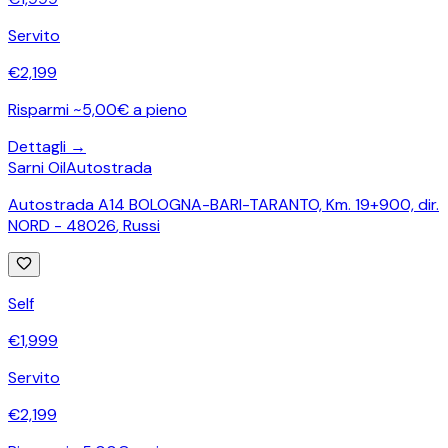
Servito
€
2,199
Risparmi ~5,00€ a pieno
Dettagli →
Sarni Oil
Autostrada
Autostrada A14 BOLOGNA-BARI-TARANTO, Km. 19+900, dir.
NORD - 48026
,
Russi
Self
€
1,999
Servito
€
2,199