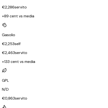
€
2,286
servito
+89 cent vs media
Gasolio
€
2,253
self
€
2,463
servito
+133 cent vs media
GPL
N/D
€
0,863
servito