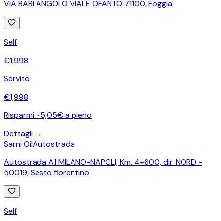
VIA BARI ANGOLO VIALE OFANTO 71100
,
Foggia
Self
€
1,998
Servito
€
1,998
Risparmi ~5,05€ a pieno
Dettagli →
Sarni Oil
Autostrada
Autostrada A1 MILANO-NAPOLI, Km. 4+600, dir. NORD -
50019
,
Sesto fiorentino
Self