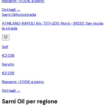
Risparmi ~5,00€ a pieno
Dettagli →
Sarni Oil
Autostrada
A1 MILANO-NAPOLI, Km. 737+200, Nord - 81020
,
San nicola
la strada
Self
€
2,038
Servito
€
2,258
Risparmi ~3,05€ a pieno
Dettagli →
Sarni Oil
per regione