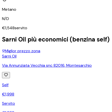
Metano
N/D
€
1,548
servito
Sarni Oil
più economici (benzina self)
Miglior prezzo zona
Sarni Oil
Via Annunziata Vecchia snc 82016
,
Montesarchio
Self
€
1,998
Servito