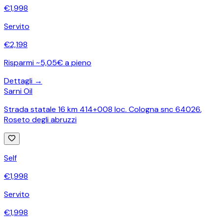
€
1,998
Servito
€
2,198
Risparmi ~5,05€ a pieno
Dettagli →
Sarni Oil
Strada statale 16 km 414+008 loc. Cologna snc 64026
,
Roseto degli abruzzi
Self
€
1,998
Servito
€
1,998