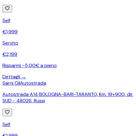
Self
€
1,999
Servito
€
2,199
Risparmi ~5,00€ a pieno
Dettagli →
Sarni Oil
Autostrada
Autostrada A14 BOLOGNA-BARI-TARANTO, Km. 19+900, dir.
SUD - 48026
,
Russi
Self
€
1,999