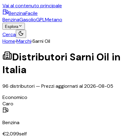
Vai al contenuto principale
BenzinaFacile
Benzina
Gasolio
GPL
Metano
Esplora
Cerca
Home
›
Marchi
›
Sarni Oil
Distributori
Sarni Oil
in
Italia
96
distributori — Prezzi aggiornati al
2026-08-05
©
OpenStreetMap
Economico
+
Caro
−
Benzina
€
2,099
self