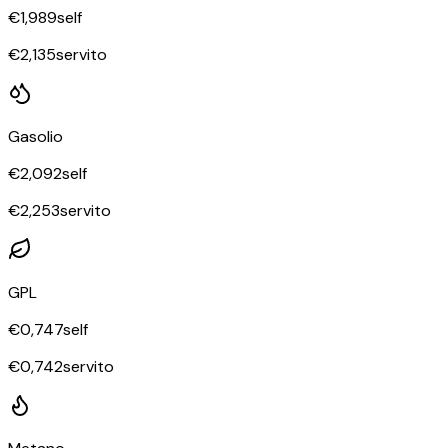
€
1,989
self
€
2,135
servito
Gasolio
€
2,092
self
€
2,253
servito
GPL
€
0,747
self
€
0,742
servito