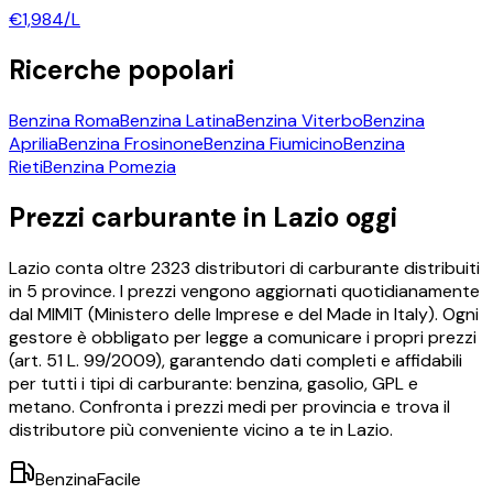
€
1,984
/L
Ricerche popolari
Benzina
Roma
Benzina
Latina
Benzina
Viterbo
Benzina
Aprilia
Benzina
Frosinone
Benzina
Fiumicino
Benzina
Rieti
Benzina
Pomezia
Prezzi carburante in
Lazio
oggi
Lazio
conta oltre
2323
distributori di carburante distribuiti
in
5
province. I prezzi vengono aggiornati quotidianamente
dal MIMIT (Ministero delle Imprese e del Made in Italy). Ogni
gestore è obbligato per legge a comunicare i propri prezzi
(art. 51 L. 99/2009), garantendo dati completi e affidabili
per tutti i tipi di carburante: benzina, gasolio, GPL e
metano. Confronta i prezzi medi per provincia e trova il
distributore più conveniente vicino a te in
Lazio
.
BenzinaFacile