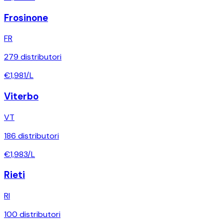
Frosinone
FR
279
distributori
€
1,981
/L
Viterbo
VT
186
distributori
€
1,983
/L
Rieti
RI
100
distributori