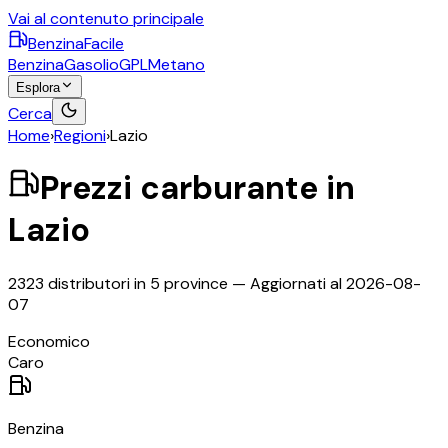
Vai al contenuto principale
BenzinaFacile
Benzina
Gasolio
GPL
Metano
Esplora
Cerca
Home
›
Regioni
›
Lazio
Prezzi carburante in
Lazio
2323
distributori in
5
province
— Aggiornati al
2026-08-
07
©
OpenStreetMap
Economico
+
Caro
−
Benzina