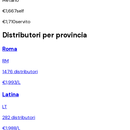
Metano
€
1,667
self
€
1,710
servito
Distributori per provincia
Roma
RM
1476
distributori
€
1,993
/L
Latina
LT
282
distributori
€
1,988
/L