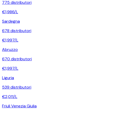
775
distributori
€
1,986
/L
Sardegna
678
distributori
€
1,997
/L
Abruzzo
670
distributori
€
1,997
/L
Liguria
539
distributori
€
2,011
/L
Friuli Venezia Giulia