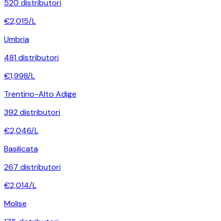
520
distributori
€
2,015
/L
Umbria
481
distributori
€
1,998
/L
Trentino-Alto Adige
392
distributori
€
2,046
/L
Basilicata
267
distributori
€
2,014
/L
Molise