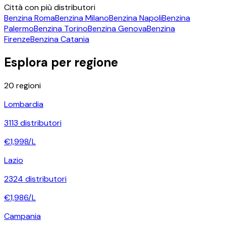
Città con più distributori
Benzina
Roma
Benzina
Milano
Benzina
Napoli
Benzina
Palermo
Benzina
Torino
Benzina
Genova
Benzina
Firenze
Benzina
Catania
Esplora per regione
20
regioni
Lombardia
3113
distributori
€
1,998
/L
Lazio
2324
distributori
€
1,986
/L
Campania