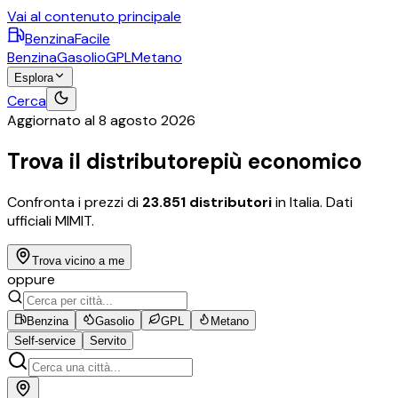
Vai al contenuto principale
BenzinaFacile
Benzina
Gasolio
GPL
Metano
Esplora
Cerca
Aggiornato al
8 agosto 2026
Trova il distributore
più economico
Confronta i prezzi di
23.851
distributori
in Italia. Dati
ufficiali MIMIT.
Trova vicino a me
oppure
Benzina
Gasolio
GPL
Metano
Self-service
Servito