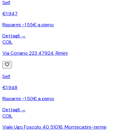
Self
€
1,947
Risparmi ~1,55€ a pieno
Dettagli →
COIL
Via Coriano 223 47924
,
Rimini
Self
€
1,948
Risparmi ~1,50€ a pieno
Dettagli →
COIL
Viale Ugo Foscolo 40 51016
,
Montecatini-terme