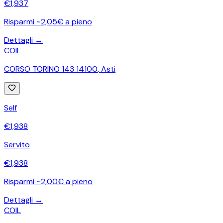
€
1,937
Risparmi ~2,05€ a pieno
Dettagli →
COIL
CORSO TORINO 143 14100
,
Asti
Self
€
1,938
Servito
€
1,938
Risparmi ~2,00€ a pieno
Dettagli →
COIL