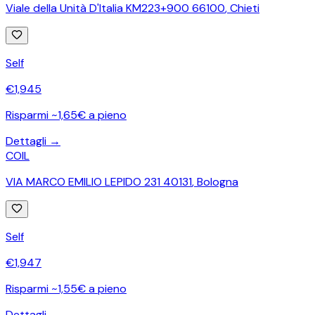
Viale della Unità D'Italia KM223+900 66100
,
Chieti
Self
€
1,945
Risparmi ~1,65€ a pieno
Dettagli →
COIL
VIA MARCO EMILIO LEPIDO 231 40131
,
Bologna
Self
€
1,947
Risparmi ~1,55€ a pieno
Dettagli →