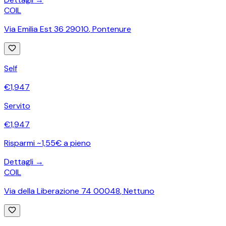
COIL
Via Emilia Est 36 29010
,
Pontenure
Self
€
1,947
Servito
€
1,947
Risparmi ~1,55€ a pieno
Dettagli →
COIL
Via della Liberazione 74 00048
,
Nettuno