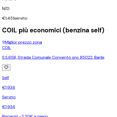
N/D
€
1,451
servito
COIL
più economici (benzina self)
Miglior prezzo zona
COIL
S.S.658, Strada Comunale Convento snc 85022
,
Barile
Self
€
1,934
Servito
€
1,934
Risparmi ~2,20€ a pieno