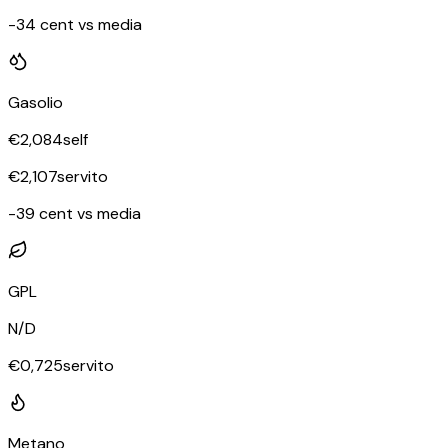
-34 cent vs media
Gasolio
€
2,084
self
€
2,107
servito
-39 cent vs media
GPL
N/D
€
0,725
servito
Metano