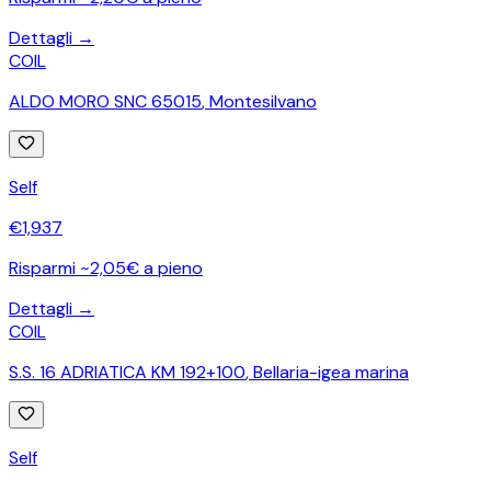
Dettagli →
COIL
ALDO MORO SNC 65015
,
Montesilvano
Self
€
1,937
Risparmi ~2,05€ a pieno
Dettagli →
COIL
S.S. 16 ADRIATICA KM 192+100
,
Bellaria-igea marina
Self