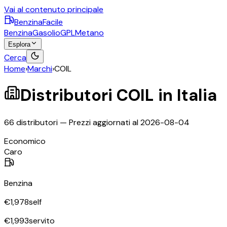
Vai al contenuto principale
BenzinaFacile
Benzina
Gasolio
GPL
Metano
Esplora
Cerca
Home
›
Marchi
›
COIL
Distributori
COIL
in Italia
66
distributori — Prezzi aggiornati al
2026-08-04
Economico
Caro
Benzina
€
1,978
self
€
1,993
servito