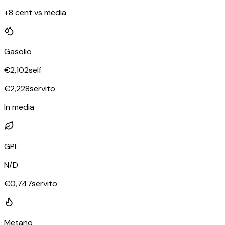
+8 cent vs media
Gasolio
€
2,102
self
€
2,228
servito
In media
GPL
N/D
€
0,747
servito
Metano