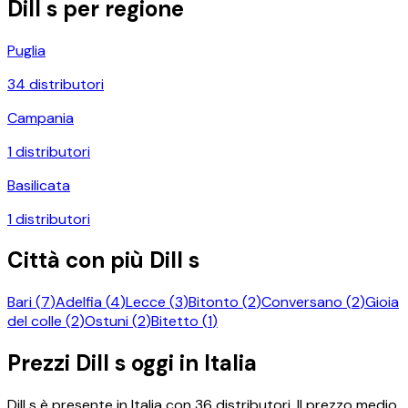
Dill s
per regione
Puglia
34
distributori
Campania
1
distributori
Basilicata
1
distributori
Città con più
Dill s
Bari
(
7
)
Adelfia
(
4
)
Lecce
(
3
)
Bitonto
(
2
)
Conversano
(
2
)
Gioia
del colle
(
2
)
Ostuni
(
2
)
Bitetto
(
1
)
Prezzi
Dill s
oggi in Italia
Dill s
è presente in Italia con
36
distributori.
Il prezzo medio