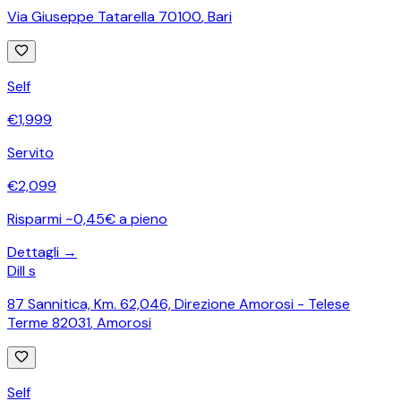
Via Giuseppe Tatarella 70100
,
Bari
Self
€
1,999
Servito
€
2,099
Risparmi ~0,45€ a pieno
Dettagli →
Dill s
87 Sannitica, Km. 62,046, Direzione Amorosi - Telese
Terme 82031
,
Amorosi
Self