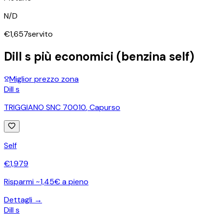
N/D
€
1,657
servito
Dill s
più economici (benzina self)
Miglior prezzo zona
Dill s
TRIGGIANO SNC 70010
,
Capurso
Self
€
1,979
Risparmi ~1,45€ a pieno
Dettagli →
Dill s