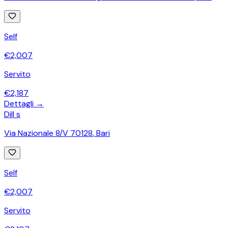
Self
€
2,007
Servito
€
2,187
Dettagli →
Dill s
Via Nazionale 8/V 70128
,
Bari
Self
€
2,007
Servito