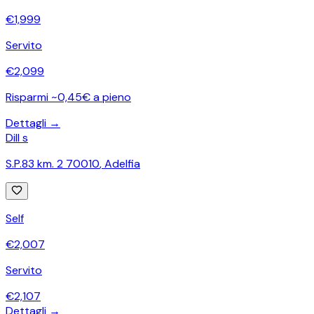
€
1,999
Servito
€
2,099
Risparmi ~0,45€ a pieno
Dettagli →
Dill s
S.P.83 km. 2 70010
,
Adelfia
Self
€
2,007
Servito
€
2,107
Dettagli →