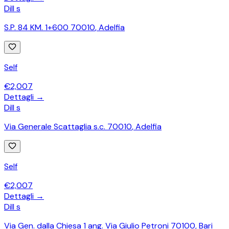
Dill s
S.P. 84 KM. 1+600 70010
,
Adelfia
Self
€
2,007
Dettagli →
Dill s
Via Generale Scattaglia s.c. 70010
,
Adelfia
Self
€
2,007
Dettagli →
Dill s
Via Gen. dalla Chiesa 1 ang. Via Giulio Petroni 70100
,
Bari