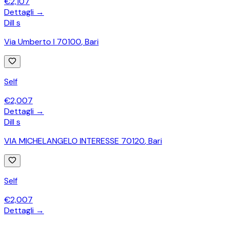
€
2,107
Dettagli →
Dill s
Via Umberto I 70100
,
Bari
Self
€
2,007
Dettagli →
Dill s
VIA MICHELANGELO INTERESSE 70120
,
Bari
Self
€
2,007
Dettagli →