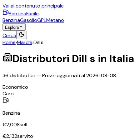
Vai al contenuto principale
BenzinaFacile
Benzina
Gasolio
GPL
Metano
Esplora
Cerca
Home
›
Marchi
›
Dill s
Distributori
Dill s
in Italia
36
distributori — Prezzi aggiornati al
2026-08-08
©
OpenStreetMap
Economico
+
Caro
−
Benzina
€
2,008
self
€
2,132
servito