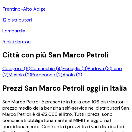
Trentino-Alto Adige
12
distributori
Lombardia
5
distributori
Città con più
San Marco Petroli
Codigoro
(
6
)
Comacchio
(
4
)
Fiscaglia
(
3
)
Padova
(
3
)
Leno
(
2
)
Mesola
(
2
)
Pordenone
(
2
)
Asolo
(
2
)
Prezzi
San Marco Petroli
oggi in Italia
San Marco Petroli
è presente in Italia con
106
distributori.
Il
prezzo medio della benzina self-service nei distributori
San
Marco Petroli
è di €
2,066
al litro.
Tutti i prezzi sono
comunicati obbligatoriamente al MIMIT e aggiornati
quotidianamente. Confronta i prezzi tra i vari distributori