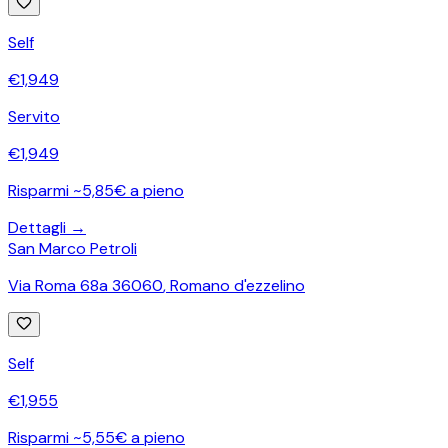
Self
€
1,949
Servito
€
1,949
Risparmi ~5,85€ a pieno
Dettagli →
San Marco Petroli
Via Roma 68a 36060
,
Romano d'ezzelino
Self
€
1,955
Risparmi ~5,55€ a pieno