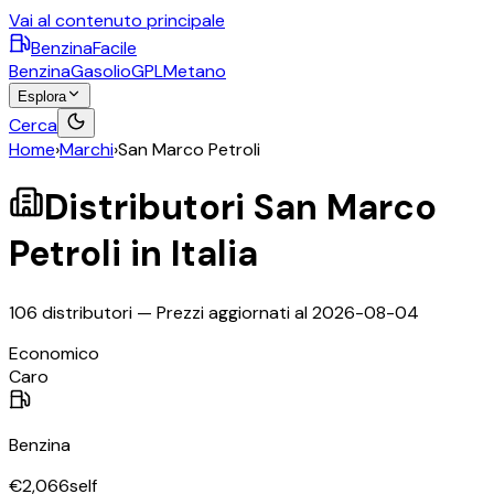
Vai al contenuto principale
BenzinaFacile
Benzina
Gasolio
GPL
Metano
Esplora
Cerca
Home
›
Marchi
›
San Marco Petroli
Distributori
San Marco
Petroli
in Italia
106
distributori — Prezzi aggiornati al
2026-08-04
©
OpenStreetMap
Economico
+
Caro
−
Benzina
€
2,066
self