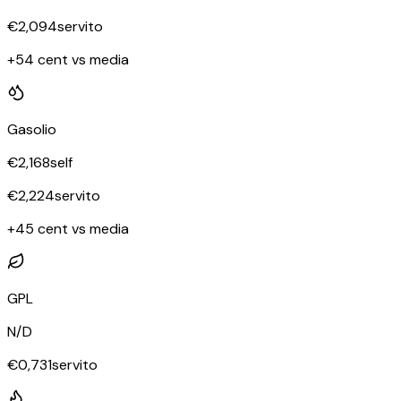
€
2,094
servito
+54 cent vs media
Gasolio
€
2,168
self
€
2,224
servito
+45 cent vs media
GPL
N/D
€
0,731
servito