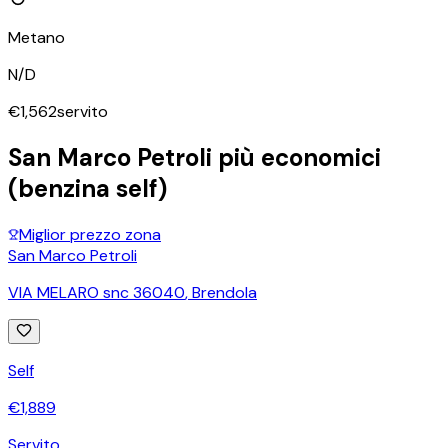
Metano
N/D
€
1,562
servito
San Marco Petroli
più economici
(benzina self)
Miglior prezzo zona
San Marco Petroli
VIA MELARO snc 36040
,
Brendola
Self
€
1,889
Servito