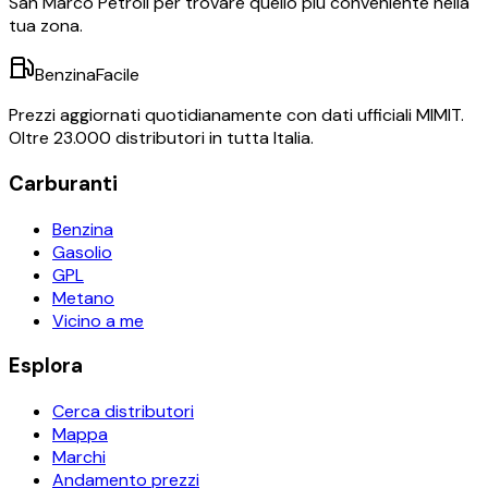
San Marco Petroli
per trovare quello più conveniente nella
tua zona.
BenzinaFacile
Prezzi aggiornati quotidianamente con dati ufficiali MIMIT.
Oltre 23.000 distributori in tutta Italia.
Carburanti
Benzina
Gasolio
GPL
Metano
Vicino a me
Esplora
Cerca distributori
Mappa
Marchi
Andamento prezzi