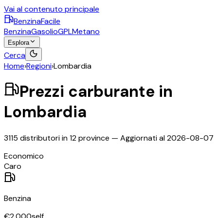
Vai al contenuto principale
BenzinaFacile
Benzina
Gasolio
GPL
Metano
Esplora
Cerca
Home
›
Regioni
›
Lombardia
Prezzi carburante in
Lombardia
3115
distributori in
12
province
— Aggiornati al
2026-08-07
©
OpenStreetMap
Economico
+
Caro
−
Benzina
€
2,000
self