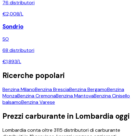
76
distributori
€
2,008
/L
Sondrio
SO
68
distributori
€
1,893
/L
Ricerche popolari
Benzina
Milano
Benzina
Brescia
Benzina
Bergamo
Benzina
Monza
Benzina
Cremona
Benzina
Mantova
Benzina
Cinisello
balsamo
Benzina
Varese
Prezzi carburante in
Lombardia
oggi
Lombardia
conta oltre
3115
distributori di carburante