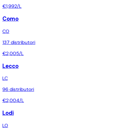
€
1,992
/L
Como
CO
137
distributori
€
2,005
/L
Lecco
LC
96
distributori
€
2,004
/L
Lodi
LO