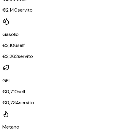
€
2,140
servito
Gasolio
€
2,106
self
€
2,262
servito
GPL
€
0,710
self
€
0,734
servito
Metano