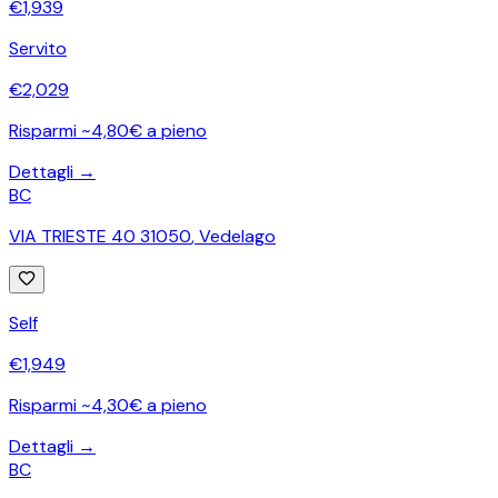
€
1,939
Servito
€
2,029
Risparmi ~4,80€ a pieno
Dettagli →
BC
VIA TRIESTE 40 31050
,
Vedelago
Self
€
1,949
Risparmi ~4,30€ a pieno
Dettagli →
BC