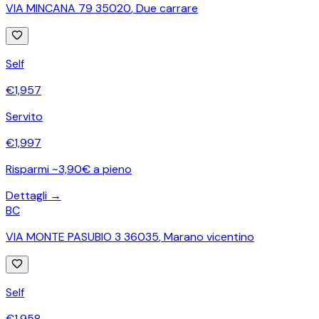
VIA MINCANA 79 35020
,
Due carrare
Self
€
1,957
Servito
€
1,997
Risparmi ~3,90€ a pieno
Dettagli →
BC
VIA MONTE PASUBIO 3 36035
,
Marano vicentino
Self
€
1,958