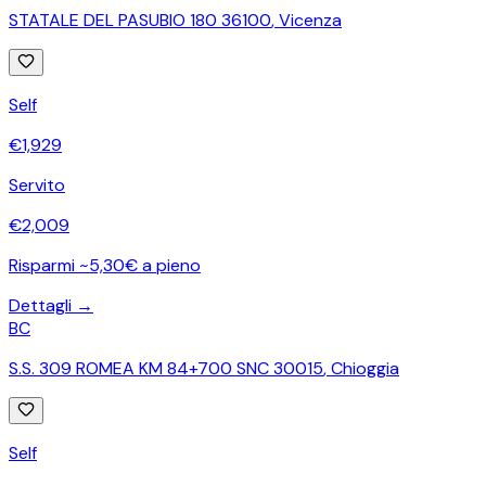
STATALE DEL PASUBIO 180 36100
,
Vicenza
Self
€
1,929
Servito
€
2,009
Risparmi ~5,30€ a pieno
Dettagli →
BC
S.S. 309 ROMEA KM 84+700 SNC 30015
,
Chioggia
Self