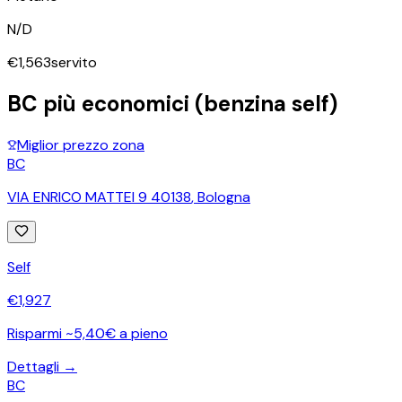
N/D
€
1,563
servito
BC
più economici (benzina self)
Miglior prezzo zona
BC
VIA ENRICO MATTEI 9 40138
,
Bologna
Self
€
1,927
Risparmi ~5,40€ a pieno
Dettagli →
BC