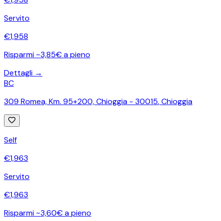
Servito
€
1,958
Risparmi ~3,85€ a pieno
Dettagli →
BC
309 Romea, Km. 95+200, Chioggia - 30015
,
Chioggia
Self
€
1,963
Servito
€
1,963
Risparmi ~3,60€ a pieno