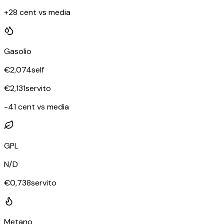
+28 cent vs media
Gasolio
€
2,074
self
€
2,131
servito
-41 cent vs media
GPL
N/D
€
0,738
servito
Metano