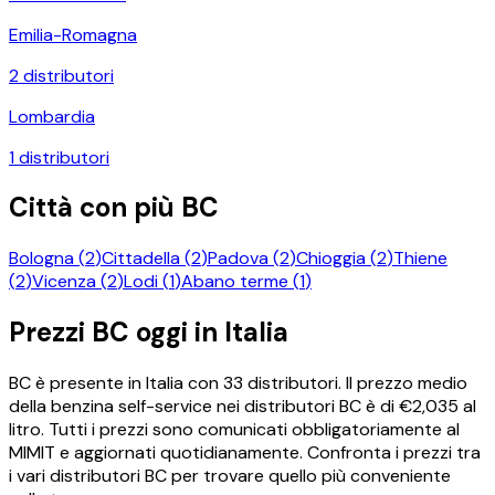
Emilia-Romagna
2
distributori
Lombardia
1
distributori
Città con più
BC
Bologna
(
2
)
Cittadella
(
2
)
Padova
(
2
)
Chioggia
(
2
)
Thiene
(
2
)
Vicenza
(
2
)
Lodi
(
1
)
Abano terme
(
1
)
Prezzi
BC
oggi in Italia
BC
è presente in Italia con
33
distributori.
Il prezzo medio
della benzina self-service nei distributori
BC
è di €
2,035
al
litro.
Tutti i prezzi sono comunicati obbligatoriamente al
MIMIT e aggiornati quotidianamente. Confronta i prezzi tra
i vari distributori
BC
per trovare quello più conveniente