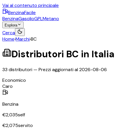
Vai al contenuto principale
BenzinaFacile
Benzina
Gasolio
GPL
Metano
Esplora
Cerca
Home
›
Marchi
›
BC
Distributori
BC
in Italia
33
distributori — Prezzi aggiornati al
2026-08-06
©
OpenStreetMap
Economico
+
Caro
−
Benzina
€
2,035
self
€
2,075
servito