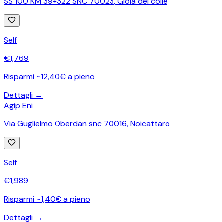
SS 100 KM 39+322 SNC 70023
,
Gioia del colle
Self
€
1,769
Risparmi ~12,40€ a pieno
Dettagli →
Agip Eni
Via Guglielmo Oberdan snc 70016
,
Noicattaro
Self
€
1,989
Risparmi ~1,40€ a pieno
Dettagli →