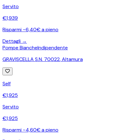
Servito
€
1,939
Risparmi ~6,40€ a pieno
Dettagli →
Pompe Bianche
Indipendente
GRAVISCELLA S.N. 70022
,
Altamura
Self
€
1,925
Servito
€
1,925
Risparmi ~4,60€ a pieno