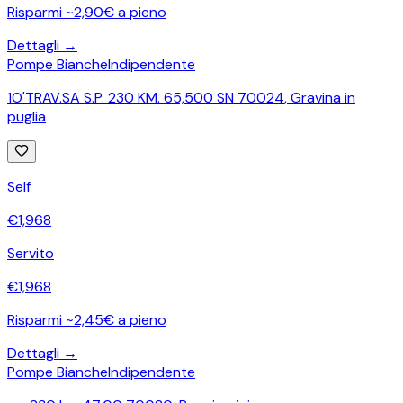
Risparmi ~2,90€ a pieno
Dettagli →
Pompe Bianche
Indipendente
1O'TRAV.SA S.P. 230 KM. 65,500 SN 70024
,
Gravina in
puglia
Self
€
1,968
Servito
€
1,968
Risparmi ~2,45€ a pieno
Dettagli →
Pompe Bianche
Indipendente