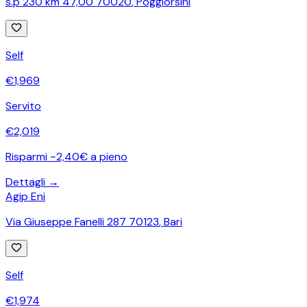
s.p 230 km 47,00 70020
,
Poggiorsini
Self
€
1,969
Servito
€
2,019
Risparmi ~2,40€ a pieno
Dettagli →
Agip Eni
Via Giuseppe Fanelli 287 70123
,
Bari
Self
€
1,974