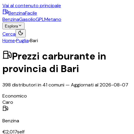
Vai al contenuto principale
BenzinaFacile
Benzina
Gasolio
GPL
Metano
Esplora
Cerca
Home
›
Puglia
›
Bari
Prezzi carburante in
provincia di
Bari
398
distributori in
41
comuni — Aggiornati al
2026-08-07
©
OpenStreetMap
Economico
+
Caro
−
Benzina
€
2,017
self