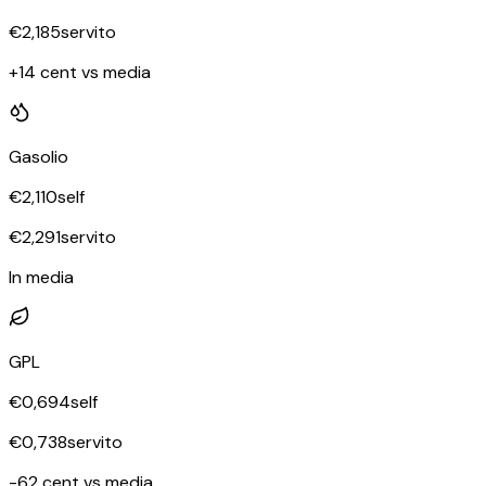
€
2,185
servito
+14 cent vs media
Gasolio
€
2,110
self
€
2,291
servito
In media
GPL
€
0,694
self
€
0,738
servito
-62 cent vs media