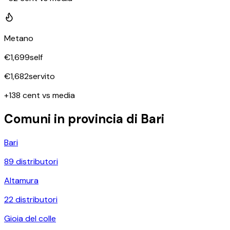
Metano
€
1,699
self
€
1,682
servito
+138 cent vs media
Comuni in provincia di
Bari
Bari
89
distributori
Altamura
22
distributori
Gioia del colle