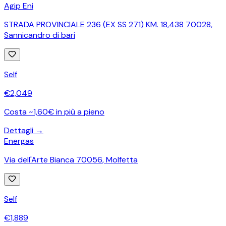
Agip Eni
STRADA PROVINCIALE 236 (EX SS 271) KM. 18,438 70028
,
Sannicandro di bari
Self
€
2,049
Costa ~1,60€ in più a pieno
Dettagli →
Energas
Via dell'Arte Bianca 70056
,
Molfetta
Self
€
1,889