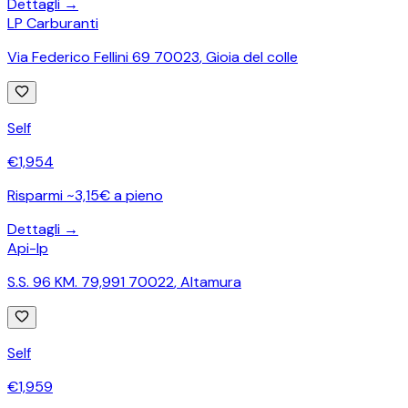
Dettagli →
LP Carburanti
Via Federico Fellini 69 70023
,
Gioia del colle
Self
€
1,954
Risparmi ~3,15€ a pieno
Dettagli →
Api-Ip
S.S. 96 KM. 79,991 70022
,
Altamura
Self
€
1,959