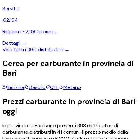
Servito
€
2,194
Risparmi ~2,15€ a pieno
Dettagli →
Vedi tutti i
360
distributori →
Cerca per carburante in provincia di
Bari
Benzina
Gasolio
GPL
Metano
Prezzi carburante in provincia di
Bari
oggi
In provincia di
Bari
sono presenti
398
distributori di
carburante distribuiti in
41
comuni.
Il prezzo medio della
benzina self-service è di €
2,017
al litro.
I prezzi vengono