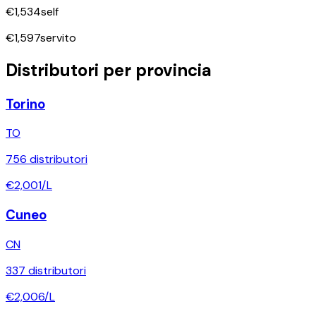
€
1,534
self
€
1,597
servito
Distributori per provincia
Torino
TO
756
distributori
€
2,001
/L
Cuneo
CN
337
distributori
€
2,006
/L