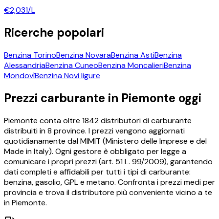
€
2,031
/L
Ricerche popolari
Benzina
Torino
Benzina
Novara
Benzina
Asti
Benzina
Alessandria
Benzina
Cuneo
Benzina
Moncalieri
Benzina
Mondovì
Benzina
Novi ligure
Prezzi carburante in
Piemonte
oggi
Piemonte
conta oltre
1842
distributori di carburante
distribuiti in
8
province. I prezzi vengono aggiornati
quotidianamente dal MIMIT (Ministero delle Imprese e del
Made in Italy). Ogni gestore è obbligato per legge a
comunicare i propri prezzi (art. 51 L. 99/2009), garantendo
dati completi e affidabili per tutti i tipi di carburante:
benzina, gasolio, GPL e metano. Confronta i prezzi medi per
provincia e trova il distributore più conveniente vicino a te
in
Piemonte
.