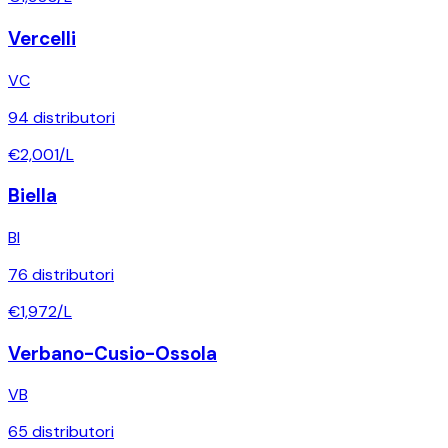
Vercelli
VC
94
distributori
€
2,001
/L
Biella
BI
76
distributori
€
1,972
/L
Verbano-Cusio-Ossola
VB
65
distributori