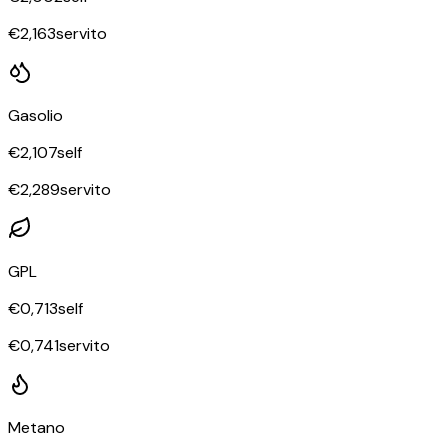
€
2,163
servito
Gasolio
€
2,107
self
€
2,289
servito
GPL
€
0,713
self
€
0,741
servito
Metano