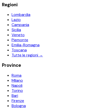
Regioni
Lombardia
Lazio
Campania
Sicilia
Veneto
Piemonte
Emilia-Romagna
Toscana
Tutte le regioni →
Province
Roma
Milano
Napoli
Torino
Bari
Firenze
Bologna