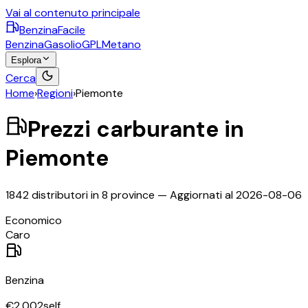
Vai al contenuto principale
BenzinaFacile
Benzina
Gasolio
GPL
Metano
Esplora
Cerca
Home
›
Regioni
›
Piemonte
Prezzi carburante in
Piemonte
1842
distributori in
8
province
— Aggiornati al
2026-08-06
©
OpenStreetMap
Economico
+
Caro
−
Benzina
€
2,002
self