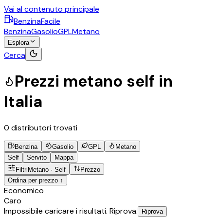
Vai al contenuto principale
BenzinaFacile
Benzina
Gasolio
GPL
Metano
Esplora
Cerca
Prezzi
metano
self
in
Italia
0
distributori trovati
Benzina
Gasolio
GPL
Metano
Self
Servito
Mappa
Filtri
Metano
·
Self
Prezzo
Ordina per prezzo ↑
©
OpenStreetMap
Economico
+
Caro
Impossibile caricare i risultati. Riprova.
Riprova
−