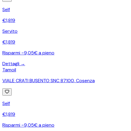
Self
€
1,819
Servito
€
1,819
Risparmi ~9,05€ a pieno
Dettagli →
Tamoil
VIALE CRATI BUSENTO SNC 87100
,
Cosenza
Self
€
1,819
Risparmi ~9,05€ a pieno