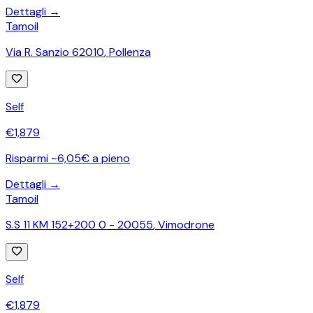
Dettagli →
Tamoil
Via R. Sanzio 62010
,
Pollenza
Self
€
1,879
Risparmi ~6,05€ a pieno
Dettagli →
Tamoil
S.S 11 KM 152+200 0 - 20055
,
Vimodrone
Self
€
1,879