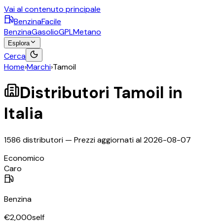
Vai al contenuto principale
BenzinaFacile
Benzina
Gasolio
GPL
Metano
Esplora
Cerca
Home
›
Marchi
›
Tamoil
Distributori
Tamoil
in
Italia
1586
distributori — Prezzi aggiornati al
2026-08-07
©
OpenStreetMap
Economico
+
Caro
−
Benzina
€
2,000
self