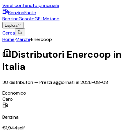
Vai al contenuto principale
BenzinaFacile
Benzina
Gasolio
GPL
Metano
Esplora
Cerca
Home
›
Marchi
›
Enercoop
Distributori
Enercoop
in
Italia
30
distributori — Prezzi aggiornati al
2026-08-08
©
OpenStreetMap
Economico
+
Caro
−
Benzina
€
1,944
self