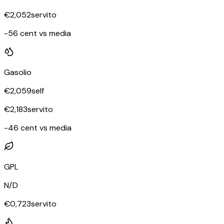
€
2,052
servito
-56 cent vs media
Gasolio
€
2,059
self
€
2,183
servito
-46 cent vs media
GPL
N/D
€
0,723
servito