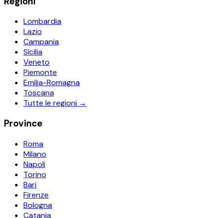
Regioni
Lombardia
Lazio
Campania
Sicilia
Veneto
Piemonte
Emilia-Romagna
Toscana
Tutte le regioni →
Province
Roma
Milano
Napoli
Torino
Bari
Firenze
Bologna
Catania