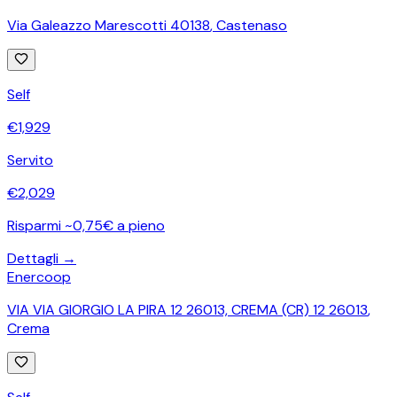
Via Galeazzo Marescotti 40138
,
Castenaso
Self
€
1,929
Servito
€
2,029
Risparmi ~0,75€ a pieno
Dettagli →
Enercoop
VIA VIA GIORGIO LA PIRA 12 26013, CREMA (CR) 12 26013
,
Crema