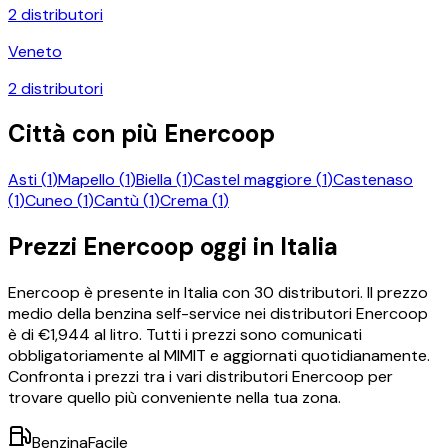
2
distributori
Veneto
2
distributori
Città con più
Enercoop
Asti
(
1
)
Mapello
(
1
)
Biella
(
1
)
Castel maggiore
(
1
)
Castenaso
(
1
)
Cuneo
(
1
)
Cantù
(
1
)
Crema
(
1
)
Prezzi
Enercoop
oggi in Italia
Enercoop
è presente in Italia con
30
distributori.
Il prezzo
medio della benzina self-service nei distributori
Enercoop
è di €
1,944
al litro.
Tutti i prezzi sono comunicati
obbligatoriamente al MIMIT e aggiornati quotidianamente.
Confronta i prezzi tra i vari distributori
Enercoop
per
trovare quello più conveniente nella tua zona.
BenzinaFacile