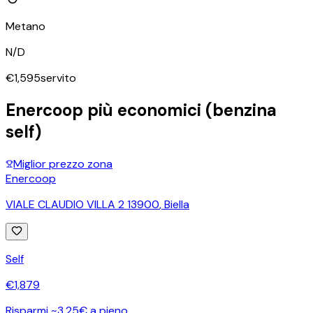
Metano
N/D
€
1,595
servito
Enercoop
più economici (benzina
self)
Miglior prezzo zona
Enercoop
VIALE CLAUDIO VILLA 2 13900
,
Biella
Self
€
1,879
Risparmi ~3,25€ a pieno