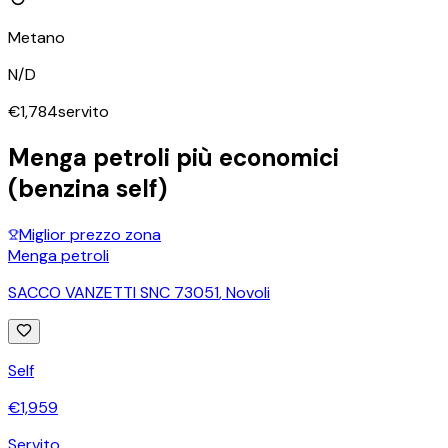
Metano
N/D
€
1,784
servito
Menga petroli
più economici
(benzina self)
Miglior prezzo zona
Menga petroli
SACCO VANZETTI SNC 73051
,
Novoli
Self
€
1,959
Servito