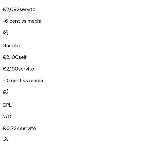
€
2,092
servito
-6 cent vs media
Gasolio
€
2,100
self
€
2,190
servito
-15 cent vs media
GPL
N/D
€
0,724
servito