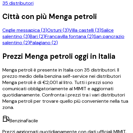
35
distributori
Città con più
Menga petroli
Ceglie messapica
(
3
)
Ostuni
(
3
)
Villa castelli
(
3
)
Salice
salentino
(
3
)
Bari
(
2
)
Francavilla fontana
(
2
)
San pancrazio
salentino
(
2
)
Palagiano
(
2
)
Prezzi
Menga petroli
oggi in Italia
Menga petroli
è presente in Italia con
35
distributori.
Il
prezzo medio della benzina self-service nei distributori
Menga petroli
è di €
2,001
al litro.
Tutti i prezzi sono
comunicati obbligatoriamente al MIMIT e aggiornati
quotidianamente. Confronta i prezzi tra i vari distributori
Menga petroli
per trovare quello più conveniente nella tua
zona.
BenzinaFacile
Prezzi aggiornati quotidianamente con dati ufficiali MIMIT.