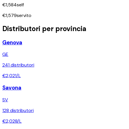
€
1,584
self
€
1,579
servito
Distributori per provincia
Genova
GE
241
distributori
€
2,021
/L
Savona
SV
128
distributori
€
2,028
/L