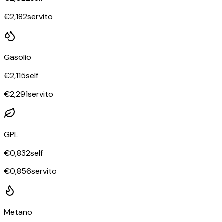
€
2,182
servito
Gasolio
€
2,115
self
€
2,291
servito
GPL
€
0,832
self
€
0,856
servito
Metano