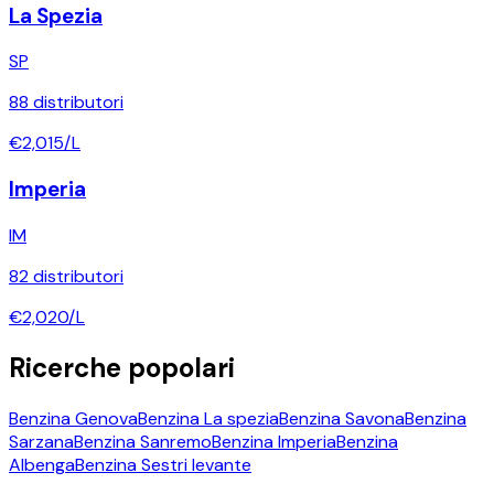
La Spezia
SP
88
distributori
€
2,015
/L
Imperia
IM
82
distributori
€
2,020
/L
Ricerche popolari
Benzina
Genova
Benzina
La spezia
Benzina
Savona
Benzina
Sarzana
Benzina
Sanremo
Benzina
Imperia
Benzina
Albenga
Benzina
Sestri levante