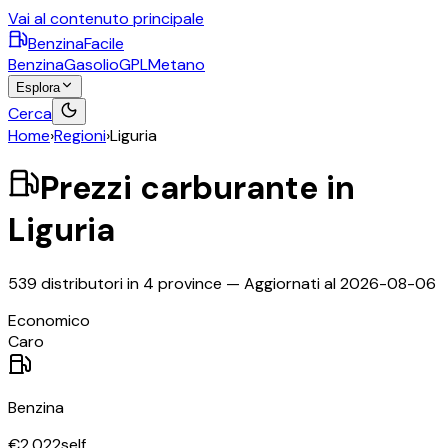
Vai al contenuto principale
BenzinaFacile
Benzina
Gasolio
GPL
Metano
Esplora
Cerca
Home
›
Regioni
›
Liguria
Prezzi carburante in
Liguria
539
distributori in
4
province
— Aggiornati al
2026-08-06
©
OpenStreetMap
Economico
+
Caro
−
Benzina
€
2,022
self