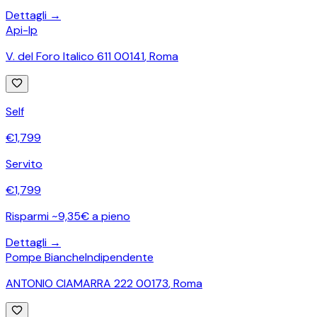
Dettagli →
Api-Ip
V. del Foro Italico 611 00141
,
Roma
Self
€
1,799
Servito
€
1,799
Risparmi ~9,35€ a pieno
Dettagli →
Pompe Bianche
Indipendente
ANTONIO CIAMARRA 222 00173
,
Roma