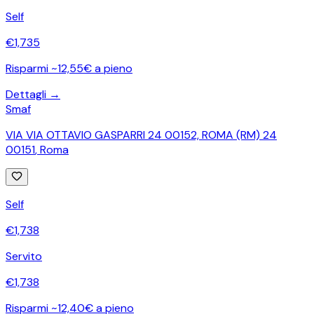
Self
€
1,735
Risparmi ~12,55€ a pieno
Dettagli →
Smaf
VIA VIA OTTAVIO GASPARRI 24 00152, ROMA (RM) 24
00151
,
Roma
Self
€
1,738
Servito
€
1,738
Risparmi ~12,40€ a pieno