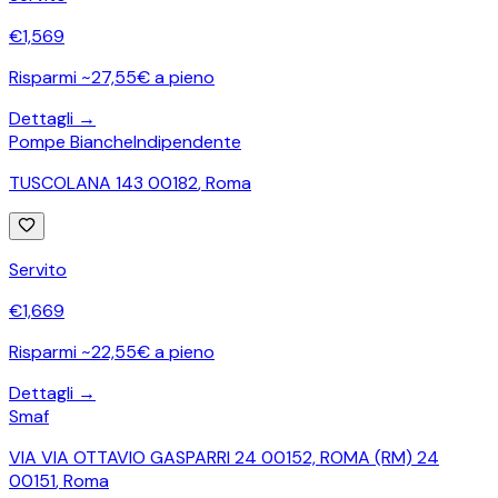
€
1,569
Risparmi ~27,55€ a pieno
Dettagli →
Pompe Bianche
Indipendente
TUSCOLANA 143 00182
,
Roma
Servito
€
1,669
Risparmi ~22,55€ a pieno
Dettagli →
Smaf
VIA VIA OTTAVIO GASPARRI 24 00152, ROMA (RM) 24
00151
,
Roma