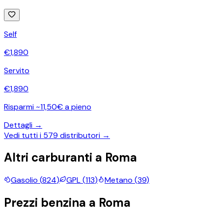
Self
€
1,890
Servito
€
1,890
Risparmi ~11,50€ a pieno
Dettagli →
Vedi tutti i
579
distributori →
Altri carburanti a
Roma
Gasolio
(
824
)
GPL
(
113
)
Metano
(
39
)
Prezzi
benzina
a
Roma