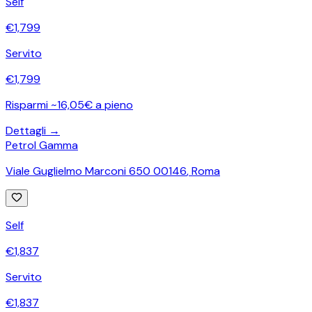
Self
€
1,799
Servito
€
1,799
Risparmi ~16,05€ a pieno
Dettagli →
Petrol Gamma
Viale Guglielmo Marconi 650 00146
,
Roma
Self
€
1,837
Servito
€
1,837