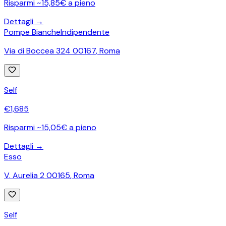
Risparmi ~15,85€ a pieno
Dettagli →
Pompe Bianche
Indipendente
Via di Boccea 324 00167
,
Roma
Self
€
1,685
Risparmi ~15,05€ a pieno
Dettagli →
Esso
V. Aurelia 2 00165
,
Roma
Self