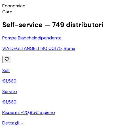
©
OpenStreetMap
Economico
+
Caro
−
Self-service —
749
distributori
Pompe Bianche
Indipendente
VIA DEGLI ANGELI 190 00175
,
Roma
Self
€
1,569
Servito
€
1,569
Risparmi ~20,85€ a pieno
Dettagli →