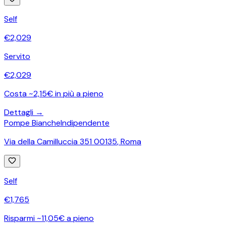
Self
€
2,029
Servito
€
2,029
Costa ~2,15€ in più a pieno
Dettagli →
Pompe Bianche
Indipendente
Via della Camilluccia 351 00135
,
Roma
Self
€
1,765
Risparmi ~11,05€ a pieno