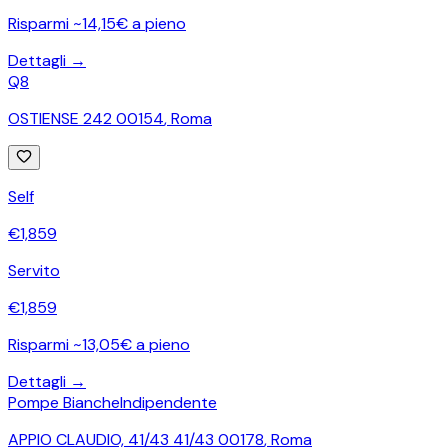
Risparmi ~14,15€ a pieno
Dettagli →
Q8
OSTIENSE 242 00154
,
Roma
Self
€
1,859
Servito
€
1,859
Risparmi ~13,05€ a pieno
Dettagli →
Pompe Bianche
Indipendente
APPIO CLAUDIO, 41/43 41/43 00178
,
Roma