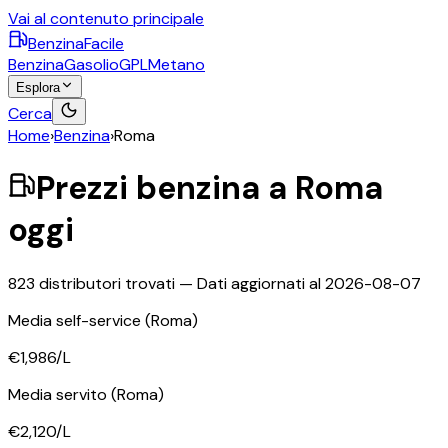
Vai al contenuto principale
BenzinaFacile
Benzina
Gasolio
GPL
Metano
Esplora
Cerca
Home
›
Benzina
›
Roma
Prezzi
benzina
a
Roma
oggi
823
distributori trovati — Dati aggiornati al
2026-08-07
Media self-service
(Roma)
€1,986
/L
Media servito
(Roma)
€2,120
/L