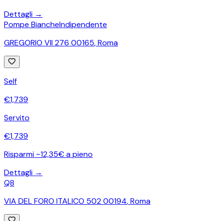
Dettagli →
Pompe Bianche
Indipendente
GREGORIO VII 276 00165
,
Roma
Self
€
1,739
Servito
€
1,739
Risparmi ~12,35€ a pieno
Dettagli →
Q8
VIA DEL FORO ITALICO 502 00194
,
Roma