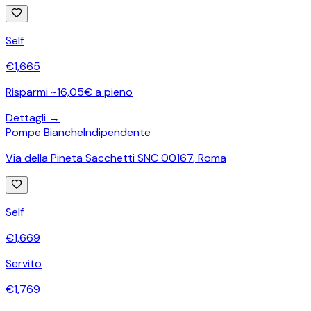
Self
€
1,665
Risparmi ~16,05€ a pieno
Dettagli →
Pompe Bianche
Indipendente
Via della Pineta Sacchetti SNC 00167
,
Roma
Self
€
1,669
Servito
€
1,769