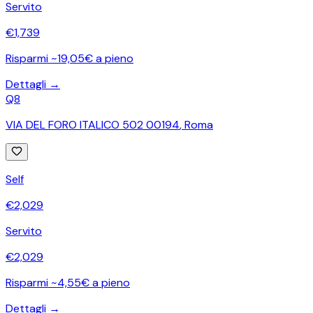
Servito
€
1,739
Risparmi ~19,05€ a pieno
Dettagli →
Q8
VIA DEL FORO ITALICO 502 00194
,
Roma
Self
€
2,029
Servito
€
2,029
Risparmi ~4,55€ a pieno
Dettagli →