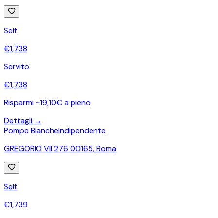
Self
€
1,738
Servito
€
1,738
Risparmi ~19,10€ a pieno
Dettagli →
Pompe Bianche
Indipendente
GREGORIO VII 276 00165
,
Roma
Self
€
1,739