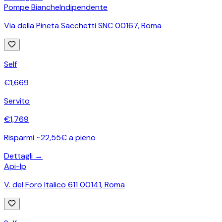
Pompe Bianche
Indipendente
Via della Pineta Sacchetti SNC 00167
,
Roma
Self
€
1,669
Servito
€
1,769
Risparmi ~22,55€ a pieno
Dettagli →
Api-Ip
V. del Foro Italico 611 00141
,
Roma