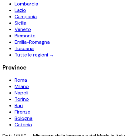
Lombardia
Lazio
Campania
Sicilia
Veneto
Piemonte
Emilia-Romagna
Toscana
Tutte le regioni →
Province
Roma
Milano
Napoli
Torino
Bari
Firenze
Bologna
Catania
Dati: MIMIT — Ministero delle Imprese e del Made in Italy