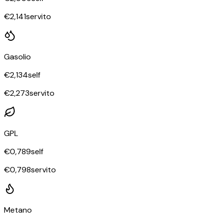
€
2,141
servito
Gasolio
€
2,134
self
€
2,273
servito
GPL
€
0,789
self
€
0,798
servito
Metano