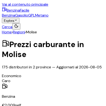
Vai al contenuto principale
BenzinaFacile
Benzina
Gasolio
GPL
Metano
Esplora
Cerca
Home
›
Regioni
›
Molise
Prezzi carburante in
Molise
175
distributori in
2
province
— Aggiornati al
2026-08-05
©
OpenStreetMap
Economico
+
Caro
−
Benzina
€
2,009
self