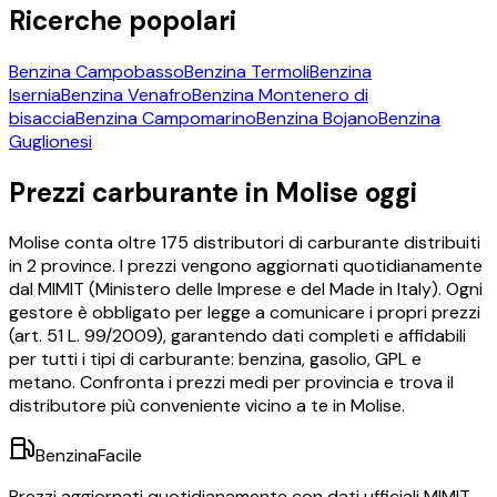
Ricerche popolari
Benzina
Campobasso
Benzina
Termoli
Benzina
Isernia
Benzina
Venafro
Benzina
Montenero di
bisaccia
Benzina
Campomarino
Benzina
Bojano
Benzina
Guglionesi
Prezzi carburante in
Molise
oggi
Molise
conta oltre
175
distributori di carburante distribuiti
in
2
province. I prezzi vengono aggiornati quotidianamente
dal MIMIT (Ministero delle Imprese e del Made in Italy). Ogni
gestore è obbligato per legge a comunicare i propri prezzi
(art. 51 L. 99/2009), garantendo dati completi e affidabili
per tutti i tipi di carburante: benzina, gasolio, GPL e
metano. Confronta i prezzi medi per provincia e trova il
distributore più conveniente vicino a te in
Molise
.
BenzinaFacile
Prezzi aggiornati quotidianamente con dati ufficiali MIMIT.