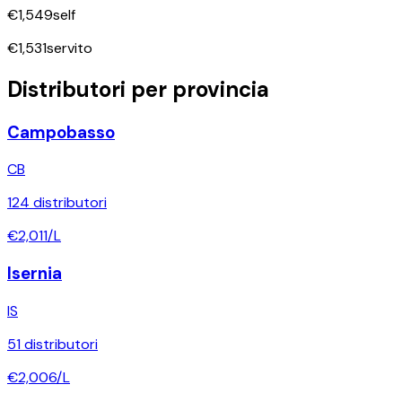
€
1,549
self
€
1,531
servito
Distributori per provincia
Campobasso
CB
124
distributori
€
2,011
/L
Isernia
IS
51
distributori
€
2,006
/L