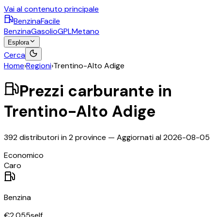
Vai al contenuto principale
BenzinaFacile
Benzina
Gasolio
GPL
Metano
Esplora
Cerca
Home
›
Regioni
›
Trentino-Alto Adige
Prezzi carburante in
Trentino-Alto Adige
392
distributori in
2
province
— Aggiornati al
2026-08-05
©
OpenStreetMap
Economico
+
Caro
−
Benzina
€
2,055
self