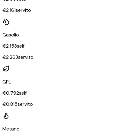
€
2,161
servito
Gasolio
€
2,153
self
€
2,263
servito
GPL
€
0,792
self
€
0,815
servito
Metano