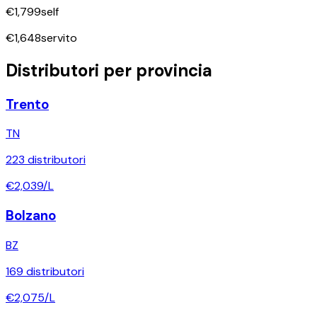
€
1,799
self
€
1,648
servito
Distributori per provincia
Trento
TN
223
distributori
€
2,039
/L
Bolzano
BZ
169
distributori
€
2,075
/L