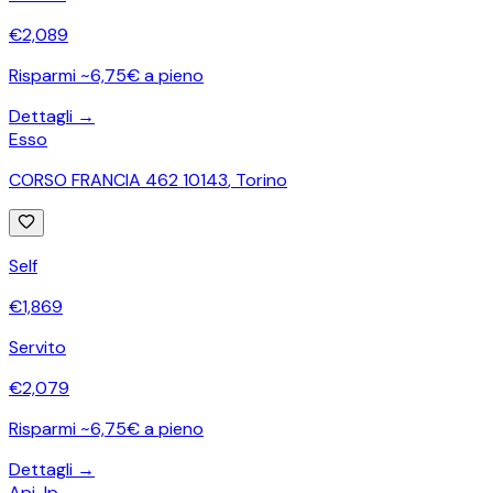
€
2,089
Risparmi ~6,75€ a pieno
Dettagli →
Esso
CORSO FRANCIA 462 10143
,
Torino
Self
€
1,869
Servito
€
2,079
Risparmi ~6,75€ a pieno
Dettagli →
Api-Ip