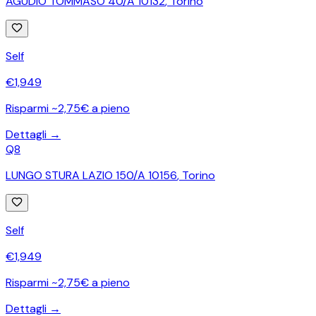
AGUDIO TOMMASO 40/A 10132
,
Torino
Self
€
1,949
Risparmi ~2,75€ a pieno
Dettagli →
Q8
LUNGO STURA LAZIO 150/A 10156
,
Torino
Self
€
1,949
Risparmi ~2,75€ a pieno
Dettagli →