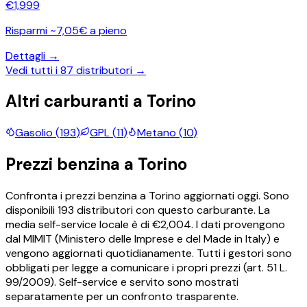
€
1,999
Risparmi ~7,05€ a pieno
Dettagli →
Vedi tutti i
87
distributori →
Altri carburanti a
Torino
Gasolio
(
193
)
GPL
(
11
)
Metano
(
10
)
Prezzi
benzina
a
Torino
Confronta i prezzi
benzina
a
Torino
aggiornati oggi.
Sono
disponibili
193
distributori con questo carburante.
La
media self-service locale è di €
2,004
.
I dati provengono
dal MIMIT (Ministero delle Imprese e del Made in Italy) e
vengono aggiornati quotidianamente. Tutti i gestori sono
obbligati per legge a comunicare i propri prezzi (art. 51 L.
99/2009). Self-service e servito sono mostrati
separatamente per un confronto trasparente.