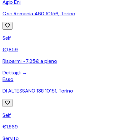
Agip Eni
C.so Romania 460 10156
,
Torino
Self
€
1,859
Risparmi ~7,25€ a pieno
Dettagli →
Esso
DI ALTESSANO 138 10151
,
Torino
Self
€
1,869
Servito