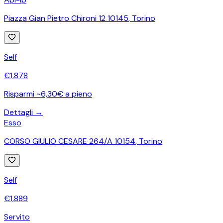
Piazza Gian Pietro Chironi 12 10145
,
Torino
Self
€
1,878
Risparmi ~6,30€ a pieno
Dettagli →
Esso
CORSO GIULIO CESARE 264/A 10154
,
Torino
Self
€
1,889
Servito