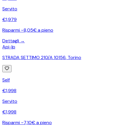
Servito
€
1,979
Risparmi ~8,05€ a pieno
Dettagli →
Api-Ip
STRADA SETTIMO 210/A 10156
,
Torino
Self
€
1,998
Servito
€
1,998
Risparmi ~7,10€ a pieno