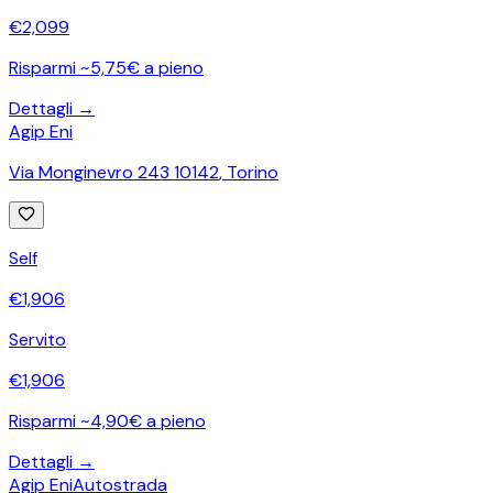
€
2,099
Risparmi ~5,75€ a pieno
Dettagli →
Agip Eni
Via Monginevro 243 10142
,
Torino
Self
€
1,906
Servito
€
1,906
Risparmi ~4,90€ a pieno
Dettagli →
Agip Eni
Autostrada