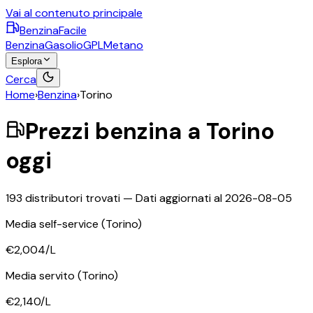
Vai al contenuto principale
BenzinaFacile
Benzina
Gasolio
GPL
Metano
Esplora
Cerca
Home
›
Benzina
›
Torino
Prezzi
benzina
a
Torino
oggi
193
distributori trovati — Dati aggiornati al
2026-08-05
Media self-service
(Torino)
€2,004
/L
Media servito
(Torino)
€2,140
/L