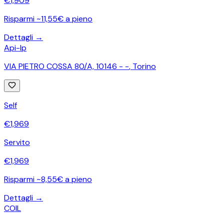
€
1,909
Risparmi ~11,55€ a pieno
Dettagli →
Api-Ip
VIA PIETRO COSSA 80/A, 10146 - -
,
Torino
Self
€
1,969
Servito
€
1,969
Risparmi ~8,55€ a pieno
Dettagli →
COIL