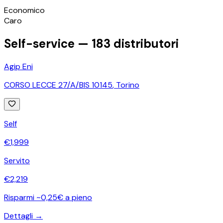
©
OpenStreetMap
Economico
+
Caro
−
Self-service —
183
distributori
Agip Eni
CORSO LECCE 27/A/BIS 10145
,
Torino
Self
€
1,999
Servito
€
2,219
Risparmi ~0,25€ a pieno
Dettagli →