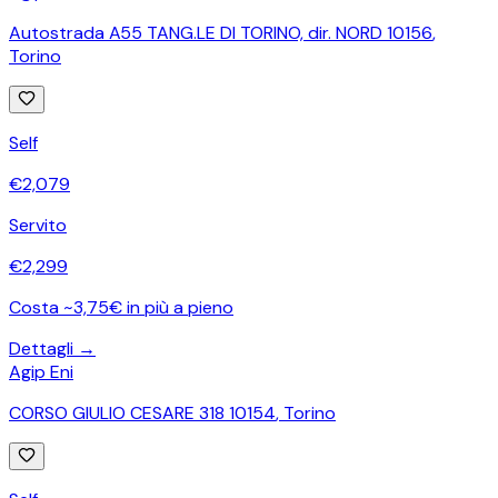
Autostrada A55 TANG.LE DI TORINO, dir. NORD 10156
,
Torino
Self
€
2,079
Servito
€
2,299
Costa ~3,75€ in più a pieno
Dettagli →
Agip Eni
CORSO GIULIO CESARE 318 10154
,
Torino