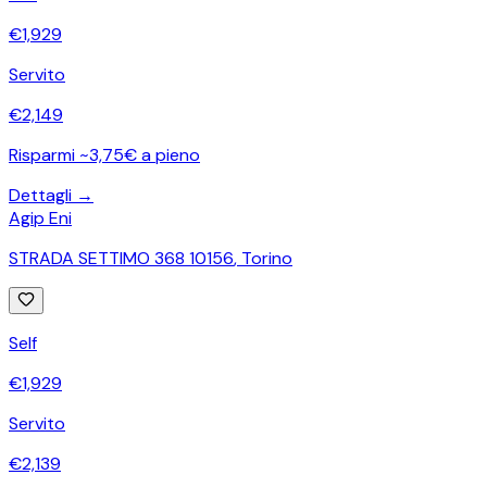
€
1,929
Servito
€
2,149
Risparmi ~3,75€ a pieno
Dettagli →
Agip Eni
STRADA SETTIMO 368 10156
,
Torino
Self
€
1,929
Servito
€
2,139