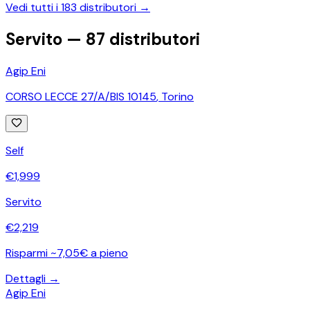
Vedi tutti i
183
distributori →
Servito —
87
distributori
Agip Eni
CORSO LECCE 27/A/BIS 10145
,
Torino
Self
€
1,999
Servito
€
2,219
Risparmi ~7,05€ a pieno
Dettagli →
Agip Eni