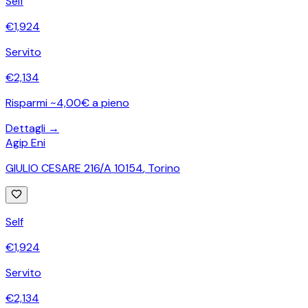
Self
€
1,924
Servito
€
2,134
Risparmi ~4,00€ a pieno
Dettagli →
Agip Eni
GIULIO CESARE 216/A 10154
,
Torino
Self
€
1,924
Servito
€
2,134