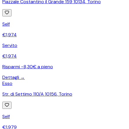
Piazzale Costantino il Grande 159 10134
,
Torino
Self
€
1,974
Servito
€
1,974
Risparmi ~8,30€ a pieno
Dettagli →
Esso
Str. di Settimo 110/A 10156
,
Torino
Self
€
1,979