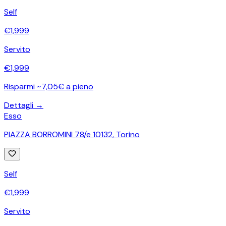
Self
€
1,999
Servito
€
1,999
Risparmi ~7,05€ a pieno
Dettagli →
Esso
PIAZZA BORROMINI 78/e 10132
,
Torino
Self
€
1,999
Servito