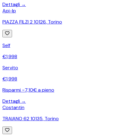
Dettagli →
Api-Ip
PIAZZA FILZI 2 10126
,
Torino
Self
€
1,998
Servito
€
1,998
Risparmi ~7,10€ a pieno
Dettagli →
Costantin
TRAIANO 62 10135
,
Torino