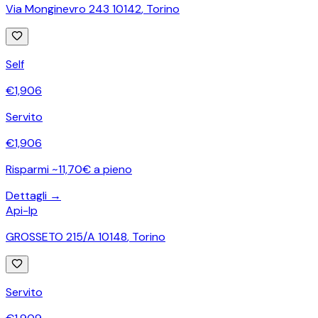
Via Monginevro 243 10142
,
Torino
Self
€
1,906
Servito
€
1,906
Risparmi ~11,70€ a pieno
Dettagli →
Api-Ip
GROSSETO 215/A 10148
,
Torino
Servito