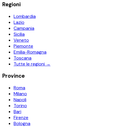
Regioni
Lombardia
Lazio
Campania
Sicilia
Veneto
Piemonte
Emilia-Romagna
Toscana
Tutte le regioni →
Province
Roma
Milano
Napoli
Torino
Bari
Firenze
Bologna