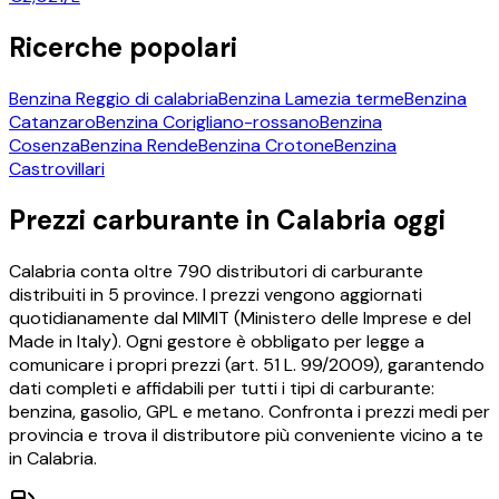
Ricerche popolari
Benzina
Reggio di calabria
Benzina
Lamezia terme
Benzina
Catanzaro
Benzina
Corigliano-rossano
Benzina
Cosenza
Benzina
Rende
Benzina
Crotone
Benzina
Castrovillari
Prezzi carburante in
Calabria
oggi
Calabria
conta oltre
790
distributori di carburante
distribuiti in
5
province. I prezzi vengono aggiornati
quotidianamente dal MIMIT (Ministero delle Imprese e del
Made in Italy). Ogni gestore è obbligato per legge a
comunicare i propri prezzi (art. 51 L. 99/2009), garantendo
dati completi e affidabili per tutti i tipi di carburante:
benzina, gasolio, GPL e metano. Confronta i prezzi medi per
provincia e trova il distributore più conveniente vicino a te
in
Calabria
.