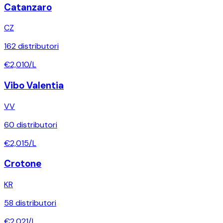
Catanzaro
CZ
162
distributori
€
2,010
/L
Vibo Valentia
VV
60
distributori
€
2,015
/L
Crotone
KR
58
distributori
€
2,021
/L