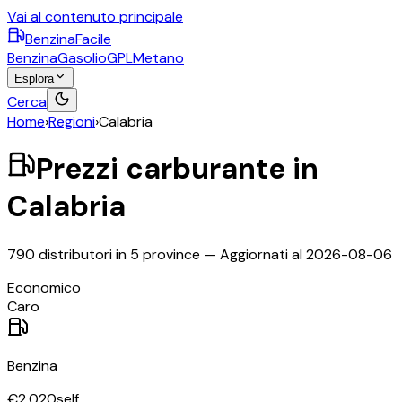
Vai al contenuto principale
BenzinaFacile
Benzina
Gasolio
GPL
Metano
Esplora
Cerca
Home
›
Regioni
›
Calabria
Prezzi carburante in
Calabria
790
distributori in
5
province
— Aggiornati al
2026-08-06
©
OpenStreetMap
Economico
+
Caro
−
Benzina
€
2,020
self