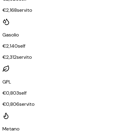
€
2,168
servito
Gasolio
€
2,140
self
€
2,312
servito
GPL
€
0,803
self
€
0,806
servito
Metano