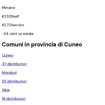
Metano
€
1,529
self
€
1,721
servito
-24 cent vs media
Comuni in provincia di
Cuneo
Cuneo
37
distributori
Mondovì
25
distributori
Alba
18
distributori