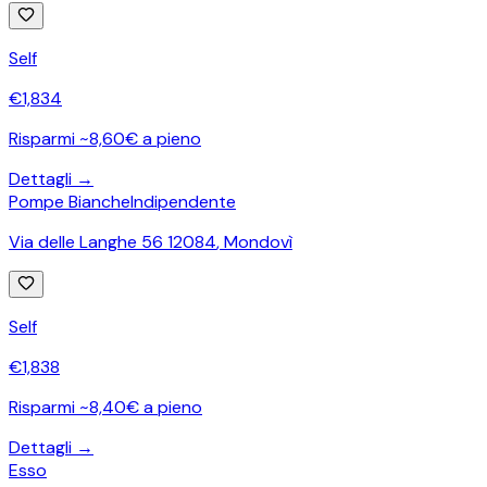
Self
€
1,834
Risparmi ~8,60€ a pieno
Dettagli →
Pompe Bianche
Indipendente
Via delle Langhe 56 12084
,
Mondovì
Self
€
1,838
Risparmi ~8,40€ a pieno
Dettagli →
Esso