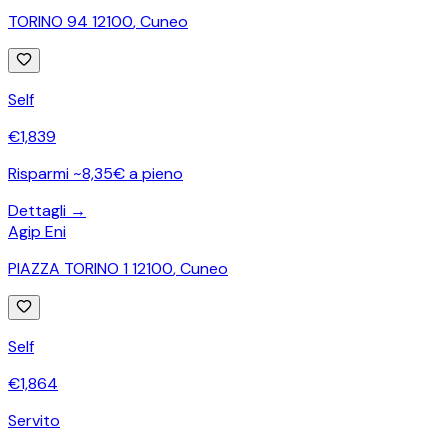
TORINO 94 12100
,
Cuneo
Self
€
1,839
Risparmi ~8,35€ a pieno
Dettagli →
Agip Eni
PIAZZA TORINO 1 12100
,
Cuneo
Self
€
1,864
Servito