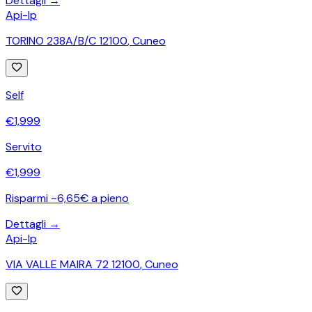
Dettagli →
Api-Ip
TORINO 238A/B/C 12100
,
Cuneo
Self
€
1,999
Servito
€
1,999
Risparmi ~6,65€ a pieno
Dettagli →
Api-Ip
VIA VALLE MAIRA 72 12100
,
Cuneo