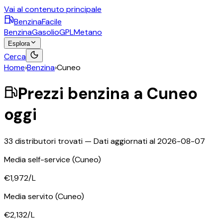
Vai al contenuto principale
BenzinaFacile
Benzina
Gasolio
GPL
Metano
Esplora
Cerca
Home
›
Benzina
›
Cuneo
Prezzi
benzina
a
Cuneo
oggi
33
distributori trovati — Dati aggiornati al
2026-08-07
Media self-service
(Cuneo)
€1,972
/L
Media servito
(Cuneo)
€2,132
/L