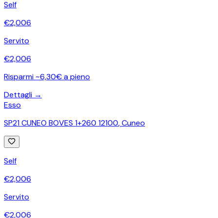
Self
€
2,006
Servito
€
2,006
Risparmi ~6,30€ a pieno
Dettagli →
Esso
SP21 CUNEO BOVES 1+260 12100
,
Cuneo
Self
€
2,006
Servito
€
2,006