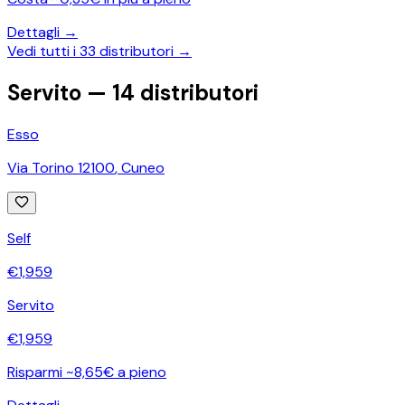
Dettagli →
Vedi tutti i
33
distributori →
Servito —
14
distributori
Esso
Via Torino 12100
,
Cuneo
Self
€
1,959
Servito
€
1,959
Risparmi ~8,65€ a pieno