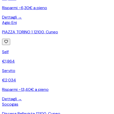
Risparmi ~6,30€ a pieno
Dettagli →
Agip Eni
PIAZZA TORINO 1 12100
,
Cuneo
Self
€
1,864
Servito
€
2,034
Risparmi ~13,40€ a pieno
Dettagli →
Socogas
Discesa Bellavista 12100
,
Cuneo