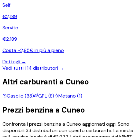
Self
€
2,189
Servito
€
2,189
Costa ~2,85€ in più a pieno
Dettagli →
Vedi tutti i
14
distributori →
Altri carburanti a
Cuneo
Gasolio
(
33
)
GPL
(
8
)
Metano
(
1
)
Prezzi
benzina
a
Cuneo
Confronta i prezzi
benzina
a
Cuneo
aggiornati oggi.
Sono
disponibili
33
distributori con questo carburante.
La media
self-service locale è di €
1,972
.
I dati provengono dal MIMIT