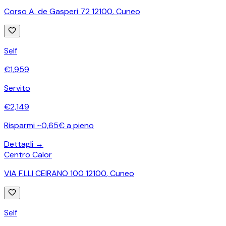
Corso A. de Gasperi 72 12100
,
Cuneo
Self
€
1,959
Servito
€
2,149
Risparmi ~0,65€ a pieno
Dettagli →
Centro Calor
VIA F.LLI CEIRANO 100 12100
,
Cuneo
Self