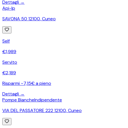
Dettagli →
Api-Ip
SAVONA 50 12100
,
Cuneo
Self
€
1,989
Servito
€
2,189
Risparmi ~7,15€ a pieno
Dettagli →
Pompe Bianche
Indipendente
VIA DEL PASSATORE 222 12100
,
Cuneo