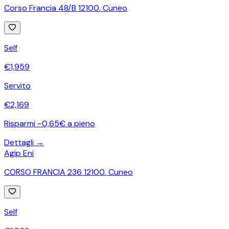
Corso Francia 48/B 12100
,
Cuneo
Self
€
1,959
Servito
€
2,169
Risparmi ~0,65€ a pieno
Dettagli →
Agip Eni
CORSO FRANCIA 236 12100
,
Cuneo
Self