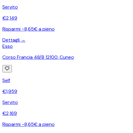
Servito
€
2,149
Risparmi ~8,65€ a pieno
Dettagli →
Esso
Corso Francia 48/B 12100
,
Cuneo
Self
€
1,959
Servito
€
2,169
Risparmi ~8,65€ a pieno