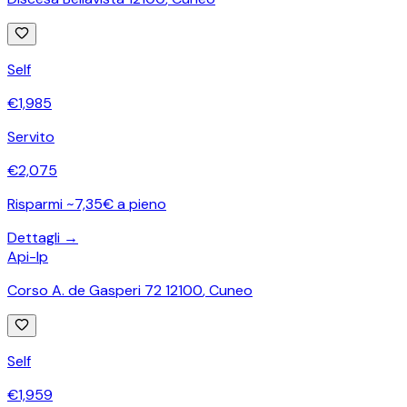
Self
€
1,985
Servito
€
2,075
Risparmi ~7,35€ a pieno
Dettagli →
Api-Ip
Corso A. de Gasperi 72 12100
,
Cuneo
Self
€
1,959