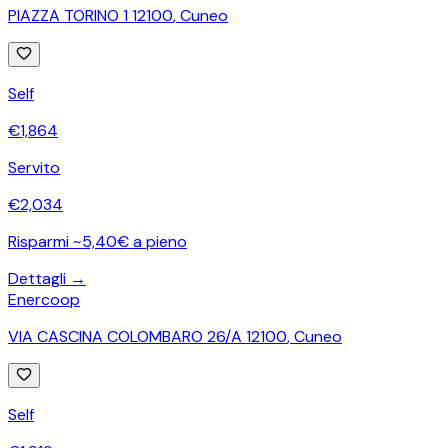
PIAZZA TORINO 1 12100
,
Cuneo
Self
€
1,864
Servito
€
2,034
Risparmi ~5,40€ a pieno
Dettagli →
Enercoop
VIA CASCINA COLOMBARO 26/A 12100
,
Cuneo
Self