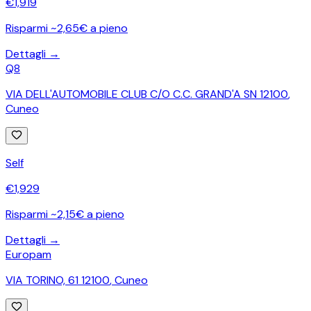
€
1,919
Risparmi ~2,65€ a pieno
Dettagli →
Q8
VIA DELL'AUTOMOBILE CLUB C/O C.C. GRAND'A SN 12100
,
Cuneo
Self
€
1,929
Risparmi ~2,15€ a pieno
Dettagli →
Europam
VIA TORINO, 61 12100
,
Cuneo