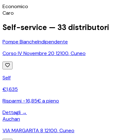
©
OpenStreetMap
Economico
+
Caro
−
Self-service —
33
distributori
Pompe Bianche
Indipendente
Corso IV Novembre 20 12100
,
Cuneo
Self
€
1,635
Risparmi ~16,85€ a pieno
Dettagli →
Auchan
VIA MARGARITA 8 12100
,
Cuneo