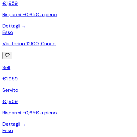
€
1,959
Risparmi ~0,65€ a pieno
Dettagli →
Esso
Via Torino 12100
,
Cuneo
Self
€
1,959
Servito
€
1,959
Risparmi ~0,65€ a pieno
Dettagli →
Esso