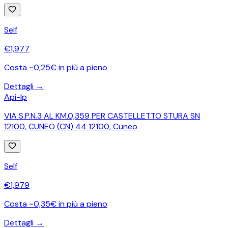
Self
€
1,977
Costa ~0,25€ in più a pieno
Dettagli →
Api-Ip
VIA S.P.N.3 AL KM.0,359 PER CASTELLETTO STURA SN
12100, CUNEO (CN) 44 12100
,
Cuneo
Self
€
1,979
Costa ~0,35€ in più a pieno
Dettagli →