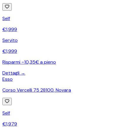
Self
€
1,999
Servito
€
1,999
Risparmi ~10,35€ a pieno
Dettagli →
Esso
Corso Vercelli 75 28100
,
Novara
Self
€
1,979