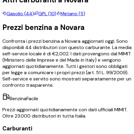
Gasolio
(
44
)
GPL
(
10
)
Metano
(
5
)
Prezzi
benzina
a
Novara
Confronta i prezzi
benzina
a
Novara
aggiornati oggi.
Sono
disponibili
44
distributori con questo carburante.
La media
self-service locale è di €
2,002
.
I dati provengono dal MIMIT
(Ministero delle Imprese e del Made in Italy) e vengono
aggiornati quotidianamente. Tutti i gestori sono obbligati
per legge a comunicare i propri prezzi (art. 51 L. 99/2009).
Self-service e servito sono mostrati separatamente per un
confronto trasparente.
BenzinaFacile
Prezzi aggiornati quotidianamente con dati ufficiali MIMIT.
Oltre 23.000 distributori in tutta Italia.
Carburanti