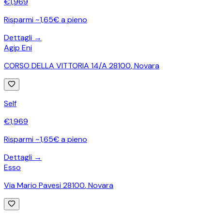
€
1,969
Risparmi ~1,65€ a pieno
Dettagli →
Agip Eni
CORSO DELLA VITTORIA 14/A 28100
,
Novara
Self
€
1,969
Risparmi ~1,65€ a pieno
Dettagli →
Esso
Via Mario Pavesi 28100
,
Novara