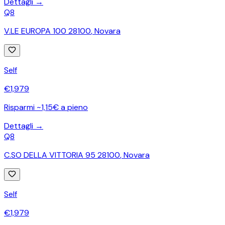
Dettagli →
Q8
V.LE EUROPA 100 28100
,
Novara
Self
€
1,979
Risparmi ~1,15€ a pieno
Dettagli →
Q8
C.SO DELLA VITTORIA 95 28100
,
Novara
Self
€
1,979