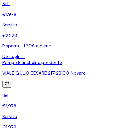
Self
€
1,978
Servito
€
2,228
Risparmi ~1,20€ a pieno
Dettagli →
Pompe Bianche
Indipendente
VIALE GIULIO CESARE 217 28100
,
Novara
Self
€
1,978
Servito
€
1,978