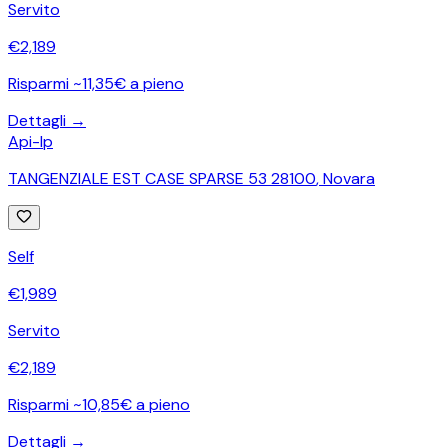
Servito
€
2,189
Risparmi ~11,35€ a pieno
Dettagli →
Api-Ip
TANGENZIALE EST CASE SPARSE 53 28100
,
Novara
Self
€
1,989
Servito
€
2,189
Risparmi ~10,85€ a pieno
Dettagli →