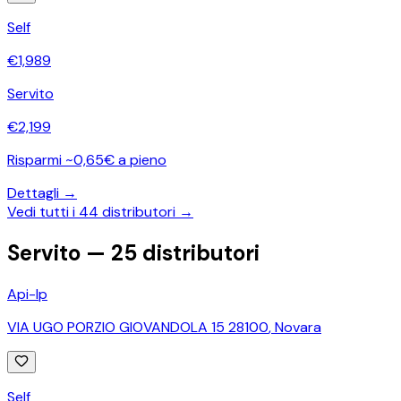
Self
€
1,989
Servito
€
2,199
Risparmi ~0,65€ a pieno
Dettagli →
Vedi tutti i
44
distributori →
Servito —
25
distributori
Api-Ip
VIA UGO PORZIO GIOVANDOLA 15 28100
,
Novara
Self