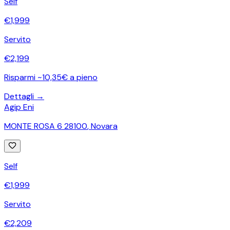
Self
€
1,999
Servito
€
2,199
Risparmi ~10,35€ a pieno
Dettagli →
Agip Eni
MONTE ROSA 6 28100
,
Novara
Self
€
1,999
Servito
€
2,209