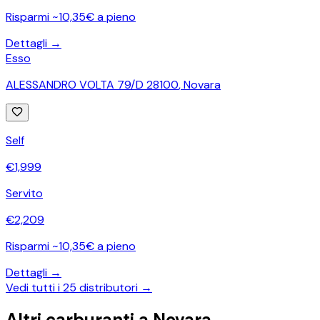
Risparmi ~10,35€ a pieno
Dettagli →
Esso
ALESSANDRO VOLTA 79/D 28100
,
Novara
Self
€
1,999
Servito
€
2,209
Risparmi ~10,35€ a pieno
Dettagli →
Vedi tutti i
25
distributori →
Altri carburanti a
Novara