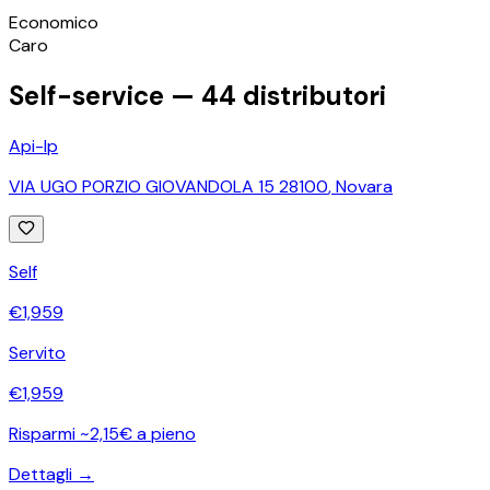
©
OpenStreetMap
Economico
+
Caro
−
Self-service —
44
distributori
Api-Ip
VIA UGO PORZIO GIOVANDOLA 15 28100
,
Novara
Self
€
1,959
Servito
€
1,959
Risparmi ~2,15€ a pieno
Dettagli →