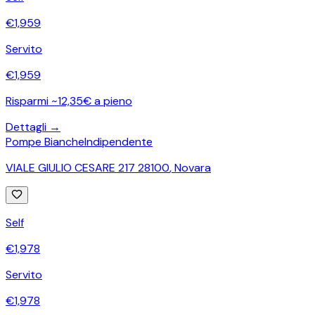
€
1,959
Servito
€
1,959
Risparmi ~12,35€ a pieno
Dettagli →
Pompe Bianche
Indipendente
VIALE GIULIO CESARE 217 28100
,
Novara
Self
€
1,978
Servito
€
1,978