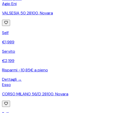
Agip Eni
VALSESIA 50 28100
,
Novara
Self
€
1,989
Servito
€
2,199
Risparmi ~10,85€ a pieno
Dettagli →
Esso
CORSO MILANO 56/D 28100
,
Novara