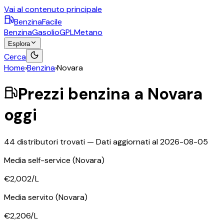
Vai al contenuto principale
BenzinaFacile
Benzina
Gasolio
GPL
Metano
Esplora
Cerca
Home
›
Benzina
›
Novara
Prezzi
benzina
a
Novara
oggi
44
distributori trovati — Dati aggiornati al
2026-08-05
Media self-service
(Novara)
€2,002
/L
Media servito
(Novara)
€2,206
/L