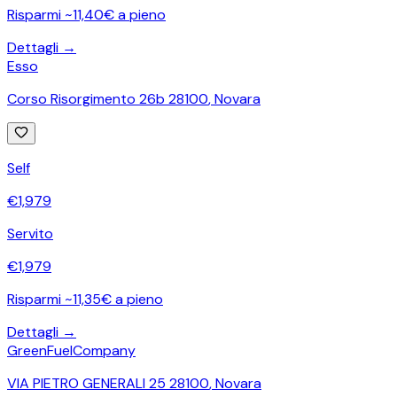
Risparmi ~11,40€ a pieno
Dettagli →
Esso
Corso Risorgimento 26b 28100
,
Novara
Self
€
1,979
Servito
€
1,979
Risparmi ~11,35€ a pieno
Dettagli →
GreenFuelCompany
VIA PIETRO GENERALI 25 28100
,
Novara