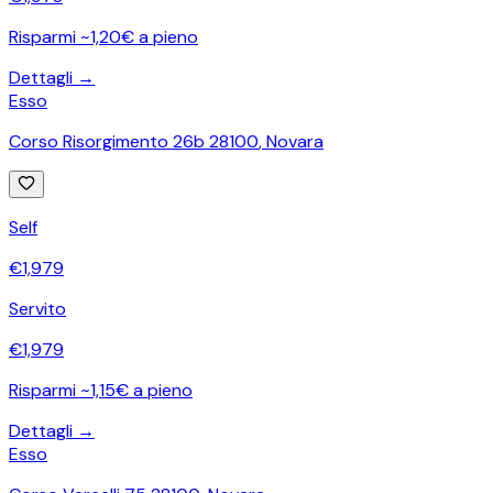
Risparmi ~1,20€ a pieno
Dettagli →
Esso
Corso Risorgimento 26b 28100
,
Novara
Self
€
1,979
Servito
€
1,979
Risparmi ~1,15€ a pieno
Dettagli →
Esso