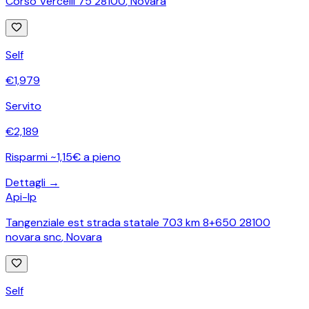
Corso Vercelli 75 28100
,
Novara
Self
€
1,979
Servito
€
2,189
Risparmi ~1,15€ a pieno
Dettagli →
Api-Ip
Tangenziale est strada statale 703 km 8+650 28100
novara snc
,
Novara
Self