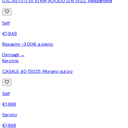
LOC ASTUTI SS 10 KM 90+300 S/N 15122
,
Alessandria
Self
€
1,949
Risparmi ~3,00€ a pieno
Dettagli →
Kerotris
CASALE 40 15025
,
Morano sul po
Self
€
1,868
Servito
€
1,868