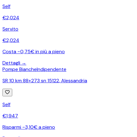
Self
€
2,024
Servito
€
2,024
Costa ~0,75€ in più a pieno
Dettagli →
Pompe Bianche
Indipendente
SR 10 km 88+273 sn 15122
,
Alessandria
Self
€
1,947
Risparmi ~3,10€ a pieno