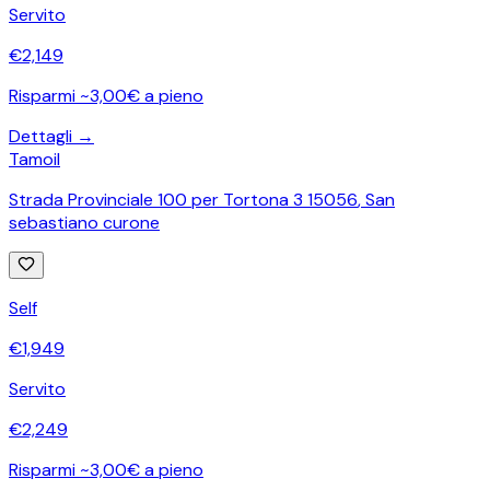
Servito
€
2,149
Risparmi ~3,00€ a pieno
Dettagli →
Tamoil
Strada Provinciale 100 per Tortona 3 15056
,
San
sebastiano curone
Self
€
1,949
Servito
€
2,249
Risparmi ~3,00€ a pieno