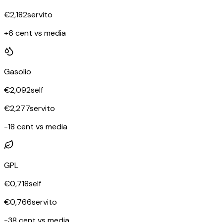
€
2,182
servito
+6 cent vs media
Gasolio
€
2,092
self
€
2,277
servito
-18 cent vs media
GPL
€
0,718
self
€
0,766
servito
-38 cent vs media