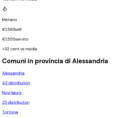
Metano
€
1,593
self
€
1,555
servito
+32 cent vs media
Comuni in provincia di
Alessandria
Alessandria
42
distributori
Novi ligure
23
distributori
Tortona