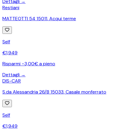
Dettagli →
Restiani
MATTEOTTI 54 15011
,
Acqui terme
Self
€
1,949
Risparmi ~3,00€ a pieno
Dettagli →
DIS-CAR
S.da Alessandria 26/B 15033
,
Casale monferrato
Self
€
1,949