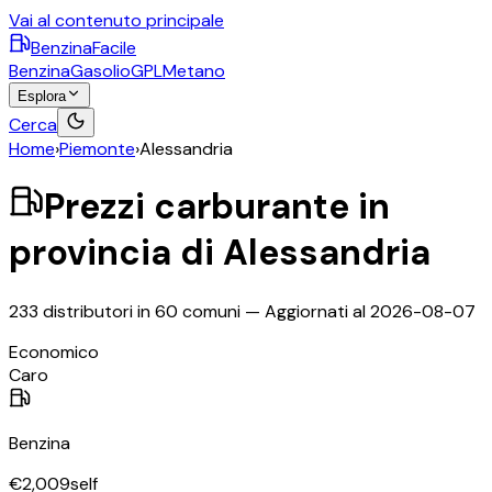
Vai al contenuto principale
BenzinaFacile
Benzina
Gasolio
GPL
Metano
Esplora
Cerca
Home
›
Piemonte
›
Alessandria
Prezzi carburante in
provincia di
Alessandria
233
distributori in
60
comuni — Aggiornati al
2026-08-07
©
OpenStreetMap
Economico
+
Caro
−
Benzina
€
2,009
self