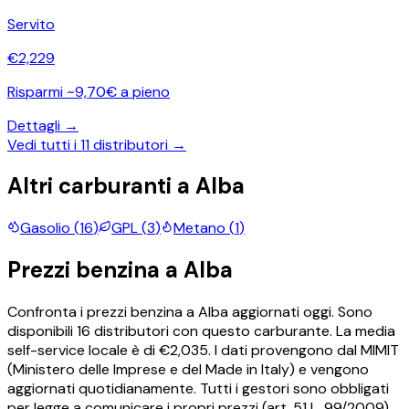
Servito
€
2,229
Risparmi ~9,70€ a pieno
Dettagli →
Vedi tutti i
11
distributori →
Altri carburanti a
Alba
Gasolio
(
16
)
GPL
(
3
)
Metano
(
1
)
Prezzi
benzina
a
Alba
Confronta i prezzi
benzina
a
Alba
aggiornati oggi.
Sono
disponibili
16
distributori con questo carburante.
La media
self-service locale è di €
2,035
.
I dati provengono dal MIMIT
(Ministero delle Imprese e del Made in Italy) e vengono
aggiornati quotidianamente. Tutti i gestori sono obbligati
per legge a comunicare i propri prezzi (art. 51 L. 99/2009).