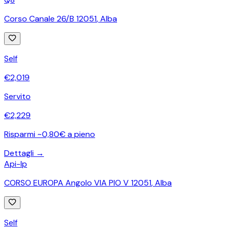
Corso Canale 26/B 12051
,
Alba
Self
€
2,019
Servito
€
2,229
Risparmi ~0,80€ a pieno
Dettagli →
Api-Ip
CORSO EUROPA Angolo VIA PIO V 12051
,
Alba
Self