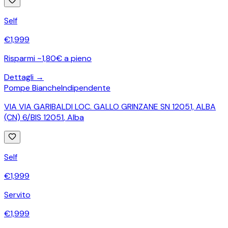
Self
€
1,999
Risparmi ~1,80€ a pieno
Dettagli →
Pompe Bianche
Indipendente
VIA VIA GARIBALDI LOC. GALLO GRINZANE SN 12051, ALBA
(CN) 6/BIS 12051
,
Alba
Self
€
1,999
Servito
€
1,999