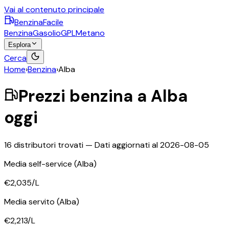
Vai al contenuto principale
BenzinaFacile
Benzina
Gasolio
GPL
Metano
Esplora
Cerca
Home
›
Benzina
›
Alba
Prezzi
benzina
a
Alba
oggi
16
distributori trovati — Dati aggiornati al
2026-08-05
Media self-service
(Alba)
€2,035
/L
Media servito
(Alba)
€2,213
/L