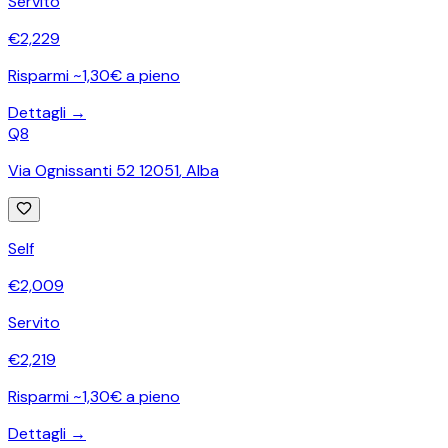
Servito
€
2,229
Risparmi ~1,30€ a pieno
Dettagli →
Q8
Via Ognissanti 52 12051
,
Alba
Self
€
2,009
Servito
€
2,219
Risparmi ~1,30€ a pieno
Dettagli →