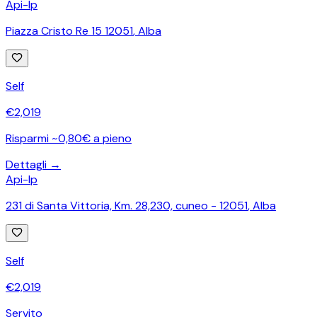
Api-Ip
Piazza Cristo Re 15 12051
,
Alba
Self
€
2,019
Risparmi ~0,80€ a pieno
Dettagli →
Api-Ip
231 di Santa Vittoria, Km. 28,230, cuneo - 12051
,
Alba
Self
€
2,019
Servito