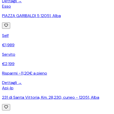
Dettagli →
Esso
PIAZZA GARIBALDI 5 12051
,
Alba
Self
€
1,989
Servito
€
2,199
Risparmi ~11,20€ a pieno
Dettagli →
Api-Ip
231 di Santa Vittoria, Km. 28,230, cuneo - 12051
,
Alba