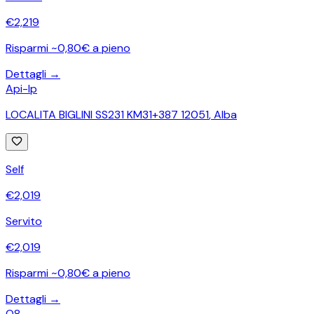
€
2,219
Risparmi ~0,80€ a pieno
Dettagli →
Api-Ip
LOCALITA BIGLINI SS231 KM31+387 12051
,
Alba
Self
€
2,019
Servito
€
2,019
Risparmi ~0,80€ a pieno
Dettagli →
Q8