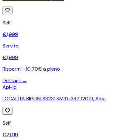
Self
€
1,999
Servito
€
1,999
Risparmi ~10,70€ a pieno
Dettagli →
Api-Ip
LOCALITA BIGLINI SS231 KM31+387 12051
,
Alba
Self
€
2,019