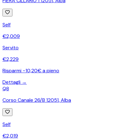
PIERA CILLARIO 1 12051
,
Alba
Self
€
2,009
Servito
€
2,229
Risparmi ~10,20€ a pieno
Dettagli →
Q8
Corso Canale 26/B 12051
,
Alba
Self
€
2,019