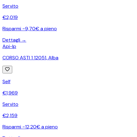
Servito
€
2,019
Risparmi ~9,70€ a pieno
Dettagli →
Api-Ip
CORSO ASTI 1 12051
,
Alba
Self
€
1,969
Servito
€
2,159
Risparmi ~12,20€ a pieno