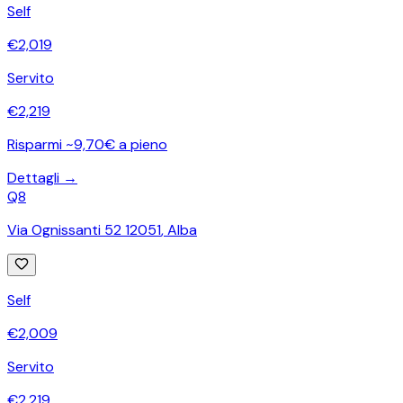
Self
€
2,019
Servito
€
2,219
Risparmi ~9,70€ a pieno
Dettagli →
Q8
Via Ognissanti 52 12051
,
Alba
Self
€
2,009
Servito
€
2,219