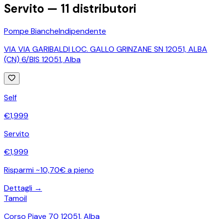
Servito —
11
distributori
Pompe Bianche
Indipendente
VIA VIA GARIBALDI LOC. GALLO GRINZANE SN 12051, ALBA
(CN) 6/BIS 12051
,
Alba
Self
€
1,999
Servito
€
1,999
Risparmi ~10,70€ a pieno
Dettagli →
Tamoil
Corso Piave 70 12051
,
Alba