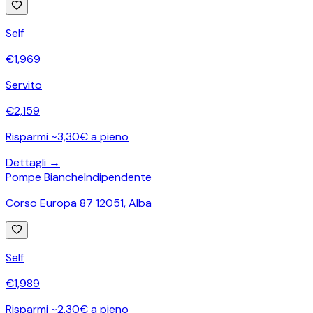
Self
€
1,969
Servito
€
2,159
Risparmi ~3,30€ a pieno
Dettagli →
Pompe Bianche
Indipendente
Corso Europa 87 12051
,
Alba
Self
€
1,989
Risparmi ~2,30€ a pieno