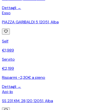
Dettagli →
Esso
PIAZZA GARIBALDI 5 12051
,
Alba
Self
€
1,989
Servito
€
2,199
Risparmi ~2,30€ a pieno
Dettagli →
Api-Ip
SS 231 KM. 28,120 12051
,
Alba