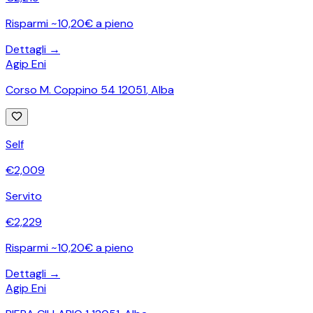
Risparmi ~10,20€ a pieno
Dettagli →
Agip Eni
Corso M. Coppino 54 12051
,
Alba
Self
€
2,009
Servito
€
2,229
Risparmi ~10,20€ a pieno
Dettagli →
Agip Eni