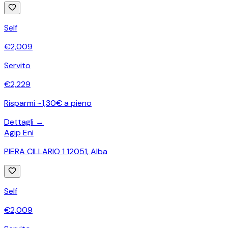
Self
€
2,009
Servito
€
2,229
Risparmi ~1,30€ a pieno
Dettagli →
Agip Eni
PIERA CILLARIO 1 12051
,
Alba
Self
€
2,009