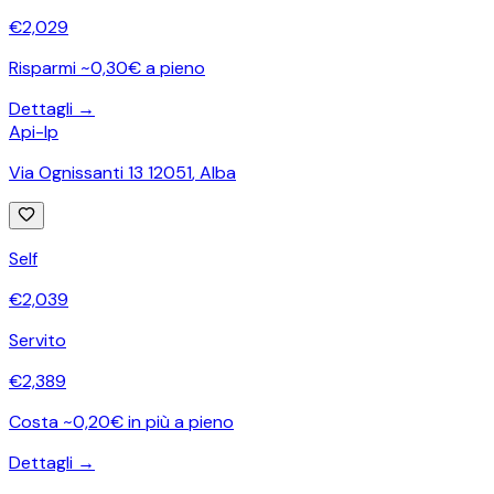
€
2,029
Risparmi ~0,30€ a pieno
Dettagli →
Api-Ip
Via Ognissanti 13 12051
,
Alba
Self
€
2,039
Servito
€
2,389
Costa ~0,20€ in più a pieno
Dettagli →