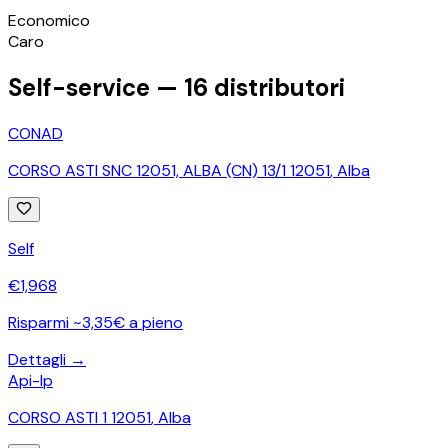
©
OpenStreetMap
Economico
+
Caro
−
Self-service —
16
distributori
CONAD
CORSO ASTI SNC 12051, ALBA (CN) 13/1 12051
,
Alba
Self
€
1,968
Risparmi ~3,35€ a pieno
Dettagli →
Api-Ip
CORSO ASTI 1 12051
,
Alba