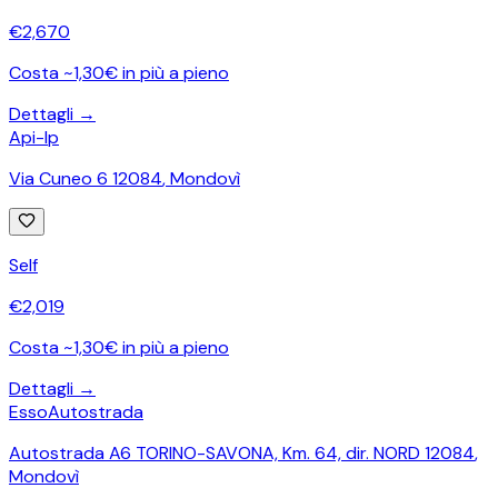
€
2,670
Costa ~1,30€ in più a pieno
Dettagli →
Api-Ip
Via Cuneo 6 12084
,
Mondovì
Self
€
2,019
Costa ~1,30€ in più a pieno
Dettagli →
Esso
Autostrada
Autostrada A6 TORINO-SAVONA, Km. 64, dir. NORD 12084
,
Mondovì