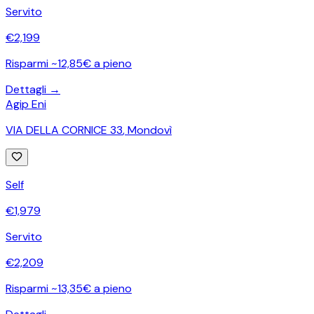
Servito
€
2,199
Risparmi ~12,85€ a pieno
Dettagli →
Agip Eni
VIA DELLA CORNICE 33
,
Mondovì
Self
€
1,979
Servito
€
2,209
Risparmi ~13,35€ a pieno