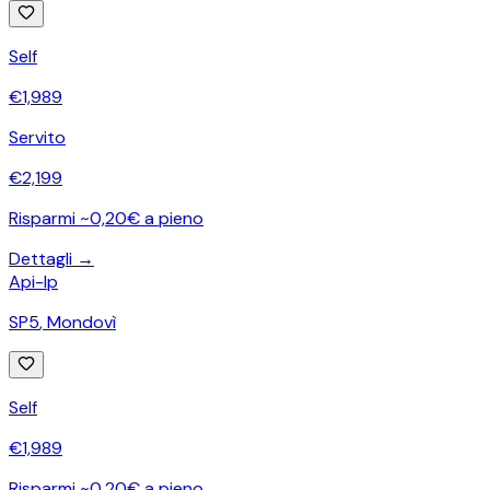
Self
€
1,989
Servito
€
2,199
Risparmi ~0,20€ a pieno
Dettagli →
Api-Ip
SP5
,
Mondovì
Self
€
1,989
Risparmi ~0,20€ a pieno