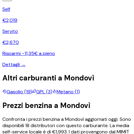
Self
€
2,019
Servito
€
2,670
Risparmi ~11,35€ a pieno
Dettagli →
Altri carburanti a
Mondovì
Gasolio
(
19
)
GPL
(
3
)
Metano
(
1
)
Prezzi
benzina
a
Mondovì
Confronta i prezzi
benzina
a
Mondovì
aggiornati oggi.
Sono
disponibili
18
distributori con questo carburante.
La media
self-service locale è di €
1,993
.
I dati provengono dal MIMIT