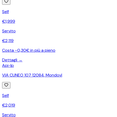
Self
€
1,999
Servito
€
2,119
Costa ~0,30€ in più a pieno
Dettagli →
Api-Ip
VIA CUNEO 107 12084
,
Mondovì
Self
€
2,019
Servito