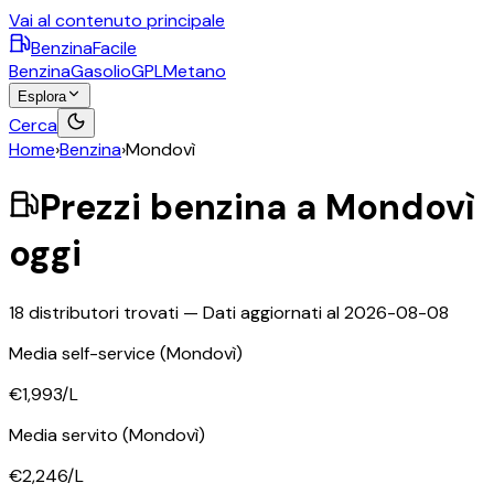
Vai al contenuto principale
BenzinaFacile
Benzina
Gasolio
GPL
Metano
Esplora
Cerca
Home
›
Benzina
›
Mondovì
Prezzi
benzina
a
Mondovì
oggi
18
distributori trovati — Dati aggiornati al
2026-08-08
Media self-service
(Mondovì)
€1,993
/L
Media servito
(Mondovì)
€2,246
/L