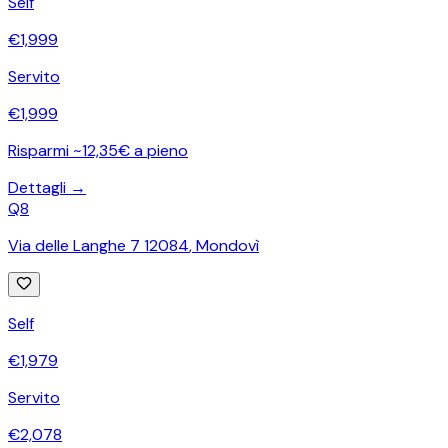
Self
€
1,999
Servito
€
1,999
Risparmi ~12,35€ a pieno
Dettagli →
Q8
Via delle Langhe 7 12084
,
Mondovì
Self
€
1,979
Servito
€
2,078