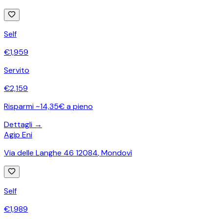
Self
€
1,959
Servito
€
2,159
Risparmi ~14,35€ a pieno
Dettagli →
Agip Eni
Via delle Langhe 46 12084
,
Mondovì
Self
€
1,989