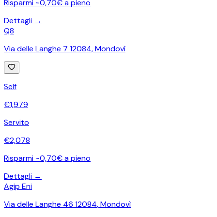
Risparmi ~0,70€ a pieno
Dettagli →
Q8
Via delle Langhe 7 12084
,
Mondovì
Self
€
1,979
Servito
€
2,078
Risparmi ~0,70€ a pieno
Dettagli →
Agip Eni
Via delle Langhe 46 12084
,
Mondovì