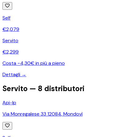
Self
€
2,079
Servito
€
2,299
Costa ~4,30€ in più a pieno
Dettagli →
Servito —
8
distributori
Api-Ip
Via Monregalese 33 12084
,
Mondovì