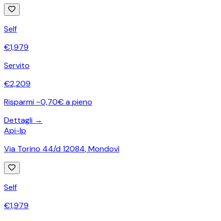
Self
€
1,979
Servito
€
2,209
Risparmi ~0,70€ a pieno
Dettagli →
Api-Ip
Via Torino 44/d 12084
,
Mondovì
Self
€
1,979