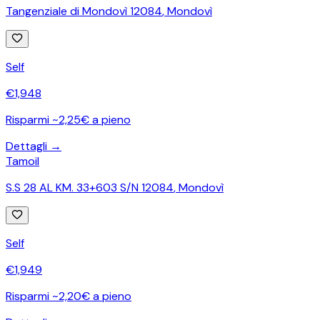
Tangenziale di Mondovì 12084
,
Mondovì
Self
€
1,948
Risparmi ~2,25€ a pieno
Dettagli →
Tamoil
S.S 28 AL KM. 33+603 S/N 12084
,
Mondovì
Self
€
1,949
Risparmi ~2,20€ a pieno