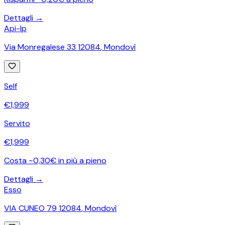
Dettagli →
Api-Ip
Via Monregalese 33 12084
,
Mondovì
Self
€
1,999
Servito
€
1,999
Costa ~0,30€ in più a pieno
Dettagli →
Esso
VIA CUNEO 79 12084
,
Mondovì