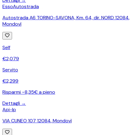
Dettagli →
Esso
Autostrada
Autostrada A6 TORINO-SAVONA, Km. 64, dir. NORD 12084
,
Mondovì
Self
€
2,079
Servito
€
2,299
Risparmi ~8,35€ a pieno
Dettagli →
Api-Ip
VIA CUNEO 107 12084
,
Mondovì