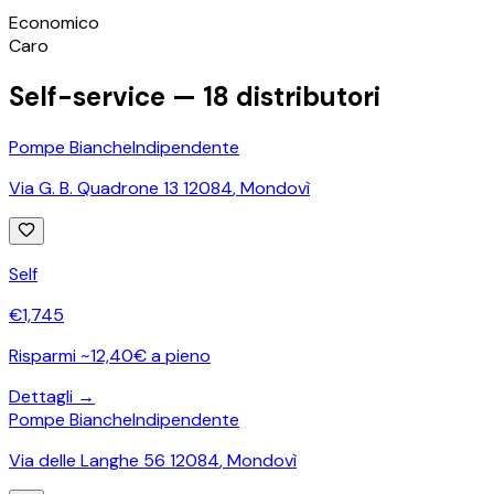
©
OpenStreetMap
Economico
+
Caro
−
Self-service —
18
distributori
Pompe Bianche
Indipendente
Via G. B. Quadrone 13 12084
,
Mondovì
Self
€
1,745
Risparmi ~12,40€ a pieno
Dettagli →
Pompe Bianche
Indipendente
Via delle Langhe 56 12084
,
Mondovì