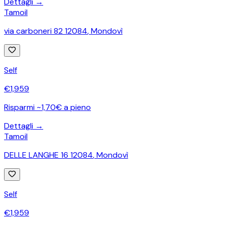
Dettagli →
Tamoil
via carboneri 82 12084
,
Mondovì
Self
€
1,959
Risparmi ~1,70€ a pieno
Dettagli →
Tamoil
DELLE LANGHE 16 12084
,
Mondovì
Self
€
1,959