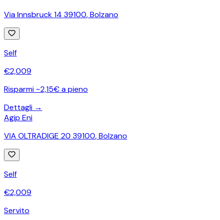
Via Innsbruck 14 39100
,
Bolzano
Self
€
2,009
Risparmi ~2,15€ a pieno
Dettagli →
Agip Eni
VIA OLTRADIGE 20 39100
,
Bolzano
Self
€
2,009
Servito