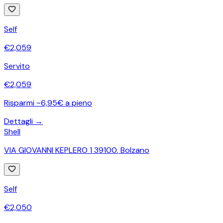
Self
€
2,059
Servito
€
2,059
Risparmi ~6,95€ a pieno
Dettagli →
Shell
VIA GIOVANNI KEPLERO 1 39100
,
Bolzano
Self
€
2,050