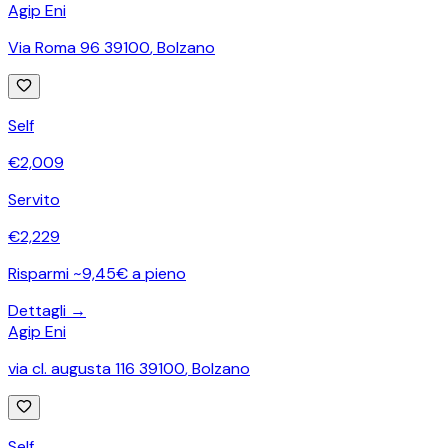
Agip Eni
Via Roma 96 39100
,
Bolzano
Self
€
2,009
Servito
€
2,229
Risparmi ~9,45€ a pieno
Dettagli →
Agip Eni
via cl. augusta 116 39100
,
Bolzano
Self