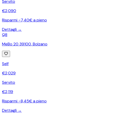
Servito
€
2,090
Risparmi ~7,40€ a pieno
Dettagli →
Q8
MeBo 20 39100
,
Bolzano
Self
€
2,029
Servito
€
2,119
Risparmi ~8,45€ a pieno
Dettagli →