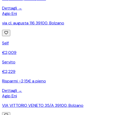
Dettagli →
Agip Eni
via cl. augusta 116 39100
,
Bolzano
Self
€
2,009
Servito
€
2,229
Risparmi ~2,15€ a pieno
Dettagli →
Agip Eni
VIA VITTORIO VENETO 35/A 39100
,
Bolzano