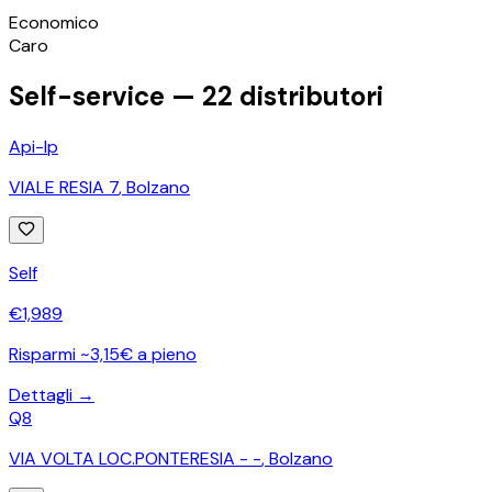
©
OpenStreetMap
Economico
+
Caro
−
Self-service —
22
distributori
Api-Ip
VIALE RESIA 7
,
Bolzano
Self
€
1,989
Risparmi ~3,15€ a pieno
Dettagli →
Q8
VIA VOLTA LOC.PONTERESIA - -
,
Bolzano