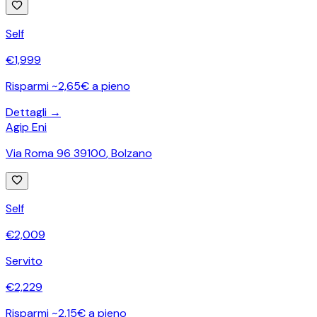
Self
€
1,999
Risparmi ~2,65€ a pieno
Dettagli →
Agip Eni
Via Roma 96 39100
,
Bolzano
Self
€
2,009
Servito
€
2,229
Risparmi ~2,15€ a pieno