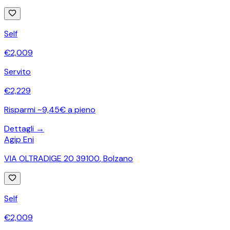
Self
€
2,009
Servito
€
2,229
Risparmi ~9,45€ a pieno
Dettagli →
Agip Eni
VIA OLTRADIGE 20 39100
,
Bolzano
Self
€
2,009