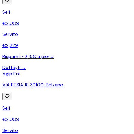
Self
€
2,009
Servito
€
2,229
Risparmi ~2,15€ a pieno
Dettagli →
Agip Eni
VIA RESIA 18 39100
,
Bolzano
Self
€
2,009
Servito