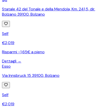
Statale 42 del Tonale e della Mendola, Km. 241,5, dir.
Bolzano 39100
,
Bolzano
Self
€
2,019
Risparmi ~1,65€ a pieno
Dettagli →
Esso
Via Innsbruck 15 39100
,
Bolzano
Self
€
2,019