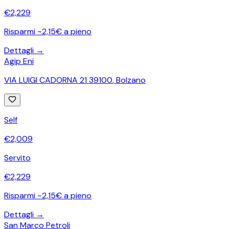
€
2,229
Risparmi ~2,15€ a pieno
Dettagli →
Agip Eni
VIA LUIGI CADORNA 21 39100
,
Bolzano
Self
€
2,009
Servito
€
2,229
Risparmi ~2,15€ a pieno
Dettagli →
San Marco Petroli