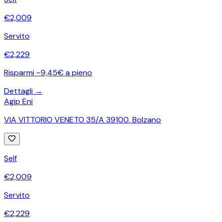
€
2,009
Servito
€
2,229
Risparmi ~9,45€ a pieno
Dettagli →
Agip Eni
VIA VITTORIO VENETO 35/A 39100
,
Bolzano
Self
€
2,009
Servito
€
2,229