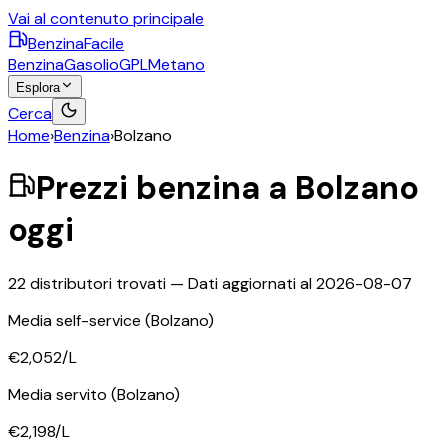
Vai al contenuto principale
BenzinaFacile
Benzina
Gasolio
GPL
Metano
Esplora
Cerca
Home
›
Benzina
›
Bolzano
Prezzi
benzina
a
Bolzano
oggi
22
distributori trovati — Dati aggiornati al
2026-08-07
Media self-service
(Bolzano)
€2,052
/L
Media servito
(Bolzano)
€2,198
/L