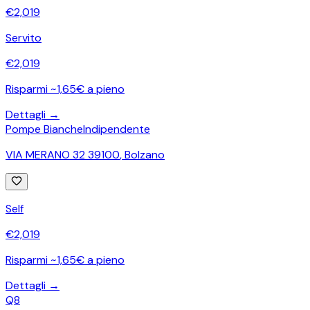
€
2,019
Servito
€
2,019
Risparmi ~1,65€ a pieno
Dettagli →
Pompe Bianche
Indipendente
VIA MERANO 32 39100
,
Bolzano
Self
€
2,019
Risparmi ~1,65€ a pieno
Dettagli →
Q8