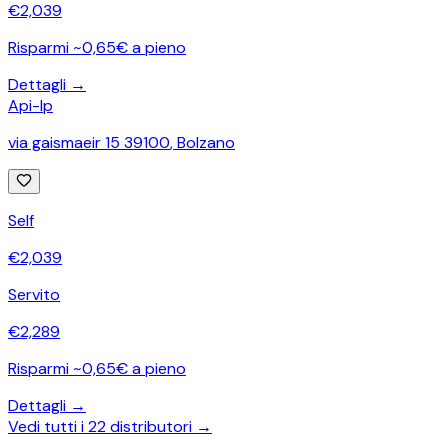
€
2,039
Risparmi ~0,65€ a pieno
Dettagli →
Api-Ip
via gaismaeir 15 39100
,
Bolzano
Self
€
2,039
Servito
€
2,289
Risparmi ~0,65€ a pieno
Dettagli →
Vedi tutti i
22
distributori →