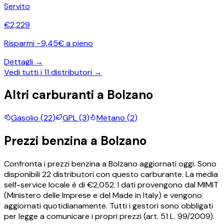
Servito
€
2,229
Risparmi ~9,45€ a pieno
Dettagli →
Vedi tutti i
11
distributori →
Altri carburanti a
Bolzano
Gasolio
(
22
)
GPL
(
3
)
Metano
(
2
)
Prezzi
benzina
a
Bolzano
Confronta i prezzi
benzina
a
Bolzano
aggiornati oggi.
Sono
disponibili
22
distributori con questo carburante.
La media
self-service locale è di €
2,052
.
I dati provengono dal MIMIT
(Ministero delle Imprese e del Made in Italy) e vengono
aggiornati quotidianamente. Tutti i gestori sono obbligati
per legge a comunicare i propri prezzi (art. 51 L. 99/2009).