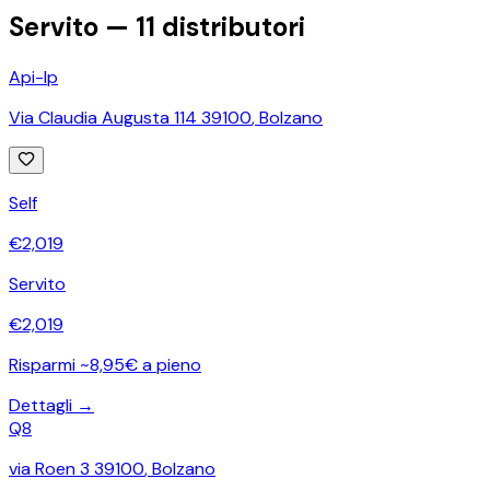
Servito —
11
distributori
Api-Ip
Via Claudia Augusta 114 39100
,
Bolzano
Self
€
2,019
Servito
€
2,019
Risparmi ~8,95€ a pieno
Dettagli →
Q8
via Roen 3 39100
,
Bolzano