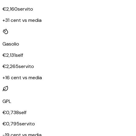
€
2,160
servito
+31 cent vs media
Gasolio
€
2,131
self
€
2,265
servito
+16 cent vs media
GPL
€
0,738
self
€
0,795
servito
-19 cent vs media