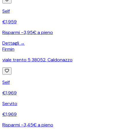
Self
€
1,959
Risparmi ~3,95€ a pieno
Dettagli →
Firmin
viale trento 5 38052
,
Caldonazzo
Self
€
1,969
Servito
€
1,969
Risparmi ~3,45€ a pieno