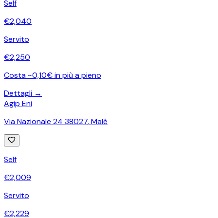
Self
€
2,040
Servito
€
2,250
Costa ~0,10€ in più a pieno
Dettagli →
Agip Eni
Via Nazionale 24 38027
,
Malé
Self
€
2,009
Servito
€
2,229