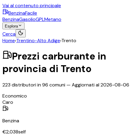
Vai al contenuto principale
BenzinaFacile
Benzina
Gasolio
GPL
Metano
Esplora
Cerca
Home
›
Trentino-Alto Adige
›
Trento
Prezzi carburante in
provincia di
Trento
223
distributori in
96
comuni — Aggiornati al
2026-08-06
©
OpenStreetMap
Economico
+
Caro
−
Benzina
€
2,038
self