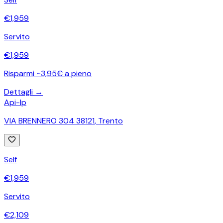
€
1,959
Servito
€
1,959
Risparmi ~3,95€ a pieno
Dettagli →
Api-Ip
VIA BRENNERO 304 38121
,
Trento
Self
€
1,959
Servito
€
2,109