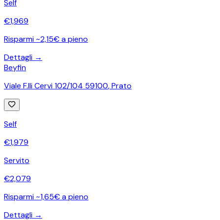
Self
€
1,969
Risparmi ~2,15€ a pieno
Dettagli →
Beyfin
Viale F.lli Cervi 102/104 59100
,
Prato
Self
€
1,979
Servito
€
2,079
Risparmi ~1,65€ a pieno
Dettagli →