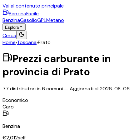
Vai al contenuto principale
BenzinaFacile
Benzina
Gasolio
GPL
Metano
Esplora
Cerca
Home
›
Toscana
›
Prato
Prezzi carburante in
provincia di
Prato
77
distributori in
6
comuni — Aggiornati al
2026-08-06
©
OpenStreetMap
Economico
+
Caro
−
Benzina
€
2,012
self