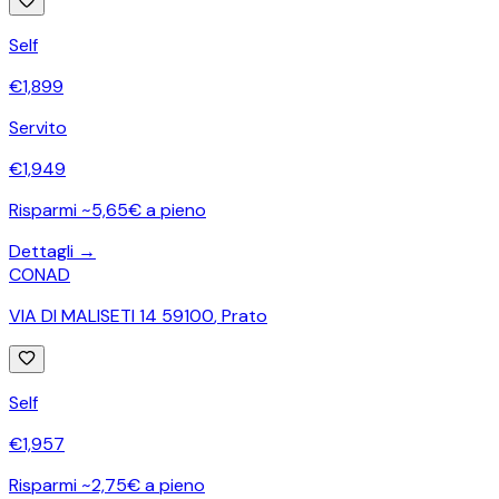
Self
€
1,899
Servito
€
1,949
Risparmi ~5,65€ a pieno
Dettagli →
CONAD
VIA DI MALISETI 14 59100
,
Prato
Self
€
1,957
Risparmi ~2,75€ a pieno