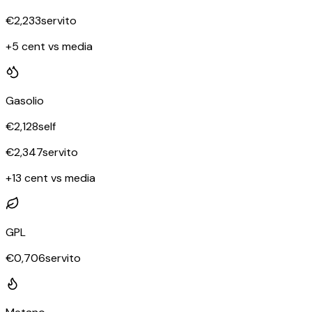
€
2,233
servito
+5 cent vs media
Gasolio
€
2,128
self
€
2,347
servito
+13 cent vs media
GPL
€
0,706
servito