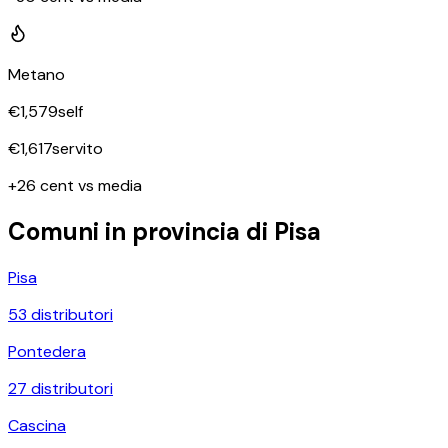
Metano
€
1,579
self
€
1,617
servito
+26 cent vs media
Comuni in provincia di
Pisa
Pisa
53
distributori
Pontedera
27
distributori
Cascina