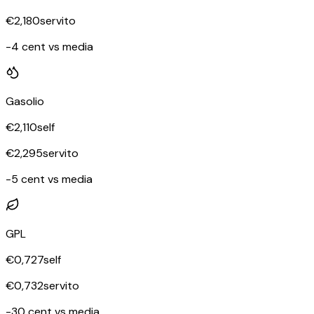
€
2,180
servito
-4 cent vs media
Gasolio
€
2,110
self
€
2,295
servito
-5 cent vs media
GPL
€
0,727
self
€
0,732
servito
-30 cent vs media