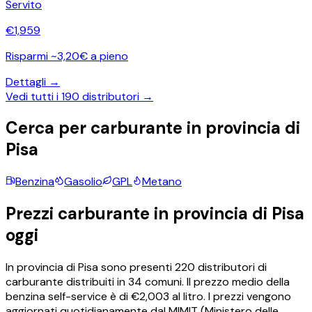
Servito
€
1,959
Risparmi ~3,20€ a pieno
Dettagli →
Vedi tutti i
190
distributori →
Cerca per carburante in provincia di
Pisa
Benzina
Gasolio
GPL
Metano
Prezzi carburante in provincia di
Pisa
oggi
In provincia di
Pisa
sono presenti
220
distributori di
carburante distribuiti in
34
comuni.
Il prezzo medio della
benzina self-service è di €
2,003
al litro.
I prezzi vengono
aggiornati quotidianamente dal MIMIT (Ministero delle