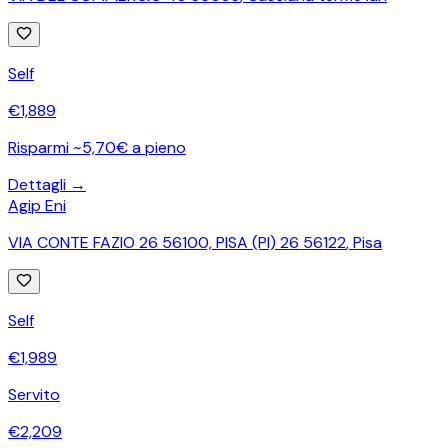
Self
€
1,889
Risparmi ~5,70€ a pieno
Dettagli →
Agip Eni
VIA CONTE FAZIO 26 56100, PISA (PI) 26 56122
,
Pisa
Self
€
1,989
Servito
€
2,209