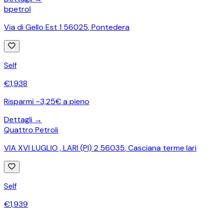
bpetrol
Via di Gello Est 1 56025
,
Pontedera
Self
€
1,938
Risparmi ~3,25€ a pieno
Dettagli →
Quattro Petroli
VIA XVI LUGLIO , LARI (PI) 2 56035
,
Casciana terme lari
Self
€
1,939