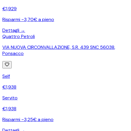
€
1,929
Risparmi ~3,70€ a pieno
Dettagli →
Quattro Petroli
VIA NUOVA CIRCONVALLAZIONE, S.R. 439 SNC 56038
,
Ponsacco
Self
€
1,938
Servito
€
1,938
Risparmi ~3,25€ a pieno
Dettagli →