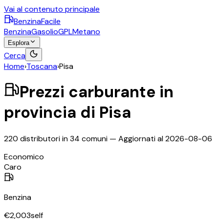
Vai al contenuto principale
BenzinaFacile
Benzina
Gasolio
GPL
Metano
Esplora
Cerca
Home
›
Toscana
›
Pisa
Prezzi carburante in
provincia di
Pisa
220
distributori in
34
comuni — Aggiornati al
2026-08-06
©
OpenStreetMap
Economico
+
Caro
−
Benzina
€
2,003
self