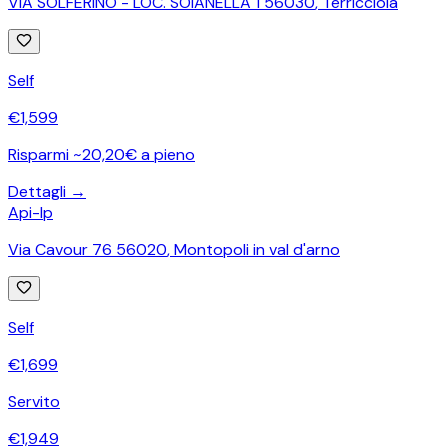
VIA SOLFERINO - LOC. SOIANELLA 1 56030
,
Terricciola
Self
€
1,599
Risparmi ~20,20€ a pieno
Dettagli →
Api-Ip
Via Cavour 76 56020
,
Montopoli in val d'arno
Self
€
1,699
Servito
€
1,949