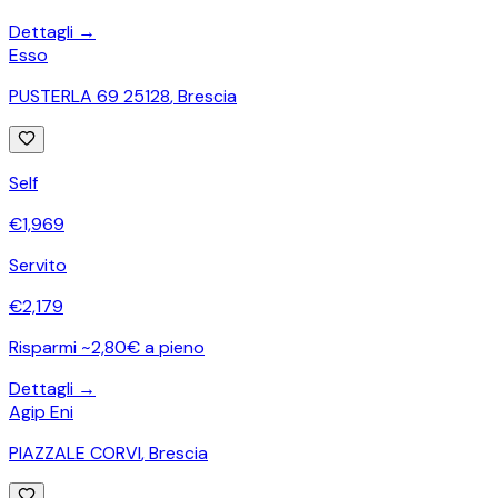
Dettagli →
Esso
PUSTERLA 69 25128
,
Brescia
Self
€
1,969
Servito
€
2,179
Risparmi ~2,80€ a pieno
Dettagli →
Agip Eni
PIAZZALE CORVI
,
Brescia