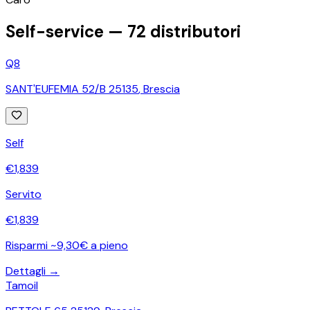
Self-service —
72
distributori
Q8
SANT'EUFEMIA 52/B 25135
,
Brescia
Self
€
1,839
Servito
€
1,839
Risparmi ~9,30€ a pieno
Dettagli →
Tamoil