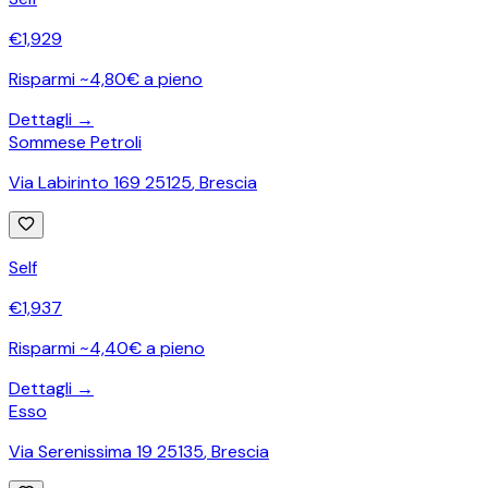
€
1,929
Risparmi ~4,80€ a pieno
Dettagli →
Sommese Petroli
Via Labirinto 169 25125
,
Brescia
Self
€
1,937
Risparmi ~4,40€ a pieno
Dettagli →
Esso
Via Serenissima 19 25135
,
Brescia