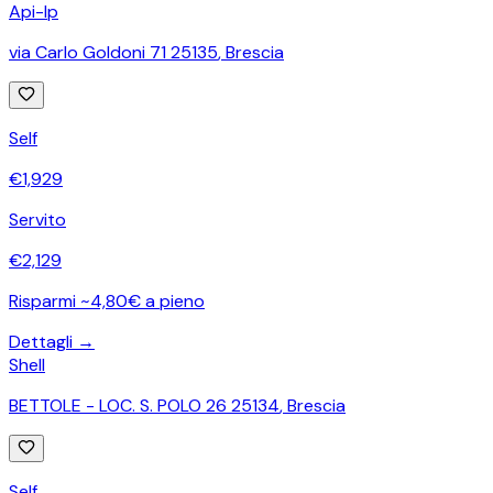
Api-Ip
via Carlo Goldoni 71 25135
,
Brescia
Self
€
1,929
Servito
€
2,129
Risparmi ~4,80€ a pieno
Dettagli →
Shell
BETTOLE - LOC. S. POLO 26 25134
,
Brescia
Self