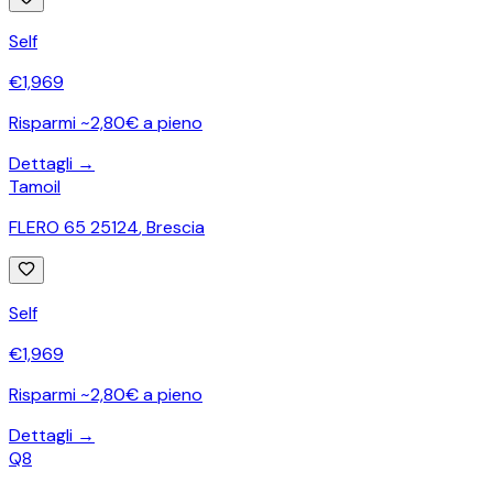
Self
€
1,969
Risparmi ~2,80€ a pieno
Dettagli →
Tamoil
FLERO 65 25124
,
Brescia
Self
€
1,969
Risparmi ~2,80€ a pieno
Dettagli →
Q8