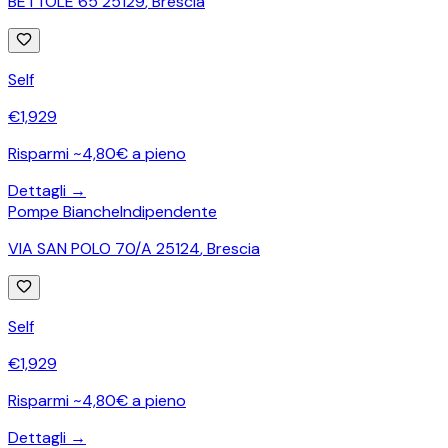
BETTOLE 65 25129
,
Brescia
Self
€
1,929
Risparmi ~4,80€ a pieno
Dettagli →
Pompe Bianche
Indipendente
VIA SAN POLO 70/A 25124
,
Brescia
Self
€
1,929
Risparmi ~4,80€ a pieno
Dettagli →