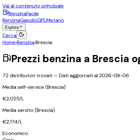
Vai al contenuto principale
BenzinaFacile
Benzina
Gasolio
GPL
Metano
Esplora
Cerca
Home
›
Benzina
›
Brescia
Prezzi
benzina
a
Brescia
o
72
distributori trovati — Dati aggiornati al
2026-08-06
Media self-service
(Brescia)
€2,025
/L
Media servito
(Brescia)
€2,174
/L
Economico
Caro