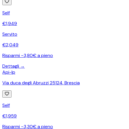
Self
€
1,949
Servito
€
2,049
Risparmi ~3,80€ a pieno
Dettagli →
Api-Ip
Via duca degli Abruzzi 25124
,
Brescia
Self
€
1,959
Risparmi ~3,30€ a pieno