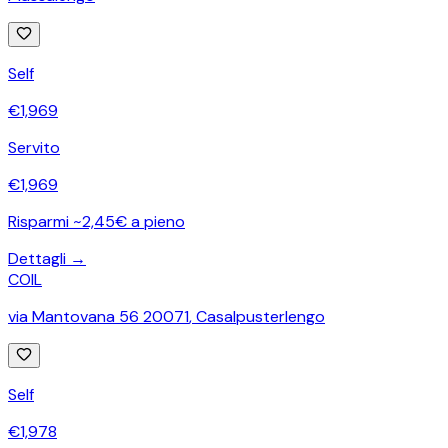
Self
€
1,969
Servito
€
1,969
Risparmi ~2,45€ a pieno
Dettagli →
COIL
via Mantovana 56 20071
,
Casalpusterlengo
Self
€
1,978