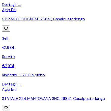
Dettagli →
Agip Eni
S.P.234 CODOGNESE 26841
,
Casalpusterlengo
Self
€
1,984
Servito
€
2,194
Risparmi ~1,70€ a pieno
Dettagli →
Agip Eni
STATALE 234 MANTOVANA SNC 26841
,
Casalpusterlengo