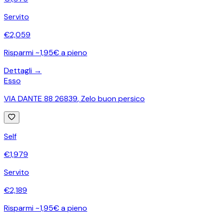
Servito
€
2,059
Risparmi ~1,95€ a pieno
Dettagli →
Esso
VIA DANTE 88 26839
,
Zelo buon persico
Self
€
1,979
Servito
€
2,189
Risparmi ~1,95€ a pieno