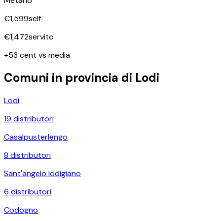
Metano
€
1,599
self
€
1,472
servito
+53 cent vs media
Comuni in provincia di
Lodi
Lodi
19
distributori
Casalpusterlengo
8
distributori
Sant'angelo lodigiano
6
distributori
Codogno