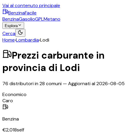
Vai al contenuto principale
BenzinaFacile
Benzina
Gasolio
GPL
Metano
Esplora
Cerca
Home
›
Lombardia
›
Lodi
Prezzi carburante in
provincia di
Lodi
76
distributori in
28
comuni — Aggiornati al
2026-08-05
©
OpenStreetMap
Economico
+
Caro
−
Benzina
€
2,018
self