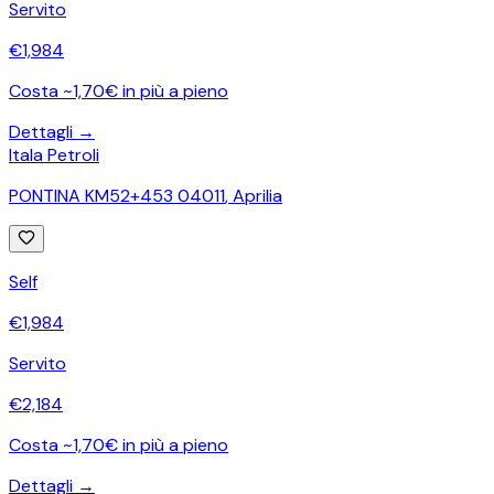
Servito
€
1,984
Costa ~1,70€ in più a pieno
Dettagli →
Itala Petroli
PONTINA KM52+453 04011
,
Aprilia
Self
€
1,984
Servito
€
2,184
Costa ~1,70€ in più a pieno
Dettagli →