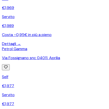
€
1,969
Servito
€
1,989
Costa ~0,95€ in più a pieno
Dettagli →
Petrol Gamma
Via Fossignano snc 04011
,
Aprilia
Self
€
1,977
Servito
€
1,977