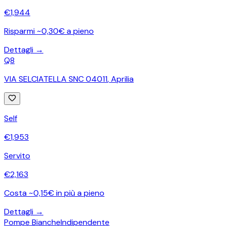
€
1,944
Risparmi ~0,30€ a pieno
Dettagli →
Q8
VIA SELCIATELLA SNC 04011
,
Aprilia
Self
€
1,953
Servito
€
2,163
Costa ~0,15€ in più a pieno
Dettagli →
Pompe Bianche
Indipendente