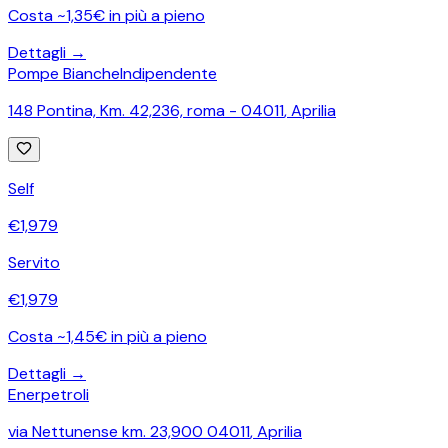
Costa ~1,35€ in più a pieno
Dettagli →
Pompe Bianche
Indipendente
148 Pontina, Km. 42,236, roma - 04011
,
Aprilia
Self
€
1,979
Servito
€
1,979
Costa ~1,45€ in più a pieno
Dettagli →
Enerpetroli
via Nettunense km. 23,900 04011
,
Aprilia