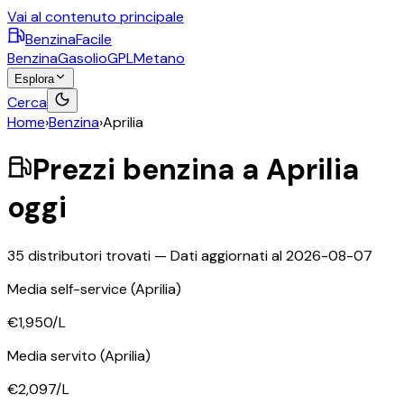
Vai al contenuto principale
BenzinaFacile
Benzina
Gasolio
GPL
Metano
Esplora
Cerca
Home
›
Benzina
›
Aprilia
Prezzi
benzina
a
Aprilia
oggi
35
distributori trovati — Dati aggiornati al
2026-08-07
Media self-service
(Aprilia)
€1,950
/L
Media servito
(Aprilia)
€2,097
/L