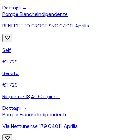
Dettagli →
Pompe Bianche
Indipendente
BENEDETTO CROCE SNC 04011
,
Aprilia
Self
€
1,729
Servito
€
1,729
Risparmi ~18,40€ a pieno
Dettagli →
Pompe Bianche
Indipendente
Via Nettunense 179 04011
,
Aprilia