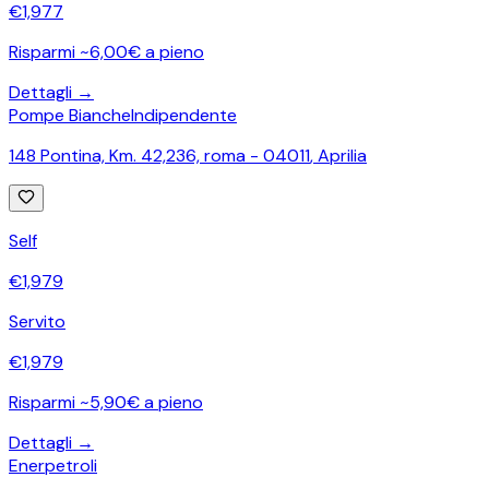
€
1,977
Risparmi ~6,00€ a pieno
Dettagli →
Pompe Bianche
Indipendente
148 Pontina, Km. 42,236, roma - 04011
,
Aprilia
Self
€
1,979
Servito
€
1,979
Risparmi ~5,90€ a pieno
Dettagli →
Enerpetroli