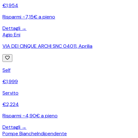
€
1,954
Risparmi ~7,15€ a pieno
Dettagli →
Agip Eni
VIA DEI CINQUE ARCHI SNC 04011
,
Aprilia
Self
€
1,999
Servito
€
2,224
Risparmi ~4,90€ a pieno
Dettagli →
Pompe Bianche
Indipendente