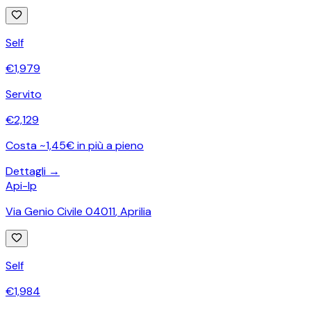
Self
€
1,979
Servito
€
2,129
Costa ~1,45€ in più a pieno
Dettagli →
Api-Ip
Via Genio Civile 04011
,
Aprilia
Self
€
1,984