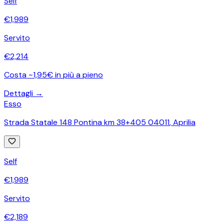
Self
€
1,989
Servito
€
2,214
Costa ~1,95€ in più a pieno
Dettagli →
Esso
Strada Statale 148 Pontina km 38+405 04011
,
Aprilia
Self
€
1,989
Servito
€
2,189