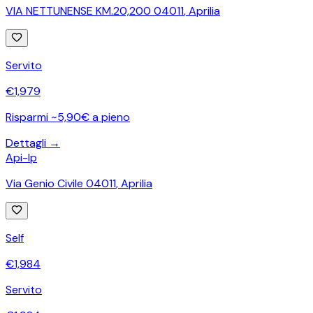
VIA NETTUNENSE KM.20,200 04011
,
Aprilia
Servito
€
1,979
Risparmi ~5,90€ a pieno
Dettagli →
Api-Ip
Via Genio Civile 04011
,
Aprilia
Self
€
1,984
Servito