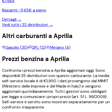
€
1,984
Risparmi ~5,65€ a pieno
Dettagli →
Vedi tutti i
32
distributori →
Altri carburanti a
Aprilia
Gasolio
(
35
)
GPL
(
12
)
Metano
(
4
)
Prezzi
benzina
a
Aprilia
Confronta i prezzi
benzina
a
Aprilia
aggiornati oggi.
Sono
disponibili
35
distributori con questo carburante.
La media
self-service locale è di €
1,950
.
I dati provengono dal MIMIT
(Ministero delle Imprese e del Made in Italy) e vengono
aggiornati quotidianamente. Tutti i gestori sono obbligati
per legge a comunicare i propri prezzi (art. 51 L. 99/2009).
Self-service e servito sono mostrati separatamente per un
confronto trasparente.