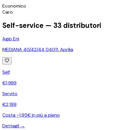
©
OpenStreetMap
Economico
+
Caro
−
Self-service —
33
distributori
Agip Eni
MEDIANA 40/42/44 04011
,
Aprilia
Self
€
1,989
Servito
€
2,199
Costa ~1,95€ in più a pieno
Dettagli →