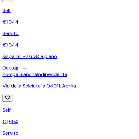
Self
€
1,944
Servito
€
1,944
Risparmi ~7,65€ a pieno
Dettagli →
Pompe Bianche
Indipendente
Via della Selciatella 04011
,
Aprilia
Self
€
1,954
Servito