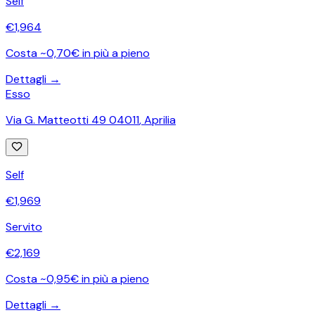
Self
€
1,964
Costa ~0,70€ in più a pieno
Dettagli →
Esso
Via G. Matteotti 49 04011
,
Aprilia
Self
€
1,969
Servito
€
2,169
Costa ~0,95€ in più a pieno
Dettagli →