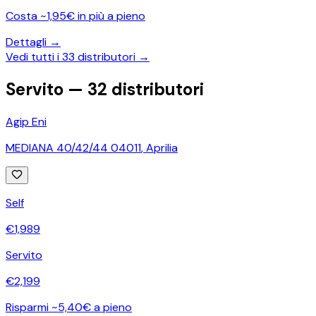
Costa ~1,95€ in più a pieno
Dettagli →
Vedi tutti i
33
distributori →
Servito —
32
distributori
Agip Eni
MEDIANA 40/42/44 04011
,
Aprilia
Self
€
1,989
Servito
€
2,199
Risparmi ~5,40€ a pieno