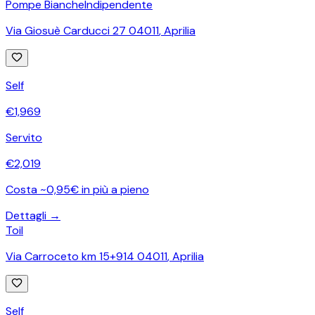
Pompe Bianche
Indipendente
Via Giosuè Carducci 27 04011
,
Aprilia
Self
€
1,969
Servito
€
2,019
Costa ~0,95€ in più a pieno
Dettagli →
Toil
Via Carroceto km 15+914 04011
,
Aprilia
Self