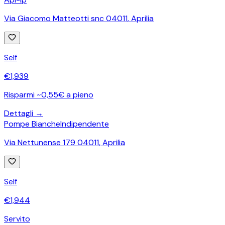
Via Giacomo Matteotti snc 04011
,
Aprilia
Self
€
1,939
Risparmi ~0,55€ a pieno
Dettagli →
Pompe Bianche
Indipendente
Via Nettunense 179 04011
,
Aprilia
Self
€
1,944
Servito