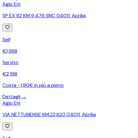
Agip Eni
SP EX 82 KM 9,476 SNC 04011
,
Aprilia
Self
€
1,988
Servito
€
2,198
Costa ~1,90€ in più a pieno
Dettagli →
Agip Eni
VIA NETTUNENSE KM.22,820 04011
,
Aprilia