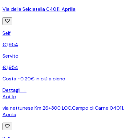
Via della Selciatella 04011
,
Aprilia
Self
€
1,954
Servito
€
1,954
Costa ~0,20€ in più a pieno
Dettagli →
Api-Ip
via nettunese Km 26+300 LOC.Campo di Carne 04011
,
Aprilia