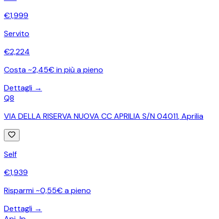
€
1,999
Servito
€
2,224
Costa ~2,45€ in più a pieno
Dettagli →
Q8
VIA DELLA RISERVA NUOVA CC APRILIA S/N 04011
,
Aprilia
Self
€
1,939
Risparmi ~0,55€ a pieno
Dettagli →
Api-Ip