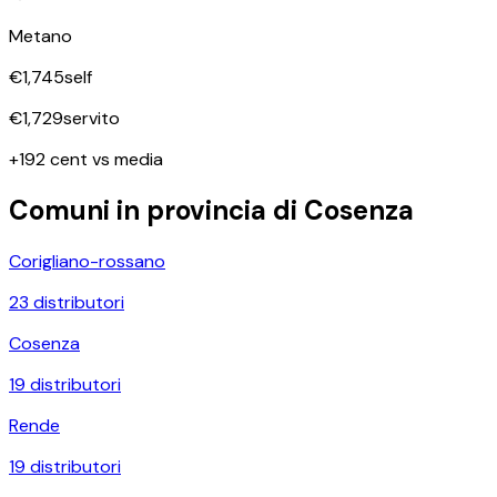
Metano
€
1,745
self
€
1,729
servito
+192 cent vs media
Comuni in provincia di
Cosenza
Corigliano-rossano
23
distributori
Cosenza
19
distributori
Rende
19
distributori