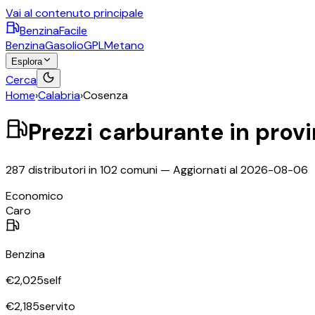
Vai al contenuto principale
BenzinaFacile
Benzina
Gasolio
GPL
Metano
Esplora
Cerca
Home
›
Calabria
›
Cosenza
Prezzi carburante in prov
287
distributori in
102
comuni — Aggiornati al
2026-08-06
Economico
Caro
Benzina
€
2,025
self
€
2,185
servito