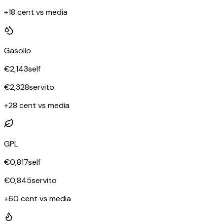
+18 cent vs media
Gasolio
€
2,143
self
€
2,328
servito
+28 cent vs media
GPL
€
0,817
self
€
0,845
servito
+60 cent vs media