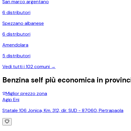
San marco argentano
6
distributori
Spezzano albanese
6
distributori
Amendolara
5
distributori
Vedi tutti i
102
comuni →
Benzina self più economica in provinc
Miglior prezzo zona
Agip Eni
Statale 106 Jonica, Km. 312, dir. SUD - 87060
,
Pietrapaola