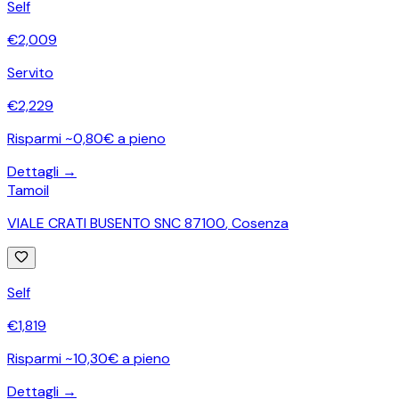
Self
€
2,009
Servito
€
2,229
Risparmi ~0,80€ a pieno
Dettagli →
Tamoil
VIALE CRATI BUSENTO SNC 87100
,
Cosenza
Self
€
1,819
Risparmi ~10,30€ a pieno
Dettagli →