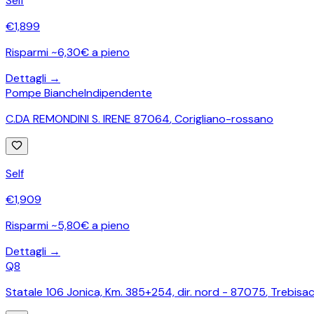
Self
€
1,899
Risparmi ~6,30€ a pieno
Dettagli →
Pompe Bianche
Indipendente
C.DA REMONDINI S. IRENE 87064
,
Corigliano-rossano
Self
€
1,909
Risparmi ~5,80€ a pieno
Dettagli →
Q8
Statale 106 Jonica, Km. 385+254, dir. nord - 87075
,
Trebisa