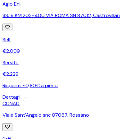
Agip Eni
SS.19 KM.202+400 VIA ROMA SN 87012
,
Castrovillari
Self
€
2,009
Servito
€
2,229
Risparmi ~0,80€ a pieno
Dettagli →
CONAD
Viale Sant'Angelo snc 87067
,
Rossano