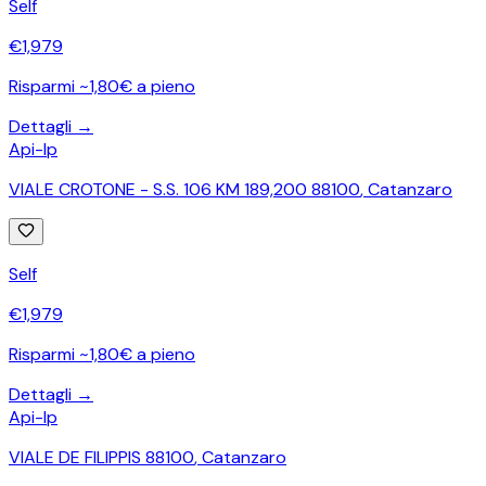
Self
€
1,979
Risparmi ~1,80€ a pieno
Dettagli →
Api-Ip
VIALE CROTONE - S.S. 106 KM 189,200 88100
,
Catanzaro
Self
€
1,979
Risparmi ~1,80€ a pieno
Dettagli →
Api-Ip
VIALE DE FILIPPIS 88100
,
Catanzaro