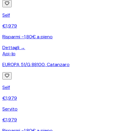
Self
€
1,979
Risparmi ~1,80€ a pieno
Dettagli →
Api-Ip
EUROPA 51/G 88100
,
Catanzaro
Self
€
1,979
Servito
€
1,979
Risparmi ~1,80€ a pieno