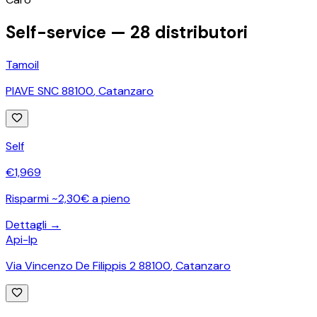
Self-service —
28
distributori
Tamoil
PIAVE SNC 88100
,
Catanzaro
Self
€
1,969
Risparmi ~2,30€ a pieno
Dettagli →
Api-Ip
Via Vincenzo De Filippis 2 88100
,
Catanzaro