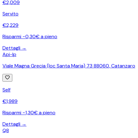
€
2,009
Servito
€
2,229
Risparmi ~0,30€ a pieno
Dettagli →
Api-Ip
Viale Magna Grecia (loc Santa Maria) 73 88060
,
Catanzaro
Self
€
1,989
Risparmi ~1,30€ a pieno
Dettagli →
Q8