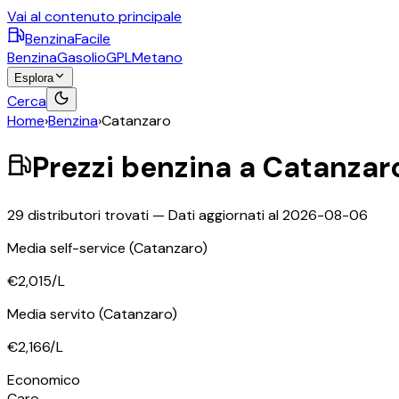
Vai al contenuto principale
BenzinaFacile
Benzina
Gasolio
GPL
Metano
Esplora
Cerca
Home
›
Benzina
›
Catanzaro
Prezzi
benzina
a
Catanzar
29
distributori trovati — Dati aggiornati al
2026-08-06
Media self-service
(Catanzaro)
€2,015
/L
Media servito
(Catanzaro)
€2,166
/L
Economico
Caro