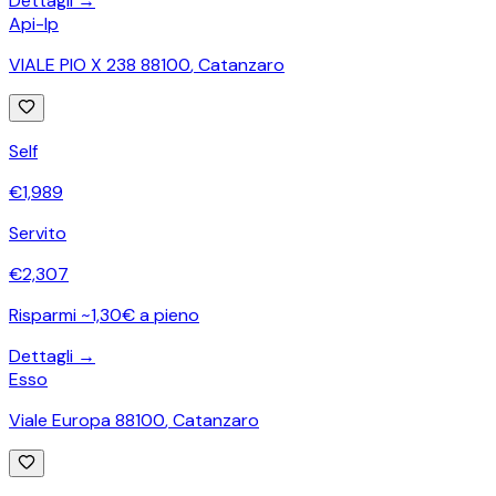
Dettagli →
Api-Ip
VIALE PIO X 238 88100
,
Catanzaro
Self
€
1,989
Servito
€
2,307
Risparmi ~1,30€ a pieno
Dettagli →
Esso
Viale Europa 88100
,
Catanzaro