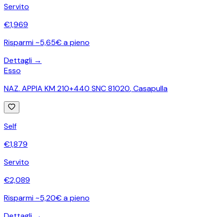
Servito
€
1,969
Risparmi ~5,65€ a pieno
Dettagli →
Esso
NAZ. APPIA KM 210+440 SNC 81020
,
Casapulla
Self
€
1,879
Servito
€
2,089
Risparmi ~5,20€ a pieno
Dettagli →