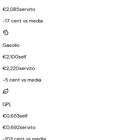
€
2,085
servito
-17 cent vs media
Gasolio
€
2,100
self
€
2,220
servito
-5 cent vs media
GPL
€
0,653
self
€
0,692
servito
-103 cent vs media