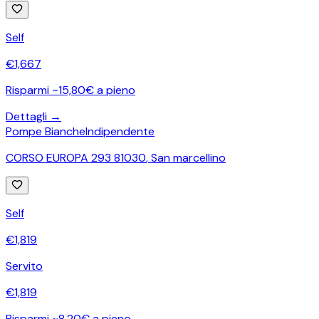
Self
€
1,667
Risparmi ~15,80€ a pieno
Dettagli →
Pompe Bianche
Indipendente
CORSO EUROPA 293 81030
,
San marcellino
Self
€
1,819
Servito
€
1,819
Risparmi ~8,20€ a pieno