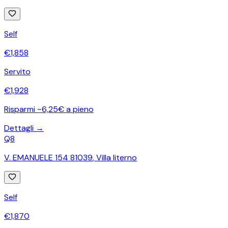
Self
€
1,858
Servito
€
1,928
Risparmi ~6,25€ a pieno
Dettagli →
Q8
V. EMANUELE 154 81039
,
Villa literno
Self
€
1,870