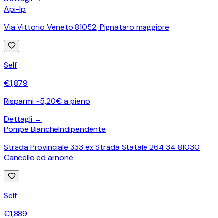
Api-Ip
Via Vittorio Veneto 81052
,
Pignataro maggiore
Self
€
1,879
Risparmi ~5,20€ a pieno
Dettagli →
Pompe Bianche
Indipendente
Strada Provinciale 333 ex Strada Statale 264 34 81030
,
Cancello ed arnone
Self
€
1,889