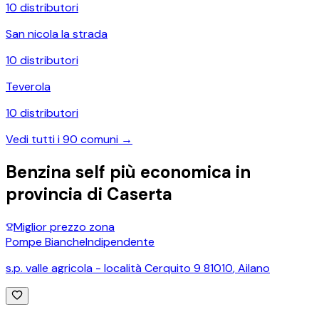
10
distributori
San nicola la strada
10
distributori
Teverola
10
distributori
Vedi tutti i
90
comuni →
Benzina self più economica in
provincia di
Caserta
Miglior prezzo zona
Pompe Bianche
Indipendente
s.p. valle agricola - località Cerquito 9 81010
,
Ailano