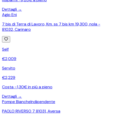
Dettagli →
Agip Eni
7 bis di Terra di Lavoro, Km. ss 7 bis km 19,300, nola -
81032
,
Carinaro
Self
€
2,009
Servito
€
2,229
Costa ~1,30€ in più a pieno
Dettagli →
Pompe Bianche
Indipendente
PAOLO RIVERSO 7 81031
,
Aversa