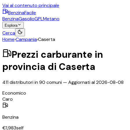
Vai al contenuto principale
BenzinaFacile
Benzina
Gasolio
GPL
Metano
Esplora
Cerca
Home
›
Campania
›
Caserta
Prezzi carburante in
provincia di
Caserta
411
distributori in
90
comuni — Aggiornati al
2026-08-08
©
OpenStreetMap
Economico
+
Caro
−
Benzina
€
1,983
self