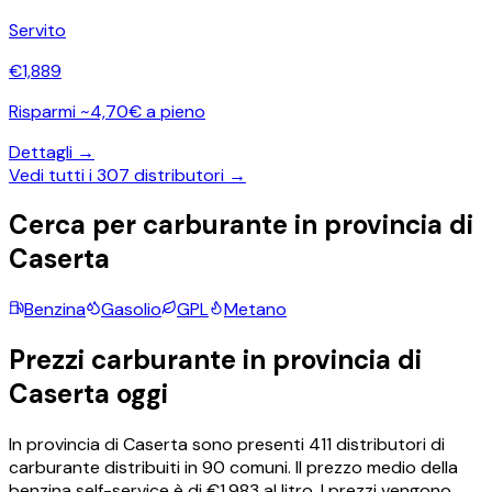
Servito
€
1,889
Risparmi ~4,70€ a pieno
Dettagli →
Vedi tutti i
307
distributori →
Cerca per carburante in provincia di
Caserta
Benzina
Gasolio
GPL
Metano
Prezzi carburante in provincia di
Caserta
oggi
In provincia di
Caserta
sono presenti
411
distributori di
carburante distribuiti in
90
comuni.
Il prezzo medio della
benzina self-service è di €
1,983
al litro.
I prezzi vengono