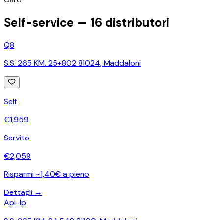
Self-service —
16
distributori
Q8
S.S. 265 KM. 25+802 81024
,
Maddaloni
Self
€
1,959
Servito
€
2,059
Risparmi ~1,40€ a pieno
Dettagli →
Api-Ip