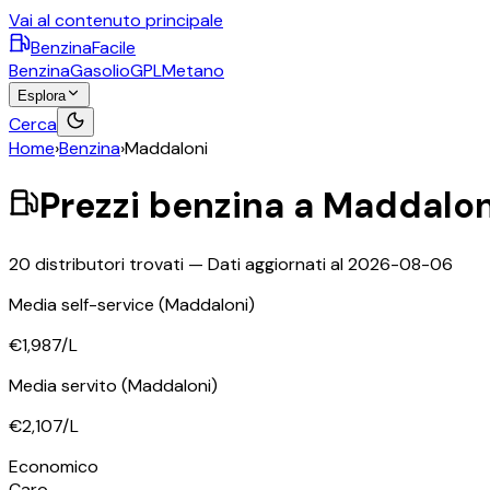
Vai al contenuto principale
BenzinaFacile
Benzina
Gasolio
GPL
Metano
Esplora
Cerca
Home
›
Benzina
›
Maddaloni
Prezzi
benzina
a
Maddalon
20
distributori trovati — Dati aggiornati al
2026-08-06
Media self-service
(Maddaloni)
€1,987
/L
Media servito
(Maddaloni)
€2,107
/L
Economico
Caro