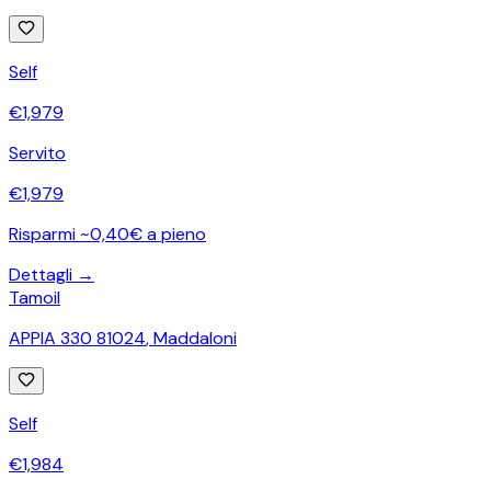
Self
€
1,979
Servito
€
1,979
Risparmi ~0,40€ a pieno
Dettagli →
Tamoil
APPIA 330 81024
,
Maddaloni
Self
€
1,984