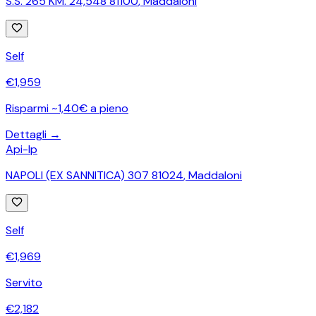
S.S. 265 KM. 24,548 81100
,
Maddaloni
Self
€
1,959
Risparmi ~1,40€ a pieno
Dettagli →
Api-Ip
NAPOLI (EX SANNITICA) 307 81024
,
Maddaloni
Self
€
1,969
Servito
€
2,182