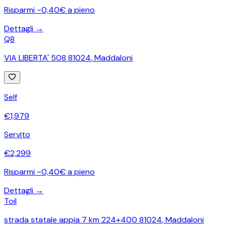
Risparmi ~0,40€ a pieno
Dettagli →
Q8
VIA LIBERTA' 508 81024
,
Maddaloni
Self
€
1,979
Servito
€
2,299
Risparmi ~0,40€ a pieno
Dettagli →
Toil
strada statale appia 7 km 224+400 81024
,
Maddaloni