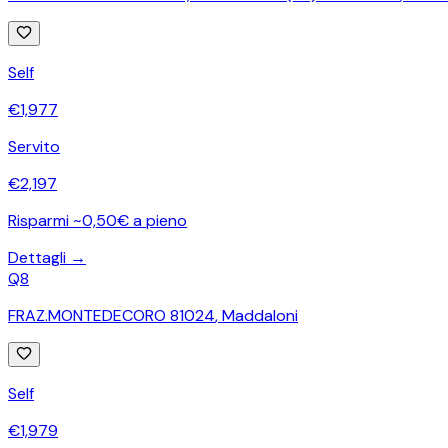
Self
€
1,977
Servito
€
2,197
Risparmi ~0,50€ a pieno
Dettagli →
Q8
FRAZ.MONTEDECORO 81024
,
Maddaloni
Self
€
1,979