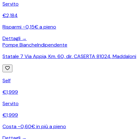
Servito
€
2,184
Risparmi ~0,15€ a pieno
Dettagli →
Pompe Bianche
Indipendente
Statale 7 Via Appia, Km. 60, dir. CASERTA 81024
,
Maddaloni
Self
€
1,999
Servito
€
1,999
Costa ~0,60€ in più a pieno
Dettagli →