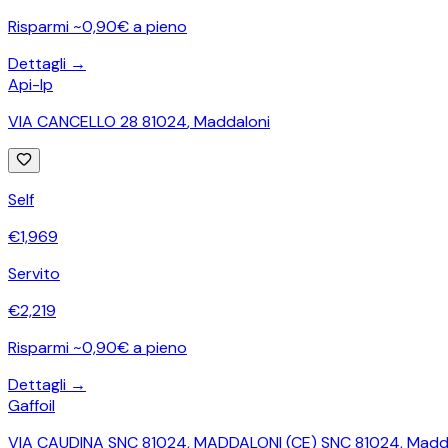
Risparmi ~0,90€ a pieno
Dettagli →
Api-Ip
VIA CANCELLO 28 81024
,
Maddaloni
Self
€
1,969
Servito
€
2,219
Risparmi ~0,90€ a pieno
Dettagli →
Gaffoil
VIA CAUDINA SNC 81024, MADDALONI (CE) SNC 81024
,
Madd