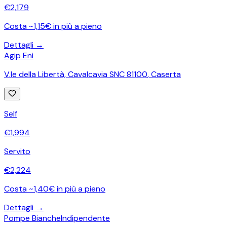
€
2,179
Costa ~1,15€ in più a pieno
Dettagli →
Agip Eni
V.le della Libertà, Cavalcavia SNC 81100
,
Caserta
Self
€
1,994
Servito
€
2,224
Costa ~1,40€ in più a pieno
Dettagli →
Pompe Bianche
Indipendente