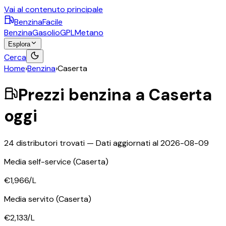
Vai al contenuto principale
BenzinaFacile
Benzina
Gasolio
GPL
Metano
Esplora
Cerca
Home
›
Benzina
›
Caserta
Prezzi
benzina
a
Caserta
oggi
24
distributori trovati — Dati aggiornati al
2026-08-09
Media self-service
(Caserta)
€1,966
/L
Media servito
(Caserta)
€2,133
/L