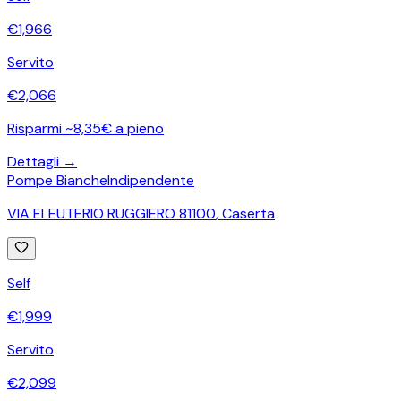
€
1,966
Servito
€
2,066
Risparmi ~8,35€ a pieno
Dettagli →
Pompe Bianche
Indipendente
VIA ELEUTERIO RUGGIERO 81100
,
Caserta
Self
€
1,999
Servito
€
2,099