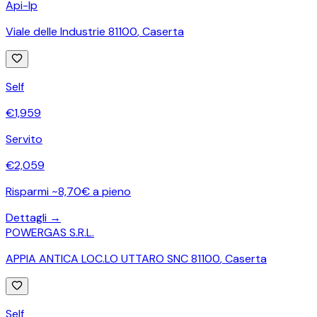
Api-Ip
Viale delle Industrie 81100
,
Caserta
Self
€
1,959
Servito
€
2,059
Risparmi ~8,70€ a pieno
Dettagli →
POWERGAS S.R.L.
APPIA ANTICA LOC.LO UTTARO SNC 81100
,
Caserta
Self