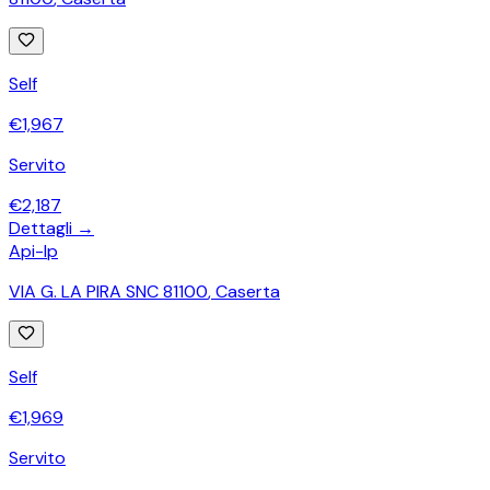
Self
€
1,967
Servito
€
2,187
Dettagli →
Api-Ip
VIA G. LA PIRA SNC 81100
,
Caserta
Self
€
1,969
Servito