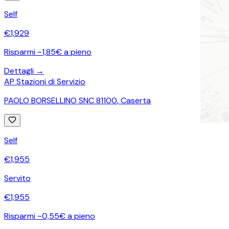
Self
€
1,929
Risparmi ~1,85€ a pieno
Dettagli →
AP Stazioni di Servizio
PAOLO BORSELLINO SNC 81100
,
Caserta
Self
€
1,955
Servito
€
1,955
Risparmi ~0,55€ a pieno