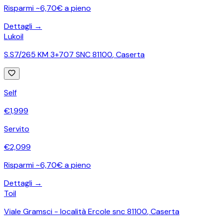
Risparmi ~6,70€ a pieno
Dettagli →
Lukoil
S.S7/265 KM 3+707 SNC 81100
,
Caserta
Self
€
1,999
Servito
€
2,099
Risparmi ~6,70€ a pieno
Dettagli →
Toil
Viale Gramsci - località Ercole snc 81100
,
Caserta