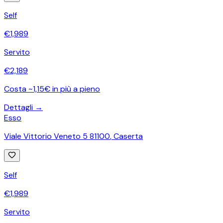
Self
€
1,989
Servito
€
2,189
Costa ~1,15€ in più a pieno
Dettagli →
Esso
Viale Vittorio Veneto 5 81100
,
Caserta
Self
€
1,989
Servito