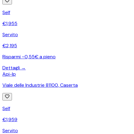
Self
€
1,955
Servito
€
2,195
Risparmi ~0,55€ a pieno
Dettagli →
Api-Ip
Viale delle Industrie 81100
,
Caserta
Self
€
1,959
Servito