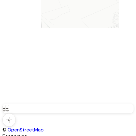
+
−
©
OpenStreetMap