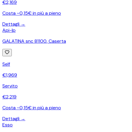
€
2,169
Costa ~0,15€ in più a pieno
Dettagli →
Api-Ip
GALATINA snc 81100
,
Caserta
Self
€
1,969
Servito
€
2,219
Costa ~0,15€ in più a pieno
Dettagli →
Esso