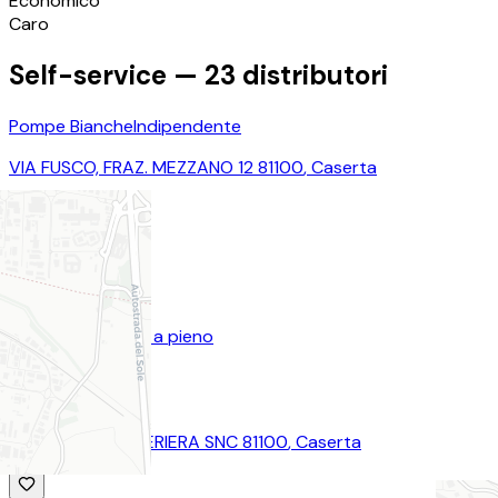
Economico
Caro
Self-service —
23
distributori
Pompe Bianche
Indipendente
VIA FUSCO, FRAZ. MEZZANO 12 81100
,
Caserta
Self
€
1,666
Risparmi ~15,00€ a pieno
Dettagli →
Tamoil
APPIA LOC. POLVERIERA SNC 81100
,
Caserta