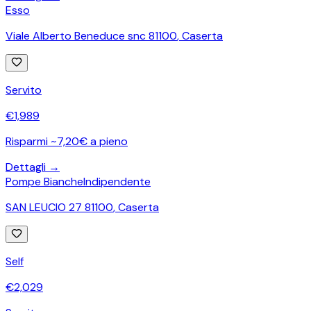
Esso
Viale Alberto Beneduce snc 81100
,
Caserta
Servito
€
1,989
Risparmi ~7,20€ a pieno
Dettagli →
Pompe Bianche
Indipendente
SAN LEUCIO 27 81100
,
Caserta
Self
€
2,029