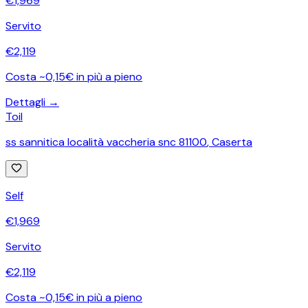
€
1,969
Servito
€
2,119
Costa ~0,15€ in più a pieno
Dettagli →
Toil
ss sannitica località vaccheria snc 81100
,
Caserta
Self
€
1,969
Servito
€
2,119
Costa ~0,15€ in più a pieno