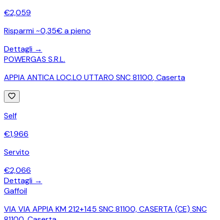
€
2,059
Risparmi ~0,35€ a pieno
Dettagli →
POWERGAS S.R.L.
APPIA ANTICA LOC.LO UTTARO SNC 81100
,
Caserta
Self
€
1,966
Servito
€
2,066
Dettagli →
Gaffoil
VIA VIA APPIA KM 212+145 SNC 81100, CASERTA (CE) SNC
81100
,
Caserta