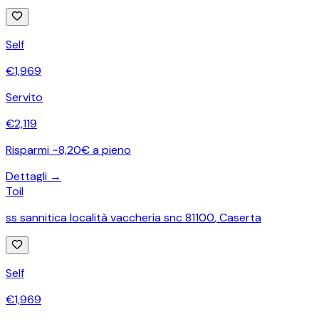
Self
€
1,969
Servito
€
2,119
Risparmi ~8,20€ a pieno
Dettagli →
Toil
ss sannitica località vaccheria snc 81100
,
Caserta
Self
€
1,969