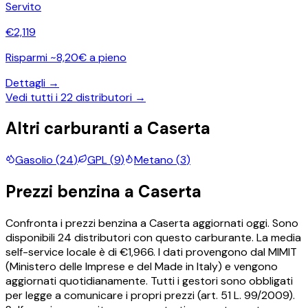
Servito
€
2,119
Risparmi ~8,20€ a pieno
Dettagli →
Vedi tutti i
22
distributori →
Altri carburanti a
Caserta
Gasolio
(
24
)
GPL
(
9
)
Metano
(
3
)
Prezzi
benzina
a
Caserta
Confronta i prezzi
benzina
a
Caserta
aggiornati oggi.
Sono
disponibili
24
distributori con questo carburante.
La media
self-service locale è di €
1,966
.
I dati provengono dal MIMIT
(Ministero delle Imprese e del Made in Italy) e vengono
aggiornati quotidianamente. Tutti i gestori sono obbligati
per legge a comunicare i propri prezzi (art. 51 L. 99/2009).