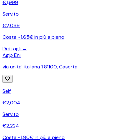
€
1,999
Servito
€
2,099
Costa ~1,65€ in più a pieno
Dettagli →
Agip Eni
via unita' italiana 1 81100
,
Caserta
Self
€
2,004
Servito
€
2,224
Costa ~1,90€ in più a pieno