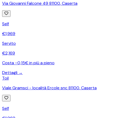
Via Giovanni Falcone 49 81100
,
Caserta
Self
€
1,969
Servito
€
2,169
Costa ~0,15€ in più a pieno
Dettagli →
Toil
Viale Gramsci - località Ercole snc 81100
,
Caserta
Self