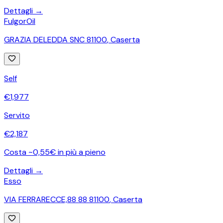
Dettagli →
FulgorOil
GRAZIA DELEDDA SNC 81100
,
Caserta
Self
€
1,977
Servito
€
2,187
Costa ~0,55€ in più a pieno
Dettagli →
Esso
VIA FERRARECCE,88 88 81100
,
Caserta