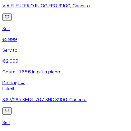
VIA ELEUTERIO RUGGIERO 81100
,
Caserta
Self
€
1,999
Servito
€
2,099
Costa ~1,65€ in più a pieno
Dettagli →
Lukoil
S.S7/265 KM 3+707 SNC 81100
,
Caserta
Self