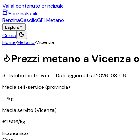
Vai al contenuto principale
BenzinaFacile
Benzina
Gasolio
GPL
Metano
Esplora
Cerca
Home
›
Metano
›
Vicenza
Prezzi
metano
a
Vicenza
o
3
distributori trovati — Dati aggiornati al
2026-08-06
Media self-service
(provincia)
—
/kg
Media servito
(Vicenza)
€1,506
/kg
Economico
Caro