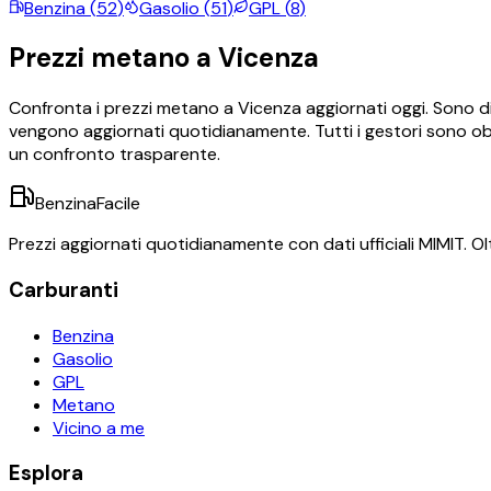
Benzina
(
52
)
Gasolio
(
51
)
GPL
(
8
)
Prezzi
metano
a
Vicenza
Confronta i prezzi
metano
a
Vicenza
aggiornati oggi.
Sono di
vengono aggiornati quotidianamente. Tutti i gestori sono obb
un confronto trasparente.
BenzinaFacile
Prezzi aggiornati quotidianamente con dati ufficiali MIMIT. Olt
Carburanti
Benzina
Gasolio
GPL
Metano
Vicino a me
Esplora