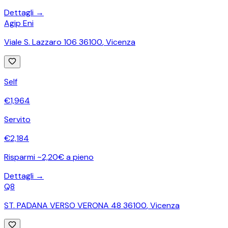
Dettagli →
Agip Eni
Viale S. Lazzaro 106 36100
,
Vicenza
Self
€
1,964
Servito
€
2,184
Risparmi ~2,20€ a pieno
Dettagli →
Q8
ST. PADANA VERSO VERONA 48 36100
,
Vicenza