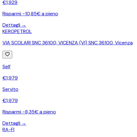
€
1,929
Risparmi ~10,85€ a pieno
Dettagli →
KEROPETROL
VIA SCOLARI SNC 36100, VICENZA (VI) SNC 36100
,
Vicenza
Self
€
1,979
Servito
€
1,979
Risparmi ~8,35€ a pieno
Dettagli →
RA-FI