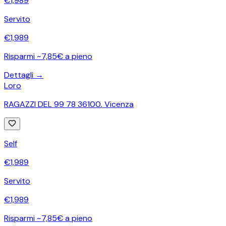
€
1,989
Servito
€
1,989
Risparmi ~7,85€ a pieno
Dettagli →
Loro
RAGAZZI DEL 99 78 36100
,
Vicenza
Self
€
1,989
Servito
€
1,989
Risparmi ~7,85€ a pieno