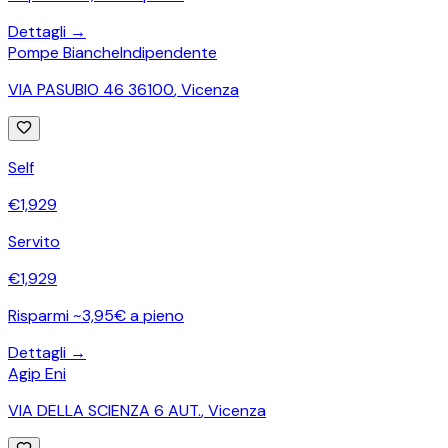
Dettagli →
Pompe Bianche
Indipendente
VIA PASUBIO 46 36100
,
Vicenza
Self
€
1,929
Servito
€
1,929
Risparmi ~3,95€ a pieno
Dettagli →
Agip Eni
VIA DELLA SCIENZA 6 AUT.
,
Vicenza