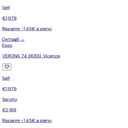
Self
€
1,979
Risparmi ~1,45€ a pieno
Dettagli →
Esso
VERONA 74 36100
,
Vicenza
Self
€
1,979
Servito
€
2,169
Risparmi ~1,45€ a pieno