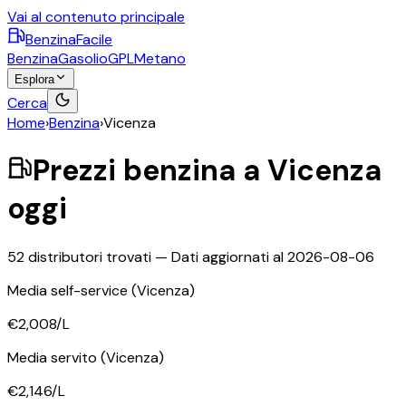
Vai al contenuto principale
BenzinaFacile
Benzina
Gasolio
GPL
Metano
Esplora
Cerca
Home
›
Benzina
›
Vicenza
Prezzi
benzina
a
Vicenza
oggi
52
distributori trovati — Dati aggiornati al
2026-08-06
Media self-service
(Vicenza)
€2,008
/L
Media servito
(Vicenza)
€2,146
/L