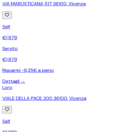
VIA MAROSTICANA 517 36100
,
Vicenza
Self
€
1,979
Servito
€
1,979
Risparmi ~8,35€ a pieno
Dettagli →
Loro
VIALE DELLA PACE 200 36100
,
Vicenza
Self