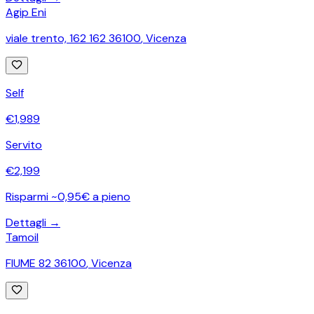
Agip Eni
viale trento, 162 162 36100
,
Vicenza
Self
€
1,989
Servito
€
2,199
Risparmi ~0,95€ a pieno
Dettagli →
Tamoil
FIUME 82 36100
,
Vicenza