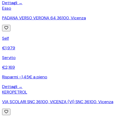
Dettagli →
Esso
PADANA VERSO VERONA 64 36100
,
Vicenza
Self
€
1,979
Servito
€
2,169
Risparmi ~1,45€ a pieno
Dettagli →
KEROPETROL
VIA SCOLARI SNC 36100, VICENZA (VI) SNC 36100
,
Vicenza