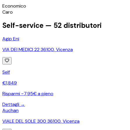
©
OpenStreetMap
Economico
+
Caro
−
Self-service —
52
distributori
Agip Eni
VIA DEI MEDICI 22 36100
,
Vicenza
Self
€
1,849
Risparmi ~7,95€ a pieno
Dettagli →
Auchan
VIALE DEL SOLE 300 36100
,
Vicenza