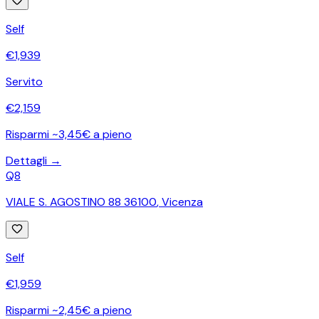
Self
€
1,939
Servito
€
2,159
Risparmi ~3,45€ a pieno
Dettagli →
Q8
VIALE S. AGOSTINO 88 36100
,
Vicenza
Self
€
1,959
Risparmi ~2,45€ a pieno