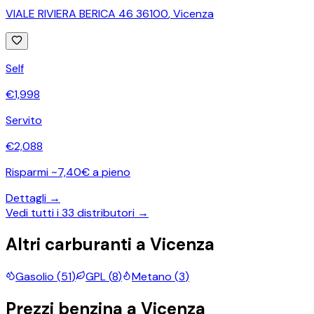
VIALE RIVIERA BERICA 46 36100
,
Vicenza
Self
€
1,998
Servito
€
2,088
Risparmi ~7,40€ a pieno
Dettagli →
Vedi tutti i
33
distributori →
Altri carburanti a
Vicenza
Gasolio
(
51
)
GPL
(
8
)
Metano
(
3
)
Prezzi
benzina
a
Vicenza