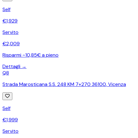
Self
€
1,929
Servito
€
2,009
Risparmi ~10,85€ a pieno
Dettagli →
Q8
Strada Marosticana S.S. 248 KM 7+270 36100
,
Vicenza
Self
€
1,999
Servito