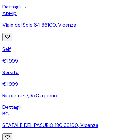
Dettagli →
Api-Ip
Viale del Sole 64 36100
,
Vicenza
Self
€
1,999
Servito
€
1,999
Risparmi ~7,35€ a pieno
Dettagli →
BC
STATALE DEL PASUBIO 180 36100
,
Vicenza