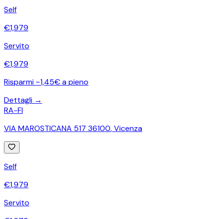
Self
€
1,979
Servito
€
1,979
Risparmi ~1,45€ a pieno
Dettagli →
RA-FI
VIA MAROSTICANA 517 36100
,
Vicenza
Self
€
1,979
Servito