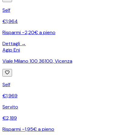
Self
€
1,964
Risparmi ~2,20€ a pieno
Dettagli →
Agip Eni
Viale Milano 100 36100
,
Vicenza
Self
€
1,969
Servito
€
2,189
Risparmi ~1,95€ a pieno