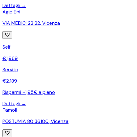
Dettagli →
Agip Eni
VIA MEDICI 22 22
,
Vicenza
Self
€
1,969
Servito
€
2,189
Risparmi ~1,95€ a pieno
Dettagli →
Tamoil
POSTUMIA 80 36100
,
Vicenza