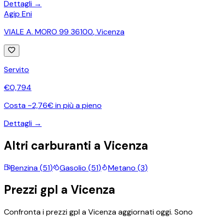
Dettagli →
Agip Eni
VIALE A. MORO 99 36100
,
Vicenza
Servito
€
0,794
Costa ~2,76€ in più a pieno
Dettagli →
Altri carburanti a
Vicenza
Benzina
(
51
)
Gasolio
(
51
)
Metano
(
3
)
Prezzi
gpl
a
Vicenza
Confronta i prezzi
gpl
a
Vicenza
aggiornati oggi.
Sono