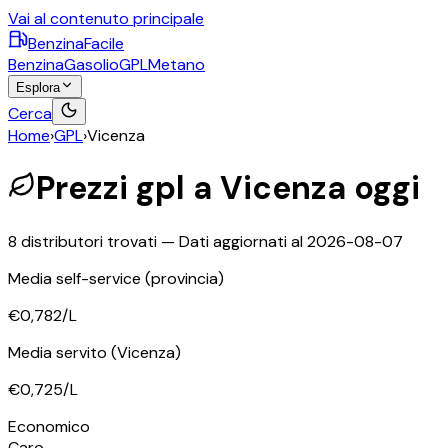
Vai al contenuto principale
BenzinaFacile
Benzina
Gasolio
GPL
Metano
Esplora
Cerca
Home
›
GPL
›
Vicenza
Prezzi
gpl
a
Vicenza
oggi
8
distributori trovati — Dati aggiornati al
2026-08-07
Media self-service
(provincia)
€0,782
/L
Media servito
(Vicenza)
€0,725
/L
©
OpenStreetMap
Economico
+
Caro