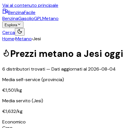
Vai al contenuto principale
BenzinaFacile
Benzina
Gasolio
GPL
Metano
Esplora
Cerca
Home
›
Metano
›
Jesi
Prezzi
metano
a
Jesi
oggi
6
distributori trovati — Dati aggiornati al
2026-08-04
Media self-service
(provincia)
€1,501
/kg
Media servito
(Jesi)
€1,632
/kg
©
OpenStreetMap
Economico
+
Caro