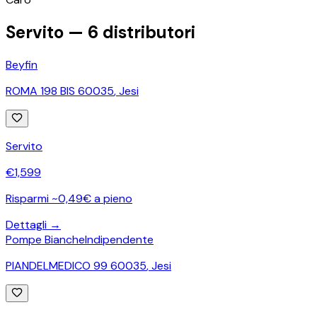
−
Servito —
6
distributori
Beyfin
ROMA 198 BIS 60035
,
Jesi
Servito
€
1,599
Risparmi ~0,49€ a pieno
Dettagli →
Pompe Bianche
Indipendente
PIANDELMEDICO 99 60035
,
Jesi