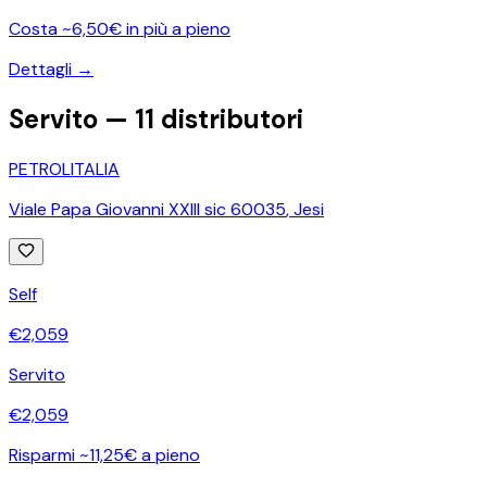
Costa ~6,50€ in più a pieno
Dettagli →
Servito —
11
distributori
PETROLITALIA
Viale Papa Giovanni XXIII sic 60035
,
Jesi
Self
€
2,059
Servito
€
2,059
Risparmi ~11,25€ a pieno