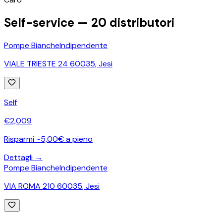
−
Self-service —
20
distributori
Pompe Bianche
Indipendente
VIALE TRIESTE 24 60035
,
Jesi
Self
€
2,009
Risparmi ~5,00€ a pieno
Dettagli →
Pompe Bianche
Indipendente
VIA ROMA 210 60035
,
Jesi