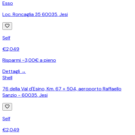
Esso
Loc. Roncaglia 35 60035
,
Jesi
Self
€
2,049
Risparmi ~3,00€ a pieno
Dettagli →
Shell
76 della Val d'Esino, Km. 67 + 504, aeroporto Raffaello
Sanzio - 60035
,
Jesi
Self
€
2,049