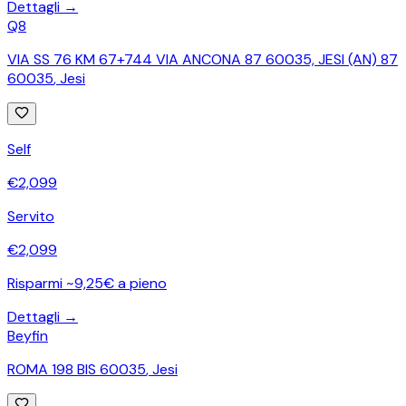
Dettagli →
Q8
VIA SS 76 KM 67+744 VIA ANCONA 87 60035, JESI (AN) 87
60035
,
Jesi
Self
€
2,099
Servito
€
2,099
Risparmi ~9,25€ a pieno
Dettagli →
Beyfin
ROMA 198 BIS 60035
,
Jesi