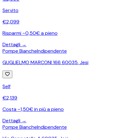
Servito
€
2,099
Risparmi ~0,50€ a pieno
Dettagli →
Pompe Bianche
Indipendente
GUGLIELMO MARCONI 166 60035
,
Jesi
Self
€
2,139
Costa ~1,50€ in più a pieno
Dettagli →
Pompe Bianche
Indipendente