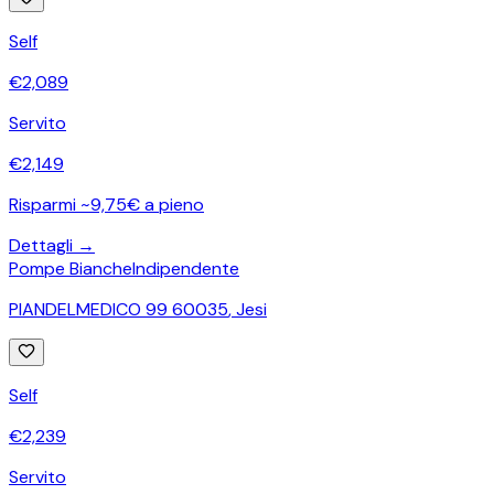
Self
€
2,089
Servito
€
2,149
Risparmi ~9,75€ a pieno
Dettagli →
Pompe Bianche
Indipendente
PIANDELMEDICO 99 60035
,
Jesi
Self
€
2,239
Servito