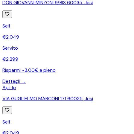
DON GIOVANNI MINZONI 9/BIS 60035
,
Jesi
Self
€
2,049
Servito
€
2,299
Risparmi ~3,00€ a pieno
Dettagli →
Api-Ip
VIA GUGLIELMO MARCONI 171 60035
,
Jesi
Self
€
2,049