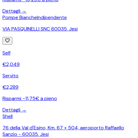
Dettagli →
Pompe Bianche
Indipendente
VIA PASQUINELLI SNC 60035
,
Jesi
Self
€
2,049
Servito
€
2,289
Risparmi ~11,75€ a pieno
Dettagli →
Shell
76 della Val d'Esino, Km. 67 + 504, aeroporto Raffaello
Sanzio - 60035
,
Jesi