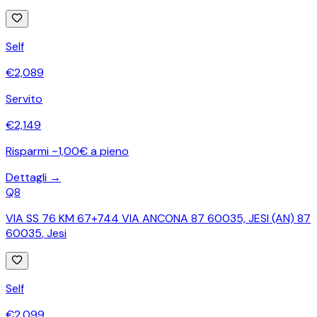
Self
€
2,089
Servito
€
2,149
Risparmi ~1,00€ a pieno
Dettagli →
Q8
VIA SS 76 KM 67+744 VIA ANCONA 87 60035, JESI (AN) 87
60035
,
Jesi
Self
€
2,099