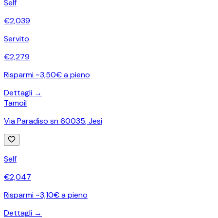
Self
€
2,039
Servito
€
2,279
Risparmi ~3,50€ a pieno
Dettagli →
Tamoil
Via Paradiso sn 60035
,
Jesi
Self
€
2,047
Risparmi ~3,10€ a pieno
Dettagli →