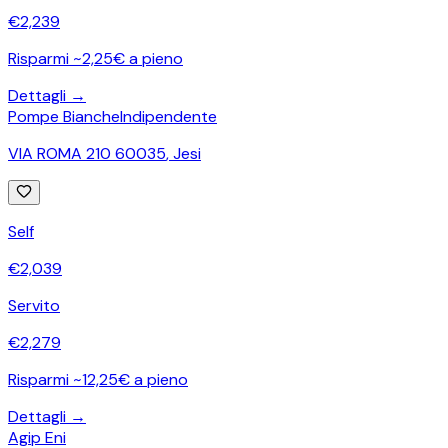
€
2,239
Risparmi ~2,25€ a pieno
Dettagli →
Pompe Bianche
Indipendente
VIA ROMA 210 60035
,
Jesi
Self
€
2,039
Servito
€
2,279
Risparmi ~12,25€ a pieno
Dettagli →
Agip Eni