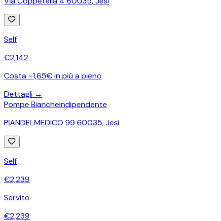
Via Coppetella 4 60035
,
Jesi
Self
€
2,142
Costa ~1,65€ in più a pieno
Dettagli →
Pompe Bianche
Indipendente
PIANDELMEDICO 99 60035
,
Jesi
Self
€
2,239
Servito
€
2,239