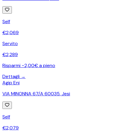
Self
€
2,069
Servito
€
2,289
Risparmi ~2,00€ a pieno
Dettagli →
Agip Eni
VIA MINONNA 67/A 60035
,
Jesi
Self
€
2,079