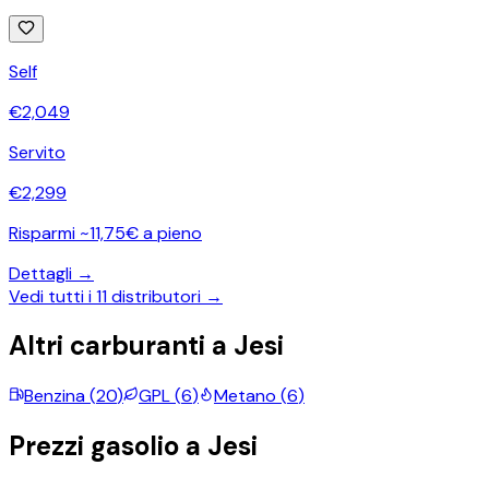
Self
€
2,049
Servito
€
2,299
Risparmi ~11,75€ a pieno
Dettagli →
Vedi tutti i
11
distributori →
Altri carburanti a
Jesi
Benzina
(
20
)
GPL
(
6
)
Metano
(
6
)
Prezzi
gasolio
a
Jesi