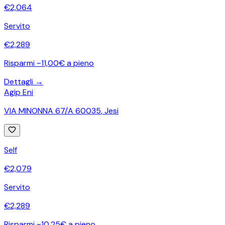
€
2,064
Servito
€
2,289
Risparmi ~11,00€ a pieno
Dettagli →
Agip Eni
VIA MINONNA 67/A 60035
,
Jesi
Self
€
2,079
Servito
€
2,289
Risparmi ~10,25€ a pieno