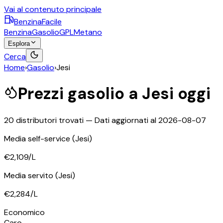
Vai al contenuto principale
BenzinaFacile
Benzina
Gasolio
GPL
Metano
Esplora
Cerca
Home
›
Gasolio
›
Jesi
Prezzi
gasolio
a
Jesi
oggi
20
distributori trovati — Dati aggiornati al
2026-08-07
Media self-service
(Jesi)
€2,109
/L
Media servito
(Jesi)
€2,284
/L
©
OpenStreetMap
Economico
+
Caro