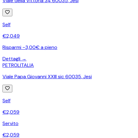
Viale della Vittoria 34 60035
,
Jesi
Self
€
2,049
Risparmi ~3,00€ a pieno
Dettagli →
PETROLITALIA
Viale Papa Giovanni XXIII sic 60035
,
Jesi
Self
€
2,059
Servito
€
2,059