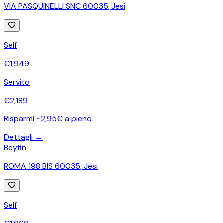
VIA PASQUINELLI SNC 60035
,
Jesi
Self
€
1,949
Servito
€
2,189
Risparmi ~2,95€ a pieno
Dettagli →
Beyfin
ROMA 198 BIS 60035
,
Jesi
Self