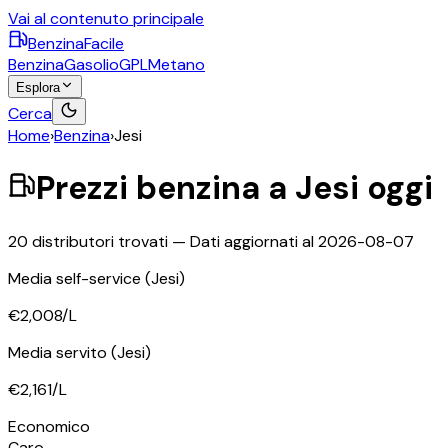
Vai al contenuto principale
BenzinaFacile
Benzina
Gasolio
GPL
Metano
Esplora
Cerca
Home
›
Benzina
›
Jesi
Prezzi
benzina
a
Jesi
oggi
20
distributori trovati — Dati aggiornati al
2026-08-07
Media self-service
(Jesi)
€2,008
/L
Media servito
(Jesi)
€2,161
/L
Economico
Caro