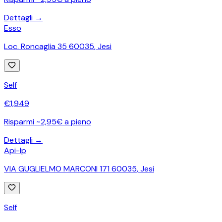
Dettagli →
Esso
Loc. Roncaglia 35 60035
,
Jesi
Self
€
1,949
Risparmi ~2,95€ a pieno
Dettagli →
Api-Ip
VIA GUGLIELMO MARCONI 171 60035
,
Jesi
Self