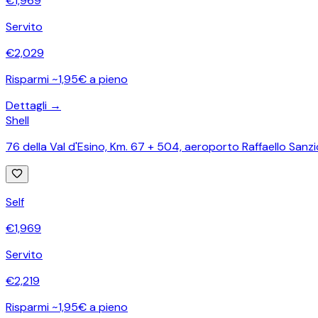
€
1,969
Servito
€
2,029
Risparmi ~1,95€ a pieno
Dettagli →
Shell
76 della Val d'Esino, Km. 67 + 504, aeroporto Raffaello San
Self
€
1,969
Servito
€
2,219
Risparmi ~1,95€ a pieno