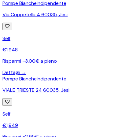
Pompe Bianche
Indipendente
Via Coppetella 4 60035
,
Jesi
Self
€
1,948
Risparmi ~3,00€ a pieno
Dettagli →
Pompe Bianche
Indipendente
VIALE TRIESTE 24 60035
,
Jesi
Self
€
1,949
Risparmi ~2,95€ a pieno