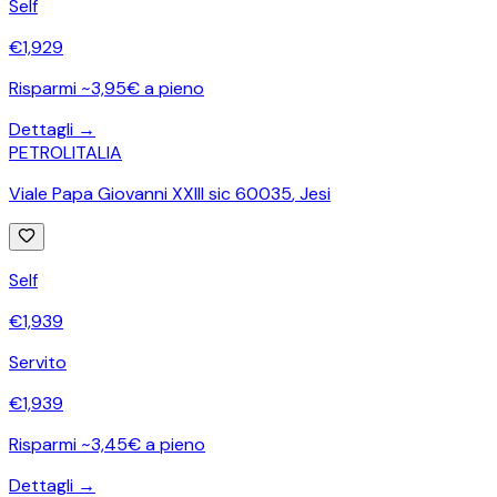
Self
€
1,929
Risparmi ~3,95€ a pieno
Dettagli →
PETROLITALIA
Viale Papa Giovanni XXIII sic 60035
,
Jesi
Self
€
1,939
Servito
€
1,939
Risparmi ~3,45€ a pieno
Dettagli →