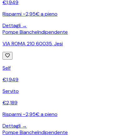
€
1,949
Risparmi ~2,95€ a pieno
Dettagli →
Pompe Bianche
Indipendente
VIA ROMA 210 60035
,
Jesi
Self
€
1,949
Servito
€
2,189
Risparmi ~2,95€ a pieno
Dettagli →
Pompe Bianche
Indipendente