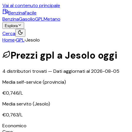
Vai al contenuto principale
BenzinaFacile
Benzina
Gasolio
GPL
Metano
Esplora
Cerca
Home
›
GPL
›
Jesolo
Prezzi
gpl
a
Jesolo
oggi
4
distributori trovati — Dati aggiornati al
2026-08-05
Media self-service
(provincia)
€0,746
/L
Media servito
(Jesolo)
€0,763
/L
Economico
Caro