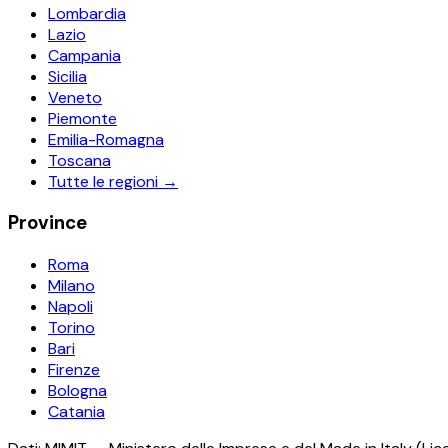
Lombardia
Lazio
Campania
Sicilia
Veneto
Piemonte
Emilia-Romagna
Toscana
Tutte le regioni →
Province
Roma
Milano
Napoli
Torino
Bari
Firenze
Bologna
Catania