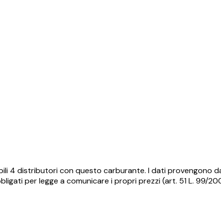
ili
4
distributori con questo carburante.
I dati provengono da
ligati per legge a comunicare i propri prezzi (art. 51 L. 99/2