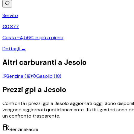
Servito
€
0,877
Costa ~4,56€ in più a pieno
Dettagli →
Altri carburanti a
Jesolo
Benzina
(
18
)
Gasolio
(
18
)
Prezzi
gpl
a
Jesolo
Confronta i prezzi
gpl
a
Jesolo
aggiornati oggi.
Sono disponib
vengono aggiornati quotidianamente. Tutti i gestori sono obb
un confronto trasparente.
BenzinaFacile