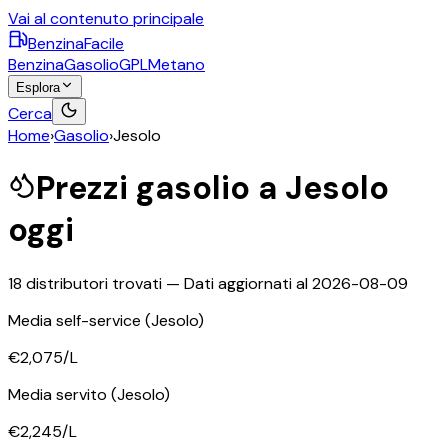
Vai al contenuto principale
BenzinaFacile
Benzina
Gasolio
GPL
Metano
Esplora
Cerca
Home
›
Gasolio
›
Jesolo
Prezzi
gasolio
a
Jesolo
oggi
18
distributori trovati — Dati aggiornati al
2026-08-09
Media self-service
(Jesolo)
€2,075
/L
Media servito
(Jesolo)
€2,245
/L