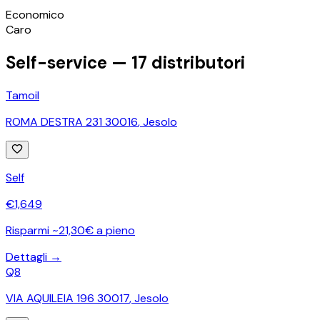
©
OpenStreetMap
Economico
+
Caro
−
Self-service —
17
distributori
Tamoil
ROMA DESTRA 231 30016
,
Jesolo
Self
€
1,649
Risparmi ~21,30€ a pieno
Dettagli →
Q8
VIA AQUILEIA 196 30017
,
Jesolo