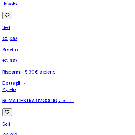
Jesolo
Self
€
2,139
Servito
€
2,189
Risparmi ~5,30€ a pieno
Dettagli →
Api-Ip
ROMA DESTRA 92 30016
,
Jesolo
Self