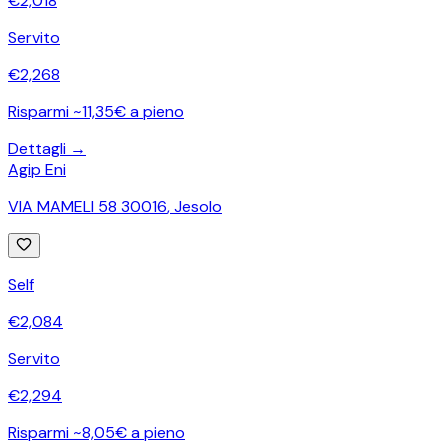
€
2,018
Servito
€
2,268
Risparmi ~11,35€ a pieno
Dettagli →
Agip Eni
VIA MAMELI 58 30016
,
Jesolo
Self
€
2,084
Servito
€
2,294
Risparmi ~8,05€ a pieno