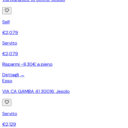
Self
€
2,079
Servito
€
2,079
Risparmi ~8,30€ a pieno
Dettagli →
Esso
VIA CA GAMBA 41 30016
,
Jesolo
Servito
€
2,129