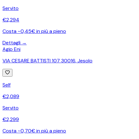
Servito
€
2,294
Costa ~0,45€ in più a pieno
Dettagli →
Agip Eni
VIA CESARE BATTISTI 107 30016
,
Jesolo
Self
€
2,089
Servito
€
2,299
Costa ~0,70€ in più a pieno