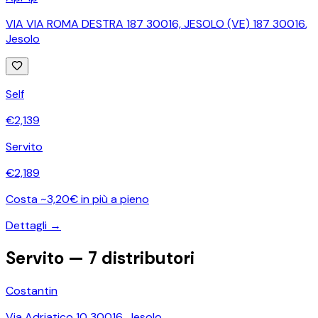
VIA VIA ROMA DESTRA 187 30016, JESOLO (VE) 187 30016
,
Jesolo
Self
€
2,139
Servito
€
2,189
Costa ~3,20€ in più a pieno
Dettagli →
Servito —
7
distributori
Costantin
Via Adriatico 10 30016
,
Jesolo