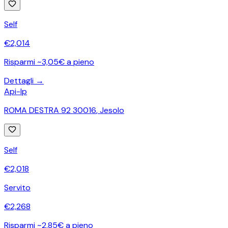
Self
€
2,014
Risparmi ~3,05€ a pieno
Dettagli →
Api-Ip
ROMA DESTRA 92 30016
,
Jesolo
Self
€
2,018
Servito
€
2,268
Risparmi ~2,85€ a pieno