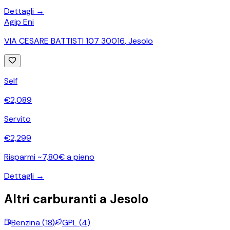
Dettagli →
Agip Eni
VIA CESARE BATTISTI 107 30016
,
Jesolo
Self
€
2,089
Servito
€
2,299
Risparmi ~7,80€ a pieno
Dettagli →
Altri carburanti a
Jesolo
Benzina
(
18
)
GPL
(
4
)