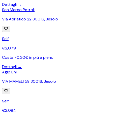
Dettagli →
San Marco Petroli
Via Adriatico 22 30016
,
Jesolo
Self
€
2,079
Costa ~0,20€ in più a pieno
Dettagli →
Agip Eni
VIA MAMELI 58 30016
,
Jesolo
Self
€
2,084