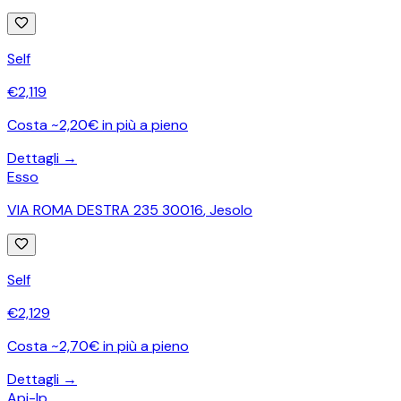
Self
€
2,119
Costa ~2,20€ in più a pieno
Dettagli →
Esso
VIA ROMA DESTRA 235 30016
,
Jesolo
Self
€
2,129
Costa ~2,70€ in più a pieno
Dettagli →
Api-Ip