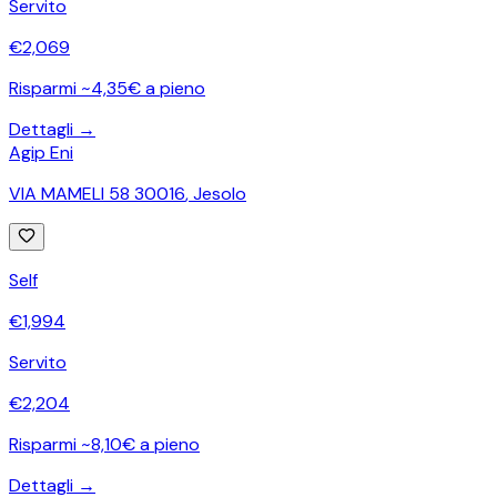
Servito
€
2,069
Risparmi ~4,35€ a pieno
Dettagli →
Agip Eni
VIA MAMELI 58 30016
,
Jesolo
Self
€
1,994
Servito
€
2,204
Risparmi ~8,10€ a pieno
Dettagli →