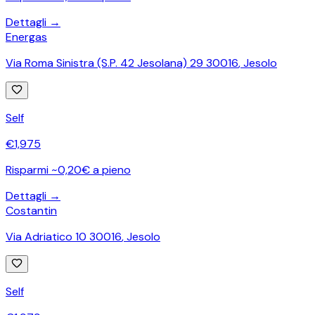
Dettagli →
Energas
Via Roma Sinistra (S.P. 42 Jesolana) 29 30016
,
Jesolo
Self
€
1,975
Risparmi ~0,20€ a pieno
Dettagli →
Costantin
Via Adriatico 10 30016
,
Jesolo
Self