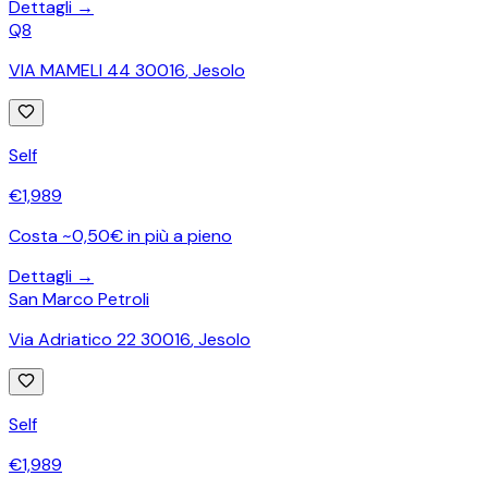
Dettagli →
Q8
VIA MAMELI 44 30016
,
Jesolo
Self
€
1,989
Costa ~0,50€ in più a pieno
Dettagli →
San Marco Petroli
Via Adriatico 22 30016
,
Jesolo
Self
€
1,989