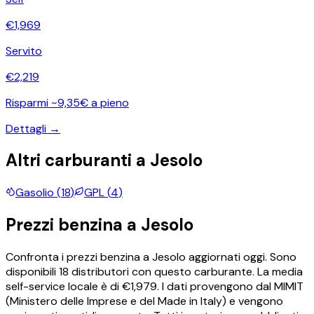
€
1,969
Servito
€
2,219
Risparmi ~9,35€ a pieno
Dettagli →
Altri carburanti a
Jesolo
Gasolio
(
18
)
GPL
(
4
)
Prezzi
benzina
a
Jesolo
Confronta i prezzi
benzina
a
Jesolo
aggiornati oggi.
Sono
disponibili
18
distributori con questo carburante.
La media
self-service locale è di €
1,979
.
I dati provengono dal MIMIT
(Ministero delle Imprese e del Made in Italy) e vengono