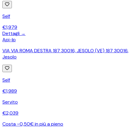
Self
€
1,979
Dettagli →
Api-Ip
VIA VIA ROMA DESTRA 187 30016, JESOLO (VE) 187 30016
,
Jesolo
Self
€
1,989
Servito
€
2,039
Costa ~0,50€ in più a pieno