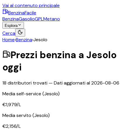
Vai al contenuto principale
BenzinaFacile
Benzina
Gasolio
GPL
Metano
Esplora
Cerca
Home
›
Benzina
›
Jesolo
Prezzi
benzina
a
Jesolo
oggi
18
distributori trovati — Dati aggiornati al
2026-08-06
Media self-service
(Jesolo)
€1,979
/L
Media servito
(Jesolo)
€2,156
/L