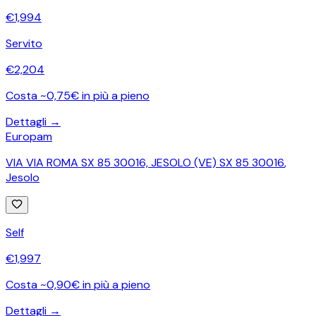
€
1,994
Servito
€
2,204
Costa ~0,75€ in più a pieno
Dettagli →
Europam
VIA VIA ROMA SX 85 30016, JESOLO (VE) SX 85 30016
,
Jesolo
Self
€
1,997
Costa ~0,90€ in più a pieno
Dettagli →