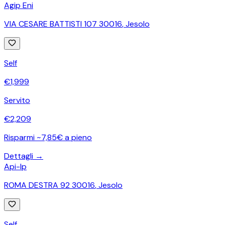
Agip Eni
VIA CESARE BATTISTI 107 30016
,
Jesolo
Self
€
1,999
Servito
€
2,209
Risparmi ~7,85€ a pieno
Dettagli →
Api-Ip
ROMA DESTRA 92 30016
,
Jesolo
Self