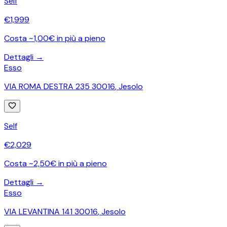
Self
€
1,999
Costa ~1,00€ in più a pieno
Dettagli →
Esso
VIA ROMA DESTRA 235 30016
,
Jesolo
Self
€
2,029
Costa ~2,50€ in più a pieno
Dettagli →
Esso
VIA LEVANTINA 141 30016
,
Jesolo