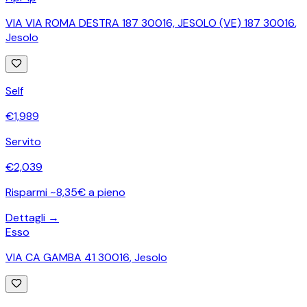
VIA VIA ROMA DESTRA 187 30016, JESOLO (VE) 187 30016
,
Jesolo
Self
€
1,989
Servito
€
2,039
Risparmi ~8,35€ a pieno
Dettagli →
Esso
VIA CA GAMBA 41 30016
,
Jesolo