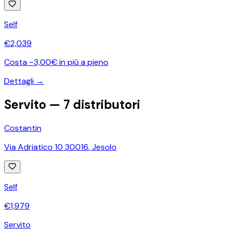
Self
€
2,039
Costa ~3,00€ in più a pieno
Dettagli →
Servito —
7
distributori
Costantin
Via Adriatico 10 30016
,
Jesolo
Self
€
1,979
Servito