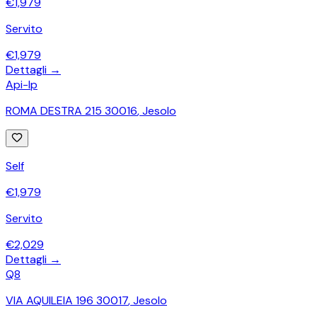
€
1,979
Servito
€
1,979
Dettagli →
Api-Ip
ROMA DESTRA 215 30016
,
Jesolo
Self
€
1,979
Servito
€
2,029
Dettagli →
Q8
VIA AQUILEIA 196 30017
,
Jesolo